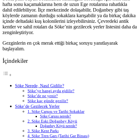
hafta sonu kaçamaklarına hem de uzun Ege rotalarına rahatlıkla
dahil edilebiliyor. İlçe merkezinde dolaşabilir, Doğanbey gibi taş
köylerde zamanın durduğu sokaklara karışabilir ya da birkaç dakika
içinde deltadaki kuş kolonilerini izleyebilirsiniz. Çevredeki antik
kentler ve sahil rotaları da Söke’nin gezilecek yerler listesini daha da
zenginleştiriyor.
Gezginlerin en çok merak ettiği birkaç soruyu yanıtlayarak
başlayalım.
İçindekiler
Söke Nerede, Nasıl Gidilir?
Söke’ye hangi ayda gidilir?
Söke’de ne yenir?
Söke kaç günde gezilir?
Söke’de Gezilecek Yerler
1. Söke Çarşısı ve Tarihi Sokaklar
Söke Çarşısı nerede?
2. Söke Eski Doğanbey Köyü
Doğanbey Köyü nerede?
3. Söke Kent Parkı
4. Söke Tren Garı (Tarihi Gar Binası)