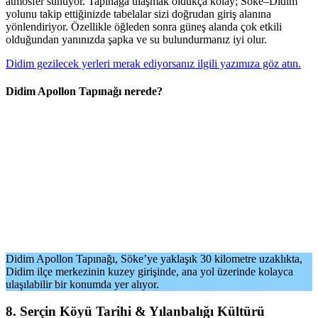
atmosfer sunuyor. Tapınağa ulaşmak oldukça kolay; Söke–Didim
yolunu takip ettiğinizde tabelalar sizi doğrudan giriş alanına
yönlendiriyor. Özellikle öğleden sonra güneş alanda çok etkili
olduğundan yanınızda şapka ve su bulundurmanız iyi olur.
Didim gezilecek yerleri merak ediyorsanız ilgili yazımıza göz atın.
Didim Apollon Tapınağı nerede?
Didim Apollon Tapınağı, Söke’ye yaklaşık 30 kilometre uzaklıkta,
Didim ilçe merkezinin kuzey girişinde, ana yol üzerinde kolayca
ulaşılabilir bir konumda yer alıyor.
8. Serçin Köyü Tarihi & Yılanbalığı Kültürü