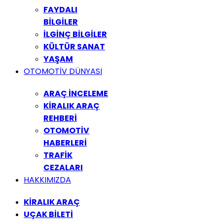
FAYDALI
BİLGİLER
İLGİNÇ BİLGİLER
KÜLTÜR SANAT
YAŞAM
OTOMOTİV DÜNYASI
ARAÇ İNCELEME
KİRALIK ARAÇ
REHBERİ
OTOMOTİV
HABERLERİ
TRAFİK
CEZALARI
HAKKIMIZDA
KİRALIK ARAÇ
UÇAK BİLETİ