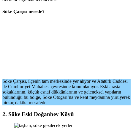
Söke Çarşısı nerede?
Söke Çarşısı, ilçenin tam merkezinde yer alıyor ve Atatürk Caddesi
ile Cumhuriyet Mahallesi çevresinde konumlanıyor. Eski arasta
sokaklarının, küçük esnaf dükkânlarının ve geleneksel yapıların
bulunduğu bu bölge, Söke Otogarı’na ve kent meydanına yürüyerek
birkaç dakika mesafede.
2. Söke Eski Doğanbey Köyü