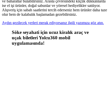
ve baharatlar bulabilirsiniz. Arasta çevresindeki küçük dükkânlarda
ise el işi ürünler, doğal sabunlar ve yöresel hediyelikler satılıyor.
Alışveriş için sabah saatlerini tercih ederseniz hem ürünler daha taze
olur hem de kalabalık başlamadan gezebilirsiniz.
Aydın gezilecek yerleri merak ediyorsanız ilgili yazımıza göz atın.
Söke seyahati için ucuz kiralık araç ve
uçak biletleri Yolcu360 mobil
uygulamasında!