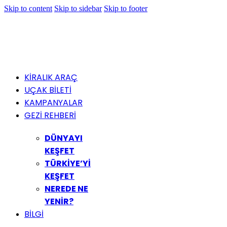
Skip to content
Skip to sidebar
Skip to footer
KİRALIK ARAÇ
UÇAK BİLETİ
KAMPANYALAR
GEZİ REHBERİ
DÜNYAYI
KEŞFET
TÜRKİYE’Yİ
KEŞFET
NEREDE NE
YENİR?
BİLGİ