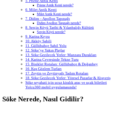
5. Priene Antik Kenti
Priene Antik Kenti nerede?
6. Milet Antik Kenti
Milet Antik Kenti nerede?
7. Didim – Apollon Tapınağı
Didim Apollon Tapınağı nerede?
8. Serçin Köyü Tarihi & Yılanbalığı Kültürü
Serçin Köyü nerede?
9. Karina Kıyısı
10. Akköy Sahili
11. Güllübahçe Sahil Yolu
12. Söke’ye Yakın Plajlar
13. Söke Gezilecek Yerler: Manzara Durakları
14. Karina Çevresinde Tekne Turu
15. Bisiklet Rotaları: Güllübahçe & Doğanbey
16. Kuş Gözlem Turları
17. Zeytin ve Zeytinyağı Tadım Rotaları
18. Söke Gezilecek Yerler: Yöresel Pazarlar & Alışveriş
Söke seyahati için ucuz kiralık araç ve uçak biletleri
Yolcu360 mobil uygulamasında!
Söke Nerede, Nasıl Gidilir?