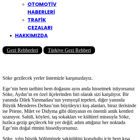
OTOMOTİV
HABERLERİ
TRAFİK
CEZALARI
HAKKIMIZDA
Gezi Rehberleri
Türkiye Gezi Rehberi
Söke Gezilecek Yerler
Yazar
Yolcu360 Blog
27/11/2025
0
3K
23 Dk
Söke gezilecek yerler listemizle karşınızdayız.
Ege’nin hem tarihini hem doğasını aynı anda hissetmek istiyorsanız
Söke, Aydın’ın en özel ilçelerinden biri olarak sizi karşılıyor. Bir
yanında Dilek Yarımadası’nın yemyeşil tepeleri, diğer yanında
Büyük Menderes Deltası’nın büyüleyici kuş alanları, biraz ilerisinde
ise Priene, Milet ve Didyma gibi dünyanın en önemli antik kentleri
uzanıyor. Sahili, köyleri, taş sokakları ve kültürel mirasıyla Söke,
hızlıca gezip geçilecek bir yer değil; adım attığınız her noktada
Ege’nin doğal ritmini hissediyorsunuz.
Söke, yılın büyük bölümünde sakinliğini koruduğu için hem kısa