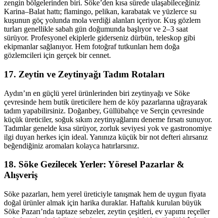
zengin bölgelerinden biri. Söke’den kısa sürede ulaşabileceğiniz
Karina–Balat hattı; flamingo, pelikan, karabatak ve yüzlerce su
kuşunun göç yolunda mola verdiği alanları içeriyor. Kuş gözlem
turları genellikle sabah gün doğumunda başlıyor ve 2–3 saat
sürüyor. Profesyonel ekiplerle giderseniz dürbün, teleskop gibi
ekipmanlar sağlanıyor. Hem fotoğraf tutkunları hem doğa
gözlemcileri için gerçek bir cennet.
17. Zeytin ve Zeytinyağı Tadım Rotaları
Aydın’ın en güçlü yerel ürünlerinden biri zeytinyağı ve Söke
çevresinde hem butik üreticilere hem de köy pazarlarına uğrayarak
tadım yapabilirsiniz. Doğanbey, Güllübahçe ve Serçin çevresinde
küçük üreticiler, soğuk sıkım zeytinyağlarını deneme fırsatı sunuyor.
Tadımlar genelde kısa sürüyor, zorluk seviyesi yok ve gastronomiye
ilgi duyan herkes için ideal. Yanınıza küçük bir not defteri alırsanız
beğendiğiniz aromaları kolayca hatırlarsınız.
18. Söke Gezilecek Yerler: Yöresel Pazarlar &
Alışveriş
Söke pazarları, hem yerel üreticiyle tanışmak hem de uygun fiyata
doğal ürünler almak için harika duraklar. Haftalık kurulan büyük
Söke Pazarı’nda taptaze sebzeler, zeytin çeşitleri, ev yapımı reçeller