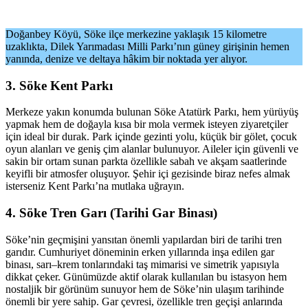
Doğanbey Köyü, Söke ilçe merkezine yaklaşık 15 kilometre
uzaklıkta, Dilek Yarımadası Milli Parkı’nın güney girişinin hemen
yanında, denize ve deltaya hâkim bir noktada yer alıyor.
3. Söke Kent Parkı
Merkeze yakın konumda bulunan Söke Atatürk Parkı, hem yürüyüş
yapmak hem de doğayla kısa bir mola vermek isteyen ziyaretçiler
için ideal bir durak. Park içinde gezinti yolu, küçük bir gölet, çocuk
oyun alanları ve geniş çim alanlar bulunuyor. Aileler için güvenli ve
sakin bir ortam sunan parkta özellikle sabah ve akşam saatlerinde
keyifli bir atmosfer oluşuyor. Şehir içi gezisinde biraz nefes almak
isterseniz Kent Parkı’na mutlaka uğrayın.
4. Söke Tren Garı (Tarihi Gar Binası)
Söke’nin geçmişini yansıtan önemli yapılardan biri de tarihi tren
garıdır. Cumhuriyet döneminin erken yıllarında inşa edilen gar
binası, sarı–krem tonlarındaki taş mimarisi ve simetrik yapısıyla
dikkat çeker. Günümüzde aktif olarak kullanılan bu istasyon hem
nostaljik bir görünüm sunuyor hem de Söke’nin ulaşım tarihinde
önemli bir yere sahip. Gar çevresi, özellikle tren geçişi anlarında