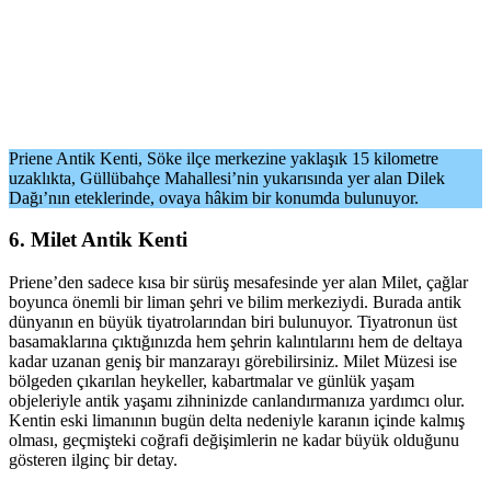
Priene Antik Kenti, Söke ilçe merkezine yaklaşık 15 kilometre
uzaklıkta, Güllübahçe Mahallesi’nin yukarısında yer alan Dilek
Dağı’nın eteklerinde, ovaya hâkim bir konumda bulunuyor.
6. Milet Antik Kenti
Priene’den sadece kısa bir sürüş mesafesinde yer alan Milet, çağlar
boyunca önemli bir liman şehri ve bilim merkeziydi. Burada antik
dünyanın en büyük tiyatrolarından biri bulunuyor. Tiyatronun üst
basamaklarına çıktığınızda hem şehrin kalıntılarını hem de deltaya
kadar uzanan geniş bir manzarayı görebilirsiniz. Milet Müzesi ise
bölgeden çıkarılan heykeller, kabartmalar ve günlük yaşam
objeleriyle antik yaşamı zihninizde canlandırmanıza yardımcı olur.
Kentin eski limanının bugün delta nedeniyle karanın içinde kalmış
olması, geçmişteki coğrafi değişimlerin ne kadar büyük olduğunu
gösteren ilginç bir detay.