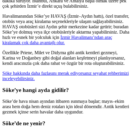
dakika sürüyor. İstanbul, Ankara ve Antalya başta olmak üzere pek
çok şehirden İzmir’e direkt uçuş bulabilirsiniz.
Havalimanından Söke’ye HAVAŞ (İzmir–Aydın hattı), özel transfer,
otobüs veya araç kiralama seçenekleriyle ulaşım sağlayabilirsiniz.
HAVAŞ otobüsleri sizi Aydın şehir merkezine kadar getirir; buradan
Söke’ye dolmuş veya ilçe otobüsleriyle aktarma yapabilirsiniz. Daha
hızlı ve esnek bir yolculuk için
İzmir Havalimanı’ndan araç
kiralamak çok daha avantajlı olur.
Özellikle Priene, Milet ve Didyma gibi antik kentleri gezmeyi,
Karina ve Doğanbey gibi doğal alanları keşfetmeyi planlıyorsanız,
kendi aracınızla çok daha rahat ve özgür bir rota oluşturabilirsiniz.
Söke hakkında daha fazlasını merak ediyorsanız seyahat rehberimizi
inceleyebilirsiniz.
Söke’ye hangi ayda gidilir?
Söke’de hava nisan ayından itibaren ısınmaya başlar; mayıs–ekim
arası hem doğa hem deniz rotaları için ideal dönemdir. Antik kentleri
gezmek içinse serin havalar daha uygundur.
Söke’de ne yenir?