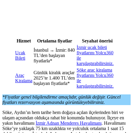
Hizmet
Ortalama fiyatlar
Seyahat önerisi
İzmir uçak bileti
İstanbul → İzmir: 840
Uçak
fiyatlarını Yolcu360
TL’den başlayan
Bileti
ile
fiyatlarla*
karşılaştırabilirsiniz.
Söke araç kiralama
Günlük kiralık araçlar
Araç
fiyatlarını Yolcu360
2025’te 1.400 TL’den
Kiralama
ile
başlayan fiyatlarla*
karşılaştırabilirsiniz.
*Fiyatlar genel bilgilendirme amaçlıdır, günlük değişir. Güncel
fiyatları rezervasyon aşamasında görüntüleyebilirsiniz.
Söke, Aydın’ın hem tarihe hem doğaya açılan ilçelerinden biri ve
ulaşım açısından oldukça rahat bir konumda bulunuyor. İlçeye en
yakın havalimanı
İzmir Adnan Menderes Havalimanı
. Havalimanı
Söke’ye yaklaşık 75 km uzaklıkta ve yolculuk ortalama 1 saat 15