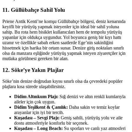
11. Güllübahçe Sahil Yolu
Priene Antik Kenti’ne komşu Güllübahçe bölgesi, deniz kenarında
keyifli bir yürüyüş yapmak isteyenler için ideal bir sahil yoluna
sahip. Bu rota hem bisiklet kullanıcıları hem de tempolu yürüyüş
yapanlar için oldukça uygundur. Yol boyunca geniş bir kıyı hattı
uzanır ve özellikle sabah erken saatlerde Ege’nin sakinliğini
hissetmek için harika bir ortam sunar. Denize giriş noktaları sınırlı
olsa da manzara eşliğinde yürüyüş yapmak isteyen ziyaretçiler için
mutlaka görülmesi gereken bir alan.
12. Söke’ye Yakın Plajlar
Söke’nin denize doğrudan kıyısı sınırlı olsa da çevredeki popüler
plajlara kısa sürede ulaşabilirsiniz.
Didim Altınkum Plajı:
Sığ denizi ve altın renkli kumlarıyla
aileler için çok uygun.
Didim Yeşilkent & Çamlık:
Daha sakin ve temiz koylar
arayanlar için iyi bir tercih.
Kuşadası – Sevgi Plajı:
Geniş sahili, yürüyüş yolu ve aile
dostu atmosferiyle konforlu bir seçenek.
Kuşadası – Long Beach:
Su sporları ve canlı yaz atmosferi