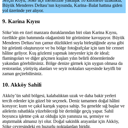
Serçin Köyü, Söke ilçe merkezine yaklaşık 10 kilometre uzaklıkta,
Büyük Menderes Deltası’nın kıyısında, Karina–Balat hattına giden
yol üzerinde yer alıyor.
9. Karina Kıyısı
Söke’nin en özel manzara duraklarından biri olan Karina Kıyısı,
özellikle gün batımında olağanüstü bir görünüme kavuşuyor. Büyük
Menderes Deltası’nın çamur düzlükleri suyla birleştiğinde ayna gibi
bir görüntü oluşturuyor ve bu bölge fotoğrafçılar için tam bir cennet
hâline geliyor. Kuş gözlemi yapmak isteyenler için de ideal;
flamingoları ve diğer göçmen kuşları yılın belirli dönemlerinde
yakından görebilirsiniz. Bölge denize girmek için uygun olmasa da
restoranlar, yürüyüş alanları ve seyir noktaları sayesinde keyifli bir
zaman geçirebilirsiniz.
10. Akköy Sahili
Akköy’ün sahil bölgesi, kalabalıktan uzak ve daha bakir yerleri
tercih edenler için güzel bir seçenek. Deniz tamamen doğal hâlini
koruyor; kum ve çakıl karışık yapıya sahip. Su genelde sığ başlar ve
ailelerin rahatlıkla yüzebileceği bir derinliğe geçiş yapar. Sahil
boyunca işletme çok az olduğu için yanınıza su, şemsiye ve
atıştırmalık almanız iyi olur. Doğal sakinlik arayanlar için Akköy,
Söke çevresindeki en huzurlu noktalardan biridir.