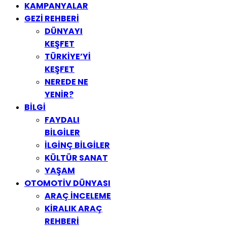
KAMPANYALAR
GEZİ REHBERİ
DÜNYAYI
KEŞFET
TÜRKİYE’Yİ
KEŞFET
NEREDE NE
YENİR?
BİLGİ
FAYDALI
BİLGİLER
İLGİNÇ BİLGİLER
KÜLTÜR SANAT
YAŞAM
OTOMOTİV DÜNYASI
ARAÇ İNCELEME
KİRALIK ARAÇ
REHBERİ