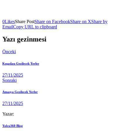
0
Likes
Share Post
Share on Facebook
Share on X
Share by
Email
Copy URL to clipboard
Yazı gezinmesi
Önceki
Kuşadası Gezilecek Yerler
27/11/2025
Sonraki
Amasya Gezilecek Yerler
27/11/2025
Yazar:
Yolcu360 Blog