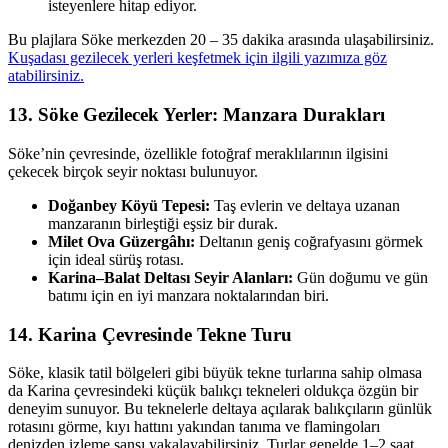
isteyenlere hitap ediyor.
Bu plajlara Söke merkezden 20 – 35 dakika arasında ulaşabilirsiniz.
Kuşadası gezilecek yerleri keşfetmek için ilgili yazımıza göz
atabilirsiniz.
13. Söke Gezilecek Yerler: Manzara Durakları
Söke’nin çevresinde, özellikle fotoğraf meraklılarının ilgisini
çekecek birçok seyir noktası bulunuyor.
Doğanbey Köyü Tepesi:
Taş evlerin ve deltaya uzanan
manzaranın birleştiği eşsiz bir durak.
Milet Ova Güzergâhı:
Deltanın geniş coğrafyasını görmek
için ideal sürüş rotası.
Karina–Balat Deltası Seyir Alanları:
Gün doğumu ve gün
batımı için en iyi manzara noktalarından biri.
14. Karina Çevresinde Tekne Turu
Söke, klasik tatil bölgeleri gibi büyük tekne turlarına sahip olmasa
da Karina çevresindeki küçük balıkçı tekneleri oldukça özgün bir
deneyim sunuyor. Bu teknelerle deltaya açılarak balıkçıların günlük
rotasını görme, kıyı hattını yakından tanıma ve flamingoları
denizden izleme şansı yakalayabilirsiniz. Turlar genelde 1–2 saat