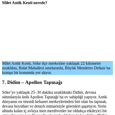
Milet Antik Kenti nerede?
Milet Antik Kenti, Söke ilçe merkezine yaklaşık 22 kilometre
uzaklıkta, Balat Mahallesi sınırlarında, Büyük Menderes Deltası’na
komşu bir konumda yer alıyor.
7. Didim – Apollon Tapınağı
Söke’ye yaklaşık 25–30 dakika uzaklıktaki Didim, devasa
sütunlarıyla ünlü Apollon Tapınağı’na ev sahipliği yapıyor. Antik
dünyanın en önemli kehanet merkezlerinden biri olan bu tapınak,
devasa boyutları ve detaylı mimarisiyle görenleri şaşırtıyor. Yerin
altında kalan iç avluya inen merdivenler ise oldukça etkileyici bir