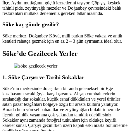
İlçe, Aydın mutfağının güçlü lezzetlerini taşıyor. Çöp şiş, keşkek,
tahinli pide, zeytinyağlı mezeler ve Doğanbey çevresindeki balık
restoranları mutlaka denemeniz gereken tatlar arasında.
Söke kaç günde gezilir?
Söke merkez, Doğanbey Köyü, milli parkın Söke yakası ve antik
kentleri rahatça gezmek için en az 2 – 3 gün ayırmanız ideal olur.
Söke’de Gezilecek Yerler
1. Söke Çarşısı ve Tarihi Sokaklar
Söke’nin merkezinde dolaşırken bir anda geleneksel bir Ege
kasabasının sıcaklığıyla karşılaşırsınız. Ahşap cumbalı evlerin
sıralandığı dar sokaklar, küçük esnaf dükkânları ve yerel ürünler
satan pazar tezgâhları bölgeye özgü bir arasta kültürü yaratıyor.
Burada hem yöresel baharatlar ve zeytinyağları bulabilir hem de
ilçenin günlük yaşamına çok yakından tanıklık edebilirsiniz.
Sokaklar aynı zamanda fotoğraf tutkunları için oldukça keyifli
kareler sunar. Çarşıyı gezinirken üzeri kapalı eski arasta bölümlerine
özellikle uğramanızı öneririz.