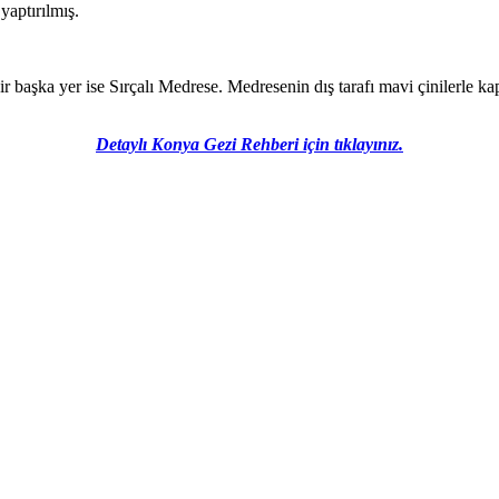
aptırılmış.
 başka yer ise Sırçalı Medrese. Medresenin dış tarafı mavi çinilerle k
Detaylı Konya Gezi Rehberi için tıklayınız.