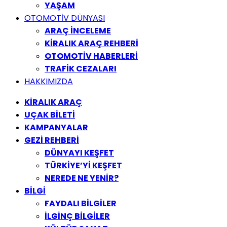
YAŞAM
OTOMOTİV DÜNYASI
ARAÇ İNCELEME
KİRALIK ARAÇ REHBERİ
OTOMOTİV HABERLERİ
TRAFİK CEZALARI
HAKKIMIZDA
KİRALIK ARAÇ
UÇAK BİLETİ
KAMPANYALAR
GEZİ REHBERİ
DÜNYAYI KEŞFET
TÜRKİYE’Yİ KEŞFET
NEREDE NE YENİR?
BİLGİ
FAYDALI BİLGİLER
İLGİNÇ BİLGİLER