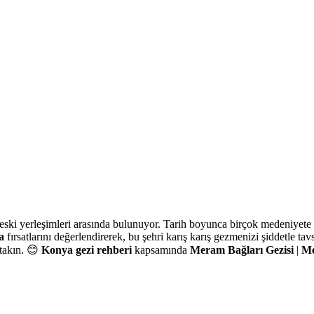
Bağları Nerede?
eski yerleşimleri arasında bulunuyor. Tarih boyunca birçok medeniyete ev
a
fırsatlarını değerlendirerek, bu şehri karış karış gezmenizi şiddetle tav
 takın. 😊
Konya gezi rehberi
kapsamında
Meram Bağları Gezisi
|
Me