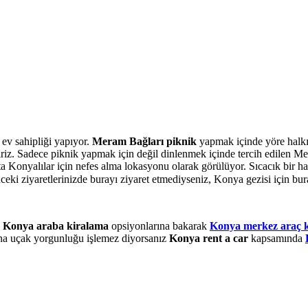
 ev sahipliği yapıyor.
Meram Bağları piknik
yapmak içinde yöre halkı
iriz. Sadece piknik yapmak için değil dinlenmek içinde tercih edilen Mer
deta Konyalılar için nefes alma lokasyonu olarak görülüyor. Sıcacık bir 
ki ziyaretlerinizde burayı ziyaret etmediyseniz, Konya gezisi için buray
e
Konya araba kiralama
opsiyonlarına bakarak
Konya merkez araç 
na uçak yorgunluğu işlemez diyorsanız
Konya rent a car
kapsamında