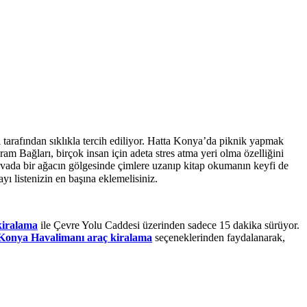
 tarafından sıklıkla tercih ediliyor. Hatta Konya’da piknik yapmak
am Bağları, birçok insan için adeta stres atma yeri olma özelliğini
havada bir ağacın gölgesinde çimlere uzanıp kitap okumanın keyfi de
ı listenizin en başına eklemelisiniz.
kiralama
ile Çevre Yolu Caddesi üzerinden sadece 15 dakika sürüyor.
Konya Havalimanı araç kiralama
seçeneklerinden faydalanarak,