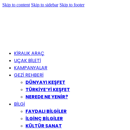
Skip to content
Skip to sidebar
Skip to footer
KİRALIK ARAÇ
UÇAK BİLETİ
KAMPANYALAR
GEZİ REHBERİ
DÜNYAYI KEŞFET
TÜRKİYE’Yİ KEŞFET
NEREDE NE YENİR?
BİLGİ
FAYDALI BİLGİLER
İLGİNÇ BİLGİLER
KÜLTÜR SANAT