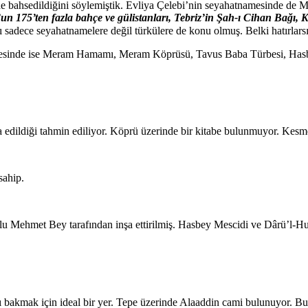
de bahsedildiğini söylemiştik. Evliya Çelebi’nin seyahatnamesinde de M
un 175’ten fazla bahçe ve gülistanları, Tebriz’in Şah-ı Cihan Bağı,
sadece seyahatnamelere değil türkülere de konu olmuş. Belki hatırlarsı
 çevresinde ise Meram Hamamı, Meram Köprüsü, Tavus Baba Türbesi, Hasbe
edildiği tahmin ediliyor. Köprü üzerinde bir kitabe bulunmuyor. Kesme
sahip.
 Mehmet Bey tarafından inşa ettirilmiş. Hasbey Mescidi ve Dârü’l-Huff
şı bakmak için ideal bir yer. Tepe üzerinde Alaaddin cami bulunuyor. 