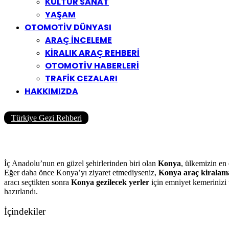
KÜLTÜR SANAT
YAŞAM
OTOMOTİV DÜNYASI
ARAÇ İNCELEME
KİRALIK ARAÇ REHBERİ
OTOMOTİV HABERLERİ
TRAFİK CEZALARI
HAKKIMIZDA
Türkiye Gezi Rehberi
Meram Bağları Gezisi | Meram 
Yazar
Yolcu360 Blog
29/01/2020
0
2K
8 Dk
İç Anadolu’nun en güzel şehirlerinden biri olan
Konya
, ülkemizin en 
Eğer daha önce Konya’yı ziyaret etmediyseniz,
Konya araç kiralam
aracı seçtikten sonra
Konya gezilecek yerler
için emniyet kemerinizi
hazırlandı.
İçindekiler