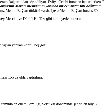
eram Bağları’ndan söz ediliyor. Evliya Çelebi buradan bahsederken ‘’
 Konya’nın Meram mesiresinin yanında bir çemenzar bile değildir
.’’
nız Meram Bağları türküsü vardı. İşte o Meram Bağları burası. 😊
y Mescidi ve Dârü’l-Huffâzı gibi tarihi yerler mevcut.
 taştan yapılan köprü, beş gözlü.
âzı 15.yüzyılda yaptırılmış.
Bu caminin en önemli özelliği, Selçuklu döneminde şehrin en büyük