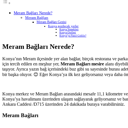
Meram Bağları Nerede?
Meram Bağları
Meram Bağları Gezisi
Konya gezilecek yerler
Konya Yemekleri
Konya Otelleri
Konya’ya Nasıl Gidilir?
Meram Bağları Nerede?
Konya’nın Meram ilçesinde yer alan bağlar, birçok restorana ve parka
için tercih edilen en meşhur yer,
Meram Bağları mesire
alanı diyebil
taşıyor. Ayrıca yazın bağ içerisindeki buz gibi su sayesinde burası a
bir başka oluyor. 😊 Eğer Konya’ya ilk kez geliyorsanız veya daha önce
Konya merkez ve Meram Bağları arasındaki mesafe 11,1 kilometre v
Konya’ya havalimanı üzerinden ulaşım sağlayarak geliyorsanız ve ba
Ankara Caddesi /D715 üzerinden 24 dakikada buraya varabilirsiniz.
Meram Bağları