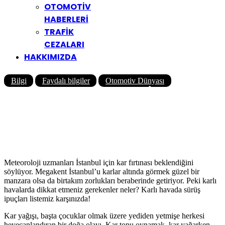
OTOMOTİV
HABERLERİ
TRAFİK
CEZALARI
HAKKIMIZDA
Bilgi
Faydalı bilgiler
Otomotiv Dünyası
Karlı Havada Sürüş İpuçları ve
Karlı Havalarda Dikkat
Etmeniz Gerekenler
Yazar
Yolcu360 Blog
10/03/2022
0
827
10 Dk
Meteoroloji uzmanları İstanbul için kar fırtınası beklendiğini
söylüyor. Megakent İstanbul’u karlar altında görmek güzel bir
manzara olsa da birtakım zorlukları beraberinde getiriyor. Peki karlı
havalarda dikkat etmeniz gerekenler neler? Karlı havada sürüş
ipuçları listemiz karşınızda!
Kar yağışı, başta çocuklar olmak üzere yediden yetmişe herkesi
heyecanlandıran bir doğa olayı. Kar topu oynamak, kar yağarken