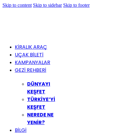
Skip to content
Skip to sidebar
Skip to footer
KİRALIK ARAÇ
UÇAK BİLETİ
KAMPANYALAR
GEZİ REHBERİ
DÜNYAYI
KEŞFET
TÜRKİYE’Yİ
KEŞFET
NEREDE NE
YENİR?
BİLGİ