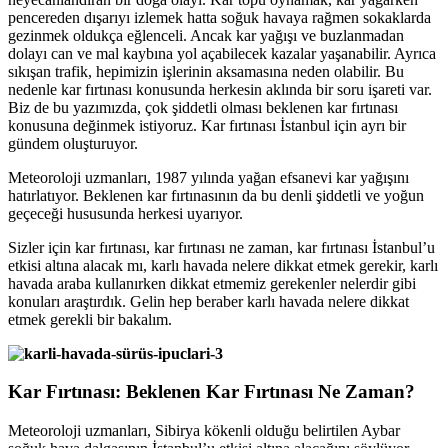
pencereden dışarıyı izlemek hatta soğuk havaya rağmen sokaklarda
gezinmek oldukça eğlenceli. Ancak k
ar yağışı ve buzlanmadan
dolayı can ve mal kaybına yol açabilecek kazalar yaşanabilir. Ayrıca
sıkışan trafik, hepimizin işlerinin aksamasına neden olabilir. Bu
nedenle kar fırtınası konusunda herkesin aklında bir soru işareti var.
Biz de bu yazımızda, çok şiddetli olması beklenen kar fırtınası
konusuna değinmek istiyoruz. Kar fırtınası İstanbul için ayrı bir
gündem oluşturuyor.
Meteoroloji uzmanları, 1987 yılında yağan efsanevi kar yağışını
hatırlatıyor. Beklenen kar fırtınasının da bu denli şiddetli ve yoğun
geçeceği hususunda herkesi uyarıyor.
Sizler için kar fırtınası, kar fırtınası ne zaman, kar fırtınası İstanbul’u
etkisi altına alacak mı, karlı havada nelere dikkat etmek gerekir, karlı
havada araba kullanırken dikkat etmemiz gerekenler nelerdir gibi
konuları araştırdık. Gelin hep beraber karlı havada nelere dikkat
etmek gerekli bir bakalım.
Kar Fırtınası: Beklenen Kar Fırtınası Ne Zaman?
Meteoroloji uzmanları, Sibirya kökenli olduğu belirtilen Aybar