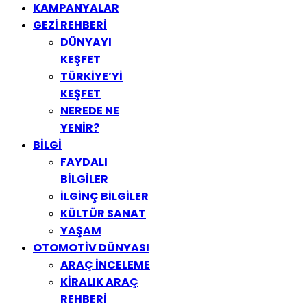
KAMPANYALAR
GEZİ REHBERİ
DÜNYAYI
KEŞFET
TÜRKİYE’Yİ
KEŞFET
NEREDE NE
YENİR?
BİLGİ
FAYDALI
BİLGİLER
İLGİNÇ BİLGİLER
KÜLTÜR SANAT
YAŞAM
OTOMOTİV DÜNYASI
ARAÇ İNCELEME
KİRALIK ARAÇ
REHBERİ