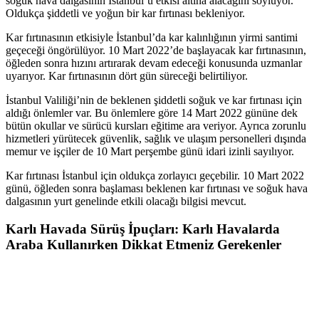
soğuk hava dalgasının İstanbul’u etkisi altına alacağını söylüyor.
Oldukça şiddetli ve yoğun bir kar fırtınası bekleniyor.
Kar fırtınasının etkisiyle İstanbul’da kar kalınlığının yirmi santimi
geçeceği öngörülüyor. 10 Mart 2022’de başlayacak kar fırtınasının,
öğleden sonra hızını artırarak devam edeceği konusunda uzmanlar
uyarıyor. Kar fırtınasının dört gün süreceği belirtiliyor.
İstanbul Valiliği’nin de beklenen şiddetli soğuk ve kar fırtınası için
aldığı önlemler var. Bu önlemlere göre 14 Mart 2022 gününe dek
bütün okullar ve sürücü kursları eğitime ara veriyor. Ayrıca zorunlu
hizmetleri yürütecek güvenlik, sağlık ve ulaşım personelleri dışında
memur ve işçiler de 10 Mart perşembe günü idari izinli sayılıyor.
Kar fırtınası İstanbul için oldukça zorlayıcı geçebilir. 10 Mart 2022
günü, öğleden sonra başlaması beklenen kar fırtınası ve soğuk hava
dalgasının yurt genelinde etkili olacağı bilgisi mevcut.
Karlı Havada Sürüş İpuçları: Karlı Havalarda
Araba Kullanırken Dikkat Etmeniz Gerekenler