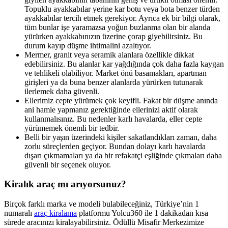
Topuklu ayakkabılar yerine kar botu veya bota benzer türden
ayakkabılar tercih etmek gerekiyor. Ayrıca ek bir bilgi olarak,
tüm bunlar işe yaramazsa yoğun buzlanma olan bir alanda
yürürken ayakkabınızın üzerine çorap giyebilirsiniz. Bu
durum kayıp düşme ihtimalini azaltıyor.
Mermer, granit veya seramik alanlara özellikle dikkat
edebilirsiniz. Bu alanlar kar yağdığında çok daha fazla kaygan
ve tehlikeli olabiliyor. Market önü basamakları, apartman
girişleri ya da buna benzer alanlarda yürürken tutunarak
ilerlemek daha güvenli.
Ellerimiz cepte yürümek çok keyifli. Fakat bir düşme anında
ani hamle yapmanız gerektiğinde ellerinizi aktif olarak
kullanmalısınız. Bu nedenler karlı havalarda, eller cepte
yürümemek önemli bir tedbir.
Belli bir yaşın üzerindeki kişiler sakatlandıkları zaman, daha
zorlu süreçlerden geçiyor. Bundan dolayı karlı havalarda
dışarı çıkmamaları ya da bir refakatçi eşliğinde çıkmaları daha
güvenli bir seçenek oluyor.
Kiralık araç mı arıyorsunuz?
Birçok farklı marka ve modeli bulabileceğiniz, Türkiye’nin 1
numaralı
araç kiralama
platformu Yolcu360 ile 1 dakikadan kısa
sürede aracınızı kiralayabilirsiniz. Ödüllü Misafir Merkezimize