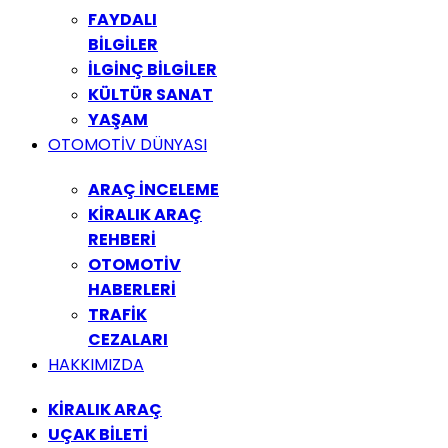
FAYDALI
BİLGİLER
İLGİNÇ BİLGİLER
KÜLTÜR SANAT
YAŞAM
OTOMOTİV DÜNYASI
ARAÇ İNCELEME
KİRALIK ARAÇ
REHBERİ
OTOMOTİV
HABERLERİ
TRAFİK
CEZALARI
HAKKIMIZDA
KİRALIK ARAÇ
UÇAK BİLETİ