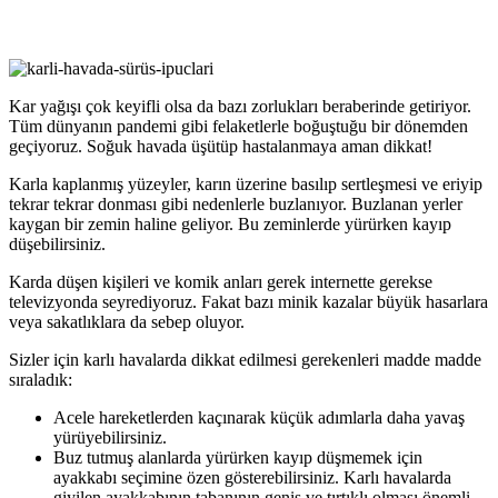
Kar yağışı çok keyifli olsa da bazı zorlukları beraberinde getiriyor.
Tüm dünyanın pandemi gibi felaketlerle boğuştuğu bir dönemden
geçiyoruz. Soğuk havada üşütüp hastalanmaya aman dikkat!
Karla kaplanmış yüzeyler, karın üzerine basılıp sertleşmesi ve eriyip
tekrar tekrar donması gibi nedenlerle buzlanıyor. Buzlanan yerler
kaygan bir zemin haline geliyor. Bu zeminlerde yürürken kayıp
düşebilirsiniz.
Karda düşen kişileri ve komik anları gerek internette gerekse
televizyonda seyrediyoruz. Fakat bazı minik kazalar büyük hasarlara
veya sakatlıklara da sebep oluyor.
Sizler için karlı havalarda dikkat edilmesi gerekenleri madde madde
sıraladık:
Acele hareketlerden kaçınarak küçük adımlarla daha yavaş
yürüyebilirsiniz.
Buz tutmuş alanlarda yürürken kayıp düşmemek için
ayakkabı seçimine özen gösterebilirsiniz. Karlı havalarda
giyilen ayakkabının tabanının geniş ve tırtıklı olması önemli.