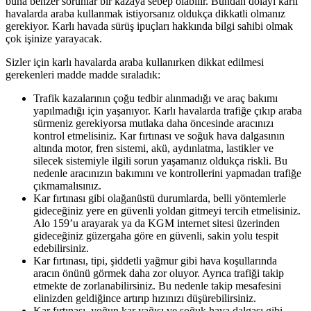
buna benzer sorunlar bir kazaya sebep olabilir. Bundan dolayı karlı
havalarda araba kullanmak istiyorsanız oldukça dikkatli olmanız
gerekiyor. Karlı havada sürüş ipuçları hakkında bilgi sahibi olmak
çok işinize yarayacak.
Sizler için karlı havalarda araba kullanırken dikkat edilmesi
gerekenleri madde madde sıraladık:
Trafik kazalarının çoğu tedbir alınmadığı ve araç bakımı
yapılmadığı için yaşanıyor. Karlı havalarda trafiğe çıkıp araba
sürmeniz gerekiyorsa mutlaka daha öncesinde aracınızı
kontrol etmelisiniz. Kar fırtınası ve soğuk hava dalgasının
altında motor, fren sistemi, akü, aydınlatma, lastikler ve
silecek sistemiyle ilgili sorun yaşamanız oldukça riskli. Bu
nedenle aracınızın bakımını ve kontrollerini yapmadan trafiğe
çıkmamalısınız.
Kar fırtınası gibi olağanüstü durumlarda, belli yöntemlerle
gideceğiniz yere en güvenli yoldan gitmeyi tercih etmelisiniz.
Alo 159’u arayarak ya da
KGM internet sitesi
üzerinden
gideceğiniz güzergaha göre en güvenli, sakin yolu tespit
edebilirsiniz.
Kar fırtınası, tipi, şiddetli yağmur gibi hava koşullarında
aracın önünü görmek daha zor oluyor. Ayrıca trafiği takip
etmekte de zorlanabilirsiniz. Bu nedenle takip mesafesini
elinizden geldiğince artırıp hızınızı düşürebilirsiniz.
Kar fırtınası, yoğun kar yağışı ve soğuk hava dalgası gibi