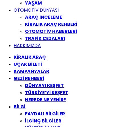
YAŞAM
OTOMOTİV DÜNYASI
ARAÇ İNCELEME
KİRALIK ARAÇ REHBERİ
OTOMOTİV HABERLERİ
TRAFİK CEZALARI
HAKKIMIZDA
KİRALIK ARAÇ
UÇAK BİLETİ
KAMPANYALAR
GEZİ REHBERİ
DÜNYAYI KEŞFET
TÜRKİYE’Yİ KEŞFET
NEREDE NE YENİR?
BİLGİ
FAYDALI BİLGİLER
İLGİNÇ BİLGİLER