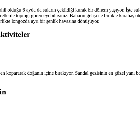
olduğu 6 ayda da suların çekildiği kurak bir dönem yaşıyor. İşte suları
tlerde toprağı göremeyebilirsiniz. Baharın gelişi ile birlikte karabaş ot
irlikte longozda ayrı bir şenlik havasına dönüşüyor.
tiviteler
den kopararak doğanın içine bırakıyor. Sandal gezisinin en güzel yanı bo
in