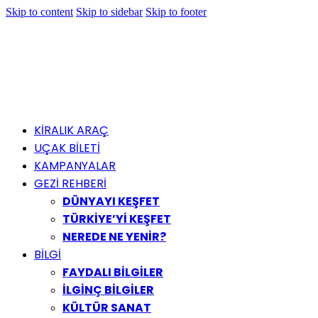
Skip to content
Skip to sidebar
Skip to footer
KİRALIK ARAÇ
UÇAK BİLETİ
KAMPANYALAR
GEZİ REHBERİ
DÜNYAYI KEŞFET
TÜRKİYE’Yİ KEŞFET
NEREDE NE YENİR?
BİLGİ
FAYDALI BİLGİLER
İLGİNÇ BİLGİLER
KÜLTÜR SANAT