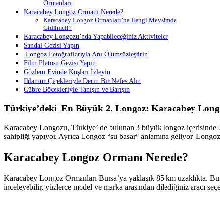
Ormanları
Karacabey Longoz Ormanı Nerede?
Karacabey Longoz Ormanları’na Hangi Mevsimde
Gidilmeli?
Karacabey Longozu’nda Yapabileceğiniz Aktiviteler
Sandal Gezisi Yapın
Longoz Fotoğraflarıyla Anı Ölümsüzleştirin
Film Platosu Gezisi Yapın
Gözlem Evinde Kuşları İzleyin
Ihlamur Çiçekleriyle Derin Bir Nefes Alın
Gübre Böcekleriyle Tanışın ve Barışın
Türkiye’deki En Büyük 2.
Longoz: Karacabey Long
Karacabey Longozu, Türkiye’ de bulunan 3 büyük longoz içerisinde 2. 
sahipliği yapıyor. Ayrıca Longoz “su basar” anlamına geliyor. Longoz o
Karacabey Longoz Ormanı Nerede?
Karacabey Longoz Ormanları Bursa’ya yaklaşık 85 km uzaklıkta. Burs
inceleyebilir, yüzlerce model ve marka arasından dilediğiniz aracı seçer