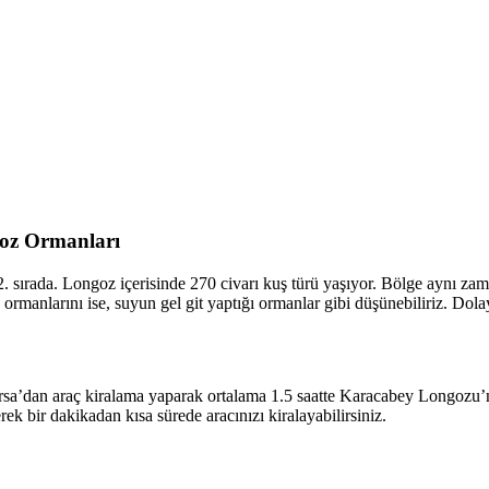
oz Ormanları
sırada. Longoz içerisinde 270 civarı kuş türü yaşıyor. Bölge aynı zama
rmanlarını ise, suyun gel git yaptığı ormanlar gibi düşünebiliriz. Dolay
a’dan araç kiralama yaparak ortalama 1.5 saatte Karacabey Longozu’na
ek bir dakikadan kısa sürede aracınızı kiralayabilirsiniz.