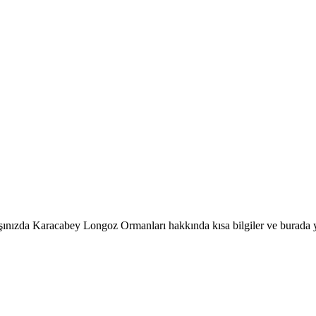
a Yapabileceğiniz 6 Aktivite
nızda Karacabey Longoz Ormanları hakkında kısa bilgiler ve burada ya