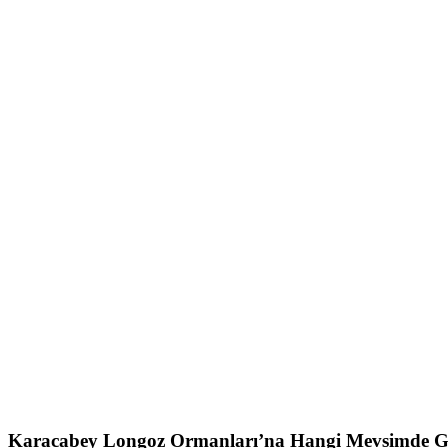
Karacabey Longoz Ormanları’na Hangi Mevsimde Gi