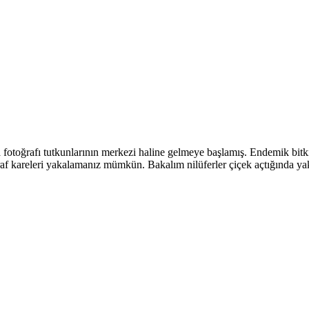
oğrafı tutkunlarının merkezi haline gelmeye başlamış. Endemik bitki tür
raf kareleri yakalamanız mümkün. Bakalım nilüferler çiçek açtığında yak