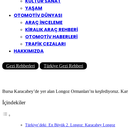
KÜLTÜR SANAT
YAŞAM
OTOMOTİV DÜNYASI
ARAÇ İNCELEME
KİRALIK ARAÇ REHBERİ
OTOMOTİV HABERLERİ
TRAFİK CEZALARI
HAKKIMIZDA
Gezi Rehberleri
Türkiye Gezi Rehberi
Karacabey Longoz Ormanları’nd
Yazar
Yolcu360 Blog
18/08/2022
0
2K
8 Dk
Bursa Karacabey’de yer alan Longoz Ormanları’nı keşfediyoruz. Karşı
İçindekiler
Türkiye’deki En Büyük 2. Longoz: Karacabey Longoz