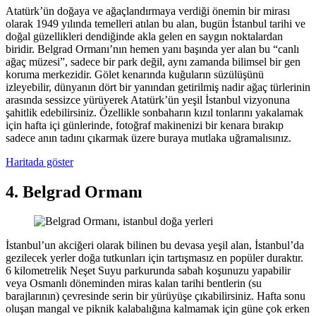
Atatürk’ün doğaya ve ağaçlandırmaya verdiği önemin bir mirası
olarak 1949 yılında temelleri atılan bu alan, bugün İstanbul tarihi ve
doğal güzellikleri dendiğinde akla gelen en saygın noktalardan
biridir. Belgrad Ormanı’nın hemen yanı başında yer alan bu “canlı
ağaç müzesi”, sadece bir park değil, aynı zamanda bilimsel bir gen
koruma merkezidir. Gölet kenarında kuğuların süzülüşünü
izleyebilir, dünyanın dört bir yanından getirilmiş nadir ağaç türlerinin
arasında sessizce yürüyerek Atatürk’ün yeşil İstanbul vizyonuna
şahitlik edebilirsiniz. Özellikle sonbaharın kızıl tonlarını yakalamak
için hafta içi günlerinde, fotoğraf makinenizi bir kenara bırakıp
sadece anın tadını çıkarmak üzere buraya mutlaka uğramalısınız.
Haritada göster
4. Belgrad Ormanı
İstanbul’un akciğeri olarak bilinen bu devasa yeşil alan, İstanbul’da
gezilecek yerler doğa tutkunları için tartışmasız en popüler duraktır.
6 kilometrelik Neşet Suyu parkurunda sabah koşunuzu yapabilir
veya Osmanlı döneminden miras kalan tarihi bentlerin (su
barajlarının) çevresinde serin bir yürüyüşe çıkabilirsiniz. Hafta sonu
oluşan mangal ve piknik kalabalığına kalmamak için güne çok erken