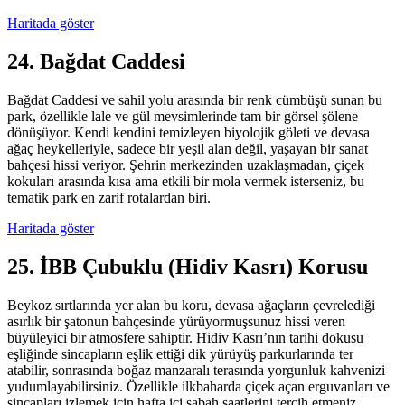
Haritada göster
24. Bağdat Caddesi
Bağdat Caddesi ve sahil yolu arasında bir renk cümbüşü sunan bu
park, özellikle lale ve gül mevsimlerinde tam bir görsel şölene
dönüşüyor. Kendi kendini temizleyen biyolojik göleti ve devasa
ağaç heykelleriyle, sadece bir yeşil alan değil, yaşayan bir sanat
bahçesi hissi veriyor. Şehrin merkezinden uzaklaşmadan, çiçek
kokuları arasında kısa ama etkili bir mola vermek isterseniz, bu
tematik park en zarif rotalardan biri.
Haritada göster
25. İBB Çubuklu (Hidiv Kasrı) Korusu
Beykoz sırtlarında yer alan bu koru, devasa ağaçların çevrelediği
asırlık bir şatonun bahçesinde yürüyormuşsunuz hissi veren
büyüleyici bir atmosfere sahiptir. Hidiv Kasrı’nın tarihi dokusu
eşliğinde sincapların eşlik ettiği dik yürüyüş parkurlarında ter
atabilir, sonrasında boğaz manzaralı terasında yorgunluk kahvenizi
yudumlayabilirsiniz. Özellikle ilkbaharda çiçek açan erguvanları ve
sincapları izlemek için hafta içi sabah saatlerini tercih etmeniz,