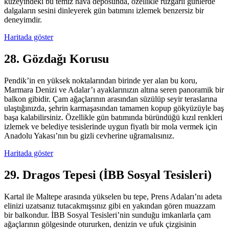
kuzeyindeki bu temiz hava deposunda, özellikle rüzgarlı günlerde
dalgaların sesini dinleyerek gün batımını izlemek benzersiz bir
deneyimdir.
Haritada göster
28. Gözdağı Korusu
Pendik’in en yüksek noktalarından birinde yer alan bu koru,
Marmara Denizi ve Adalar’ı ayaklarınızın altına seren panoramik bir
balkon gibidir. Çam ağaçlarının arasından süzülüp seyir teraslarına
ulaştığınızda, şehrin karmaşasından tamamen kopup gökyüzüyle baş
başa kalabilirsiniz. Özellikle gün batımında büründüğü kızıl renkleri
izlemek ve belediye tesislerinde uygun fiyatlı bir mola vermek için
Anadolu Yakası’nın bu gizli cevherine uğramalısınız.
Haritada göster
29. Dragos Tepesi (İBB Sosyal Tesisleri)
Kartal ile Maltepe arasında yükselen bu tepe, Prens Adaları’nı adeta
elinizi uzatsanız tutacakmışsınız gibi en yakından gören muazzam
bir balkondur. İBB Sosyal Tesisleri’nin sunduğu imkanlarla çam
ağaçlarının gölgesinde otururken, denizin ve ufuk çizgisinin