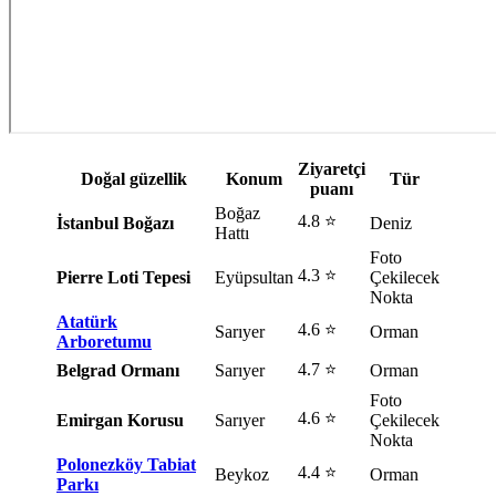
Ziyaretçi
Doğal güzellik
Konum
Tür
puanı
Boğaz
4.8 ⭐
İstanbul Boğazı
Deniz
Hattı
Foto
4.3 ⭐
Pierre Loti Tepesi
Eyüpsultan
Çekilecek
Nokta
Atatürk
4.6 ⭐
Sarıyer
Orman
Arboretumu
4.7 ⭐
Belgrad Ormanı
Sarıyer
Orman
Foto
4.6 ⭐
Emirgan Korusu
Sarıyer
Çekilecek
Nokta
Polonezköy Tabiat
4.4 ⭐
Beykoz
Orman
Parkı