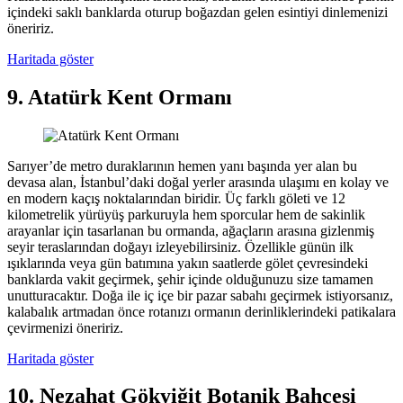
içindeki saklı banklarda oturup boğazdan gelen esintiyi dinlemenizi
öneririz.
Haritada göster
9. Atatürk Kent Ormanı
Sarıyer’de metro duraklarının hemen yanı başında yer alan bu
devasa alan, İstanbul’daki doğal yerler arasında ulaşımı en kolay ve
en modern kaçış noktalarından biridir. Üç farklı göleti ve 12
kilometrelik yürüyüş parkuruyla hem sporcular hem de sakinlik
arayanlar için tasarlanan bu ormanda, ağaçların arasına gizlenmiş
seyir teraslarından doğayı izleyebilirsiniz. Özellikle günün ilk
ışıklarında veya gün batımına yakın saatlerde gölet çevresindeki
banklarda vakit geçirmek, şehir içinde olduğunuzu size tamamen
unutturacaktır. Doğa ile iç içe bir pazar sabahı geçirmek istiyorsanız,
kalabalık artmadan önce rotanızı ormanın derinliklerindeki patikalara
çevirmenizi öneririz.
Haritada göster
10. Nezahat Gökyiğit Botanik Bahçesi