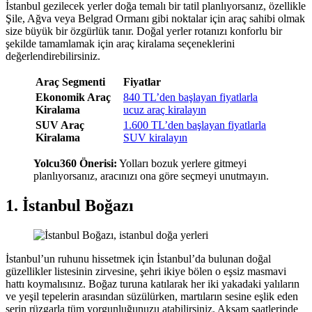
İstanbul gezilecek yerler doğa temalı bir tatil planlıyorsanız, özellikle
Şile, Ağva veya Belgrad Ormanı gibi noktalar için araç sahibi olmak
size büyük bir özgürlük tanır. Doğal yerler rotanızı konforlu bir
şekilde tamamlamak için araç kiralama seçeneklerini
değerlendirebilirsiniz.
Araç Segmenti
Fiyatlar
Ekonomik Araç
840 TL’den başlayan fiyatlarla
Kiralama
ucuz araç kiralayın
SUV Araç
1.600 TL’den başlayan fiyatlarla
Kiralama
SUV kiralayın
Yolcu360 Önerisi:
Yolları bozuk yerlere gitmeyi
planlıyorsanız, aracınızı ona göre seçmeyi unutmayın.
1. İstanbul Boğazı
İstanbul’un ruhunu hissetmek için İstanbul’da bulunan doğal
güzellikler listesinin zirvesine, şehri ikiye bölen o eşsiz masmavi
hattı koymalısınız. Boğaz turuna katılarak her iki yakadaki yalıların
ve yeşil tepelerin arasından süzülürken, martıların sesine eşlik eden
serin rüzgarla tüm yorgunluğunuzu atabilirsiniz. Akşam saatlerinde