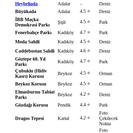
Heybeliada
Adalar
–
Deniz
4.5 ⭐
Büyükada
Adalar
Deniz
İBB Maçka
4.5 ⭐
Şişli
Park
Demokrasi Parkı
4.7 ⭐
Fenerbahçe Parkı
Kadıköy
Park
4.5 ⭐
Moda Sahili
Kadıköy
Deniz
4.6 ⭐
Caddebostan Sahili
Kadıköy
Deniz
Göztepe 60. Yıl
4.7 ⭐
Kadıköy
Park
Parkı
Çubuklu (Hidiv
4.5 ⭐
Beykoz
Orman
Kasrı) Korusu
4.5 ⭐
Beykoz Korusu
Beykoz
Orman
Elmasburnu Tabiat
4.2 ⭐
Beykoz
Deniz
Parkı
4.4 ⭐
Gözdağı Korusu
Pendik
Park
Foto
4.2 ⭐
Dragos Tepesi
Kartal
Çekilecek
Nokta
Foto