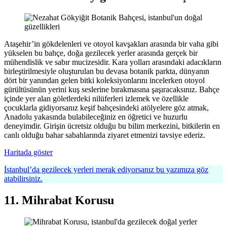
Ataşehir’in gökdelenleri ve otoyol kavşakları arasında bir vaha gibi
yükselen bu bahçe, doğa gezilecek yerler arasında gerçek bir
mühendislik ve sabır mucizesidir. Kara yolları arasındaki adacıkların
birleştirilmesiyle oluşturulan bu devasa botanik parkta, dünyanın
dört bir yanından gelen bitki koleksiyonlarını incelerken otoyol
gürültüsünün yerini kuş seslerine bırakmasına şaşıracaksınız. Bahçe
içinde yer alan göletlerdeki nilüferleri izlemek ve özellikle
çocuklarla gidiyorsanız keşif bahçesindeki atölyelere göz atmak,
Anadolu yakasında bulabileceğiniz en öğretici ve huzurlu
deneyimdir. Girişin ücretsiz olduğu bu bilim merkezini, bitkilerin en
canlı olduğu bahar sabahlarında ziyaret etmenizi tavsiye ederiz.
Haritada göster
İstanbul’da gezilecek yerleri merak ediyorsanız bu yazımıza göz
atabilirsiniz.
11. Mihrabat Korusu