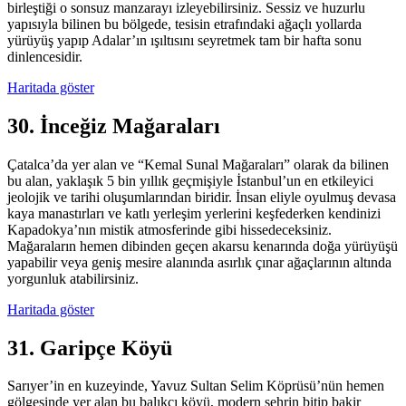
birleştiği o sonsuz manzarayı izleyebilirsiniz. Sessiz ve huzurlu
yapısıyla bilinen bu bölgede, tesisin etrafındaki ağaçlı yollarda
yürüyüş yapıp Adalar’ın ışıltısını seyretmek tam bir hafta sonu
dinlencesidir.
Haritada göster
30. İnceğiz Mağaraları
Çatalca’da yer alan ve “Kemal Sunal Mağaraları” olarak da bilinen
bu alan, yaklaşık 5 bin yıllık geçmişiyle İstanbul’un en etkileyici
jeolojik ve tarihi oluşumlarından biridir. İnsan eliyle oyulmuş devasa
kaya manastırları ve katlı yerleşim yerlerini keşfederken kendinizi
Kapadokya’nın mistik atmosferinde gibi hissedeceksiniz.
Mağaraların hemen dibinden geçen akarsu kenarında doğa yürüyüşü
yapabilir veya geniş mesire alanında asırlık çınar ağaçlarının altında
yorgunluk atabilirsiniz.
Haritada göster
31. Garipçe Köyü
Sarıyer’in en kuzeyinde, Yavuz Sultan Selim Köprüsü’nün hemen
gölgesinde yer alan bu balıkçı köyü, modern şehrin bitip bakir