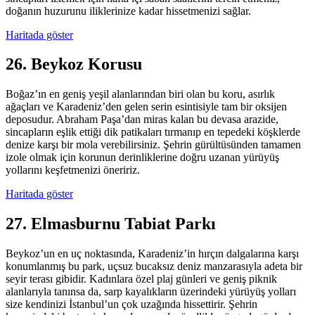
doğanın huzurunu iliklerinize kadar hissetmenizi sağlar.
Haritada göster
26. Beykoz Korusu
Boğaz’ın en geniş yeşil alanlarından biri olan bu koru, asırlık
ağaçları ve Karadeniz’den gelen serin esintisiyle tam bir oksijen
deposudur. Abraham Paşa’dan miras kalan bu devasa arazide,
sincapların eşlik ettiği dik patikaları tırmanıp en tepedeki köşklerde
denize karşı bir mola verebilirsiniz. Şehrin gürültüsünden tamamen
izole olmak için korunun derinliklerine doğru uzanan yürüyüş
yollarını keşfetmenizi öneririz.
Haritada göster
27. Elmasburnu Tabiat Parkı
Beykoz’un en uç noktasında, Karadeniz’in hırçın dalgalarına karşı
konumlanmış bu park, uçsuz bucaksız deniz manzarasıyla adeta bir
seyir terası gibidir. Kadınlara özel plaj günleri ve geniş piknik
alanlarıyla tanınsa da, sarp kayalıkların üzerindeki yürüyüş yolları
size kendinizi İstanbul’un çok uzağında hissettirir. Şehrin