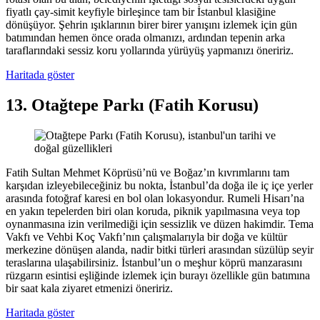
fiyatlı çay-simit keyfiyle birleşince tam bir İstanbul klasiğine
dönüşüyor. Şehrin ışıklarının birer birer yanışını izlemek için gün
batımından hemen önce orada olmanızı, ardından tepenin arka
taraflarındaki sessiz koru yollarında yürüyüş yapmanızı öneririz.
Haritada göster
13. Otağtepe Parkı (Fatih Korusu)
Fatih Sultan Mehmet Köprüsü’nü ve Boğaz’ın kıvrımlarını tam
karşıdan izleyebileceğiniz bu nokta, İstanbul’da doğa ile iç içe yerler
arasında fotoğraf karesi en bol olan lokasyondur. Rumeli Hisarı’na
en yakın tepelerden biri olan koruda, piknik yapılmasına veya top
oynanmasına izin verilmediği için sessizlik ve düzen hakimdir. Tema
Vakfı ve Vehbi Koç Vakfı’nın çalışmalarıyla bir doğa ve kültür
merkezine dönüşen alanda, nadir bitki türleri arasından süzülüp seyir
teraslarına ulaşabilirsiniz. İstanbul’un o meşhur köprü manzarasını
rüzgarın esintisi eşliğinde izlemek için burayı özellikle gün batımına
bir saat kala ziyaret etmenizi öneririz.
Haritada göster