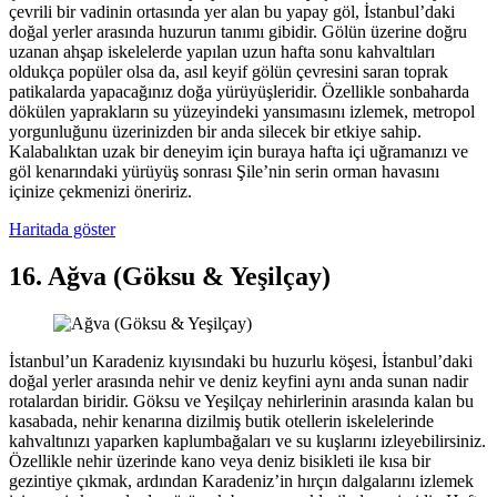
çevrili bir vadinin ortasında yer alan bu yapay göl, İstanbul’daki
doğal yerler arasında huzurun tanımı gibidir. Gölün üzerine doğru
uzanan ahşap iskelelerde yapılan uzun hafta sonu kahvaltıları
oldukça popüler olsa da, asıl keyif gölün çevresini saran toprak
patikalarda yapacağınız doğa yürüyüşleridir. Özellikle sonbaharda
dökülen yaprakların su yüzeyindeki yansımasını izlemek, metropol
yorgunluğunu üzerinizden bir anda silecek bir etkiye sahip.
Kalabalıktan uzak bir deneyim için buraya hafta içi uğramanızı ve
göl kenarındaki yürüyüş sonrası Şile’nin serin orman havasını
içinize çekmenizi öneririz.
Haritada göster
16. Ağva (Göksu & Yeşilçay)
İstanbul’un Karadeniz kıyısındaki bu huzurlu köşesi, İstanbul’daki
doğal yerler arasında nehir ve deniz keyfini aynı anda sunan nadir
rotalardan biridir. Göksu ve Yeşilçay nehirlerinin arasında kalan bu
kasabada, nehir kenarına dizilmiş butik otellerin iskelelerinde
kahvaltınızı yaparken kaplumbağaları ve su kuşlarını izleyebilirsiniz.
Özellikle nehir üzerinde kano veya deniz bisikleti ile kısa bir
gezintiye çıkmak, ardından Karadeniz’in hırçın dalgalarını izlemek