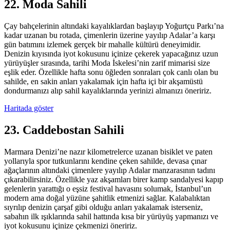
22. Moda Sahili
Çay bahçelerinin altındaki kayalıklardan başlayıp Yoğurtçu Parkı’na
kadar uzanan bu rotada, çimenlerin üzerine yayılıp Adalar’a karşı
gün batımını izlemek gerçek bir mahalle kültürü deneyimidir.
Denizin kıyısında iyot kokusunu içinize çekerek yapacağınız uzun
yürüyüşler sırasında, tarihi Moda İskelesi’nin zarif mimarisi size
eşlik eder. Özellikle hafta sonu öğleden sonraları çok canlı olan bu
sahilde, en sakin anları yakalamak için hafta içi bir akşamüstü
dondurmanızı alıp sahil kayalıklarında yerinizi almanızı öneririz.
Haritada göster
23. Caddebostan Sahili
Marmara Denizi’ne nazır kilometrelerce uzanan bisiklet ve paten
yollarıyla spor tutkunlarını kendine çeken sahilde, devasa çınar
ağaçlarının altındaki çimenlere yayılıp Adalar manzarasının tadını
çıkarabilirsiniz. Özellikle yaz akşamları birer kamp sandalyesi kapıp
gelenlerin yarattığı o eşsiz festival havasını solumak, İstanbul’un
modern ama doğal yüzüne şahitlik etmenizi sağlar. Kalabalıktan
sıyrılıp denizin çarşaf gibi olduğu anları yakalamak isterseniz,
sabahın ilk ışıklarında sahil hattında kısa bir yürüyüş yapmanızı ve
iyot kokusunu içinize çekmenizi öneririz.