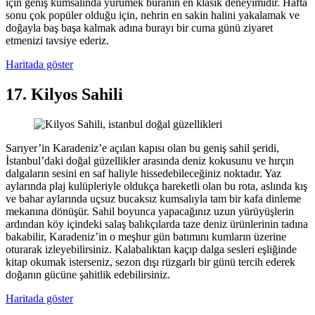
için geniş kumsalında yürümek buranın en klasik deneyimidir. Hafta
sonu çok popüler olduğu için, nehrin en sakin halini yakalamak ve
doğayla baş başa kalmak adına burayı bir cuma günü ziyaret
etmenizi tavsiye ederiz.
Haritada göster
17. Kilyos Sahili
Sarıyer’in Karadeniz’e açılan kapısı olan bu geniş sahil şeridi,
İstanbul’daki doğal güzellikler arasında deniz kokusunu ve hırçın
dalgaların sesini en saf haliyle hissedebileceğiniz noktadır. Yaz
aylarında plaj kulüpleriyle oldukça hareketli olan bu rota, aslında kış
ve bahar aylarında uçsuz bucaksız kumsalıyla tam bir kafa dinleme
mekanına dönüşür. Sahil boyunca yapacağınız uzun yürüyüşlerin
ardından köy içindeki salaş balıkçılarda taze deniz ürünlerinin tadına
bakabilir, Karadeniz’in o meşhur gün batımını kumların üzerine
oturarak izleyebilirsiniz. Kalabalıktan kaçıp dalga sesleri eşliğinde
kitap okumak isterseniz, sezon dışı rüzgarlı bir günü tercih ederek
doğanın gücüne şahitlik edebilirsiniz.
Haritada göster