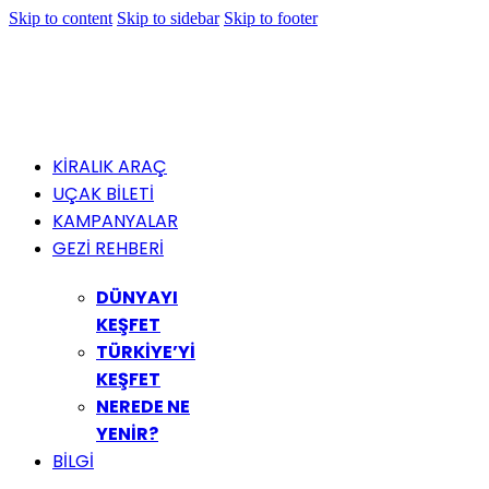
Skip to content
Skip to sidebar
Skip to footer
KİRALIK ARAÇ
UÇAK BİLETİ
KAMPANYALAR
GEZİ REHBERİ
DÜNYAYI
KEŞFET
TÜRKİYE’Yİ
KEŞFET
NEREDE NE
YENİR?
BİLGİ