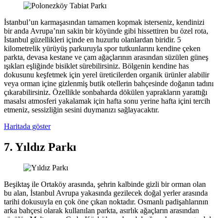
İstanbul’un karmaşasından tamamen kopmak isterseniz, kendinizi
bir anda Avrupa’nın sakin bir köyünde gibi hissettiren bu özel rota,
İstanbul güzellikleri içinde en huzurlu olanlardan biridir. 5
kilometrelik yürüyüş parkuruyla spor tutkunlarını kendine çeken
parkta, devasa kestane ve çam ağaçlarının arasından süzülen güneş
ışıkları eşliğinde bisiklet sürebilirsiniz. Bölgenin kendine has
dokusunu keşfetmek için yerel üreticilerden organik ürünler alabilir
veya orman içine gizlenmiş butik otellerin bahçesinde doğanın tadını
çıkarabilirsiniz. Özellikle sonbaharda dökülen yaprakların yarattığı
masalsı atmosferi yakalamak için hafta sonu yerine hafta içini tercih
etmeniz, sessizliğin sesini duymanızı sağlayacaktır.
Haritada göster
7. Yıldız Parkı
Beşiktaş ile Ortaköy arasında, şehrin kalbinde gizli bir orman olan
bu alan, İstanbul Avrupa yakasında gezilecek doğal yerler arasında
tarihi dokusuyla en çok öne çıkan noktadır. Osmanlı padişahlarının
arka bahçesi olarak kullanılan parkta, asırlık ağaçların arasından