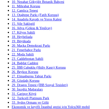
10. Nezahat Gökyiğit Botanik Bahçesi
11. Mihrabat Korusu
12. Çamlıca Tepesi
13. Otağtepe Parkı (Fatih Korusu)
14. Anadolu Kavağı ve Yoros Kalesi
15. Şile Saklıgöl
16. Ağva (Göksu & Yeşilçay)
17. Kilyos Sahili
18. Heybeliada
19. Büyükada
20. Maçka Demokrasi Parkı
21. Fenerbahçe Parkı
22. Moda Sahili
23. Caddebostan Sahili
24. Bağdat Caddesi
25. İBB Çubuklu (Hidiv Kasrı) Korusu
26. Beykoz Korusu
27. Elmasburnu Tabiat Parkı
28. Gözdağı Korusu
29. Dragos Tepesi (İBB Sosyal Tesisleri)
30. İnceğiz Mağaraları
31. Garipçe Köyü
32. Turkcell Platinum Park
33. Aydos Ormanı ve Gölü
Ekonomik ve keyifli İstanbul gezisi için Yolcu360 mobil