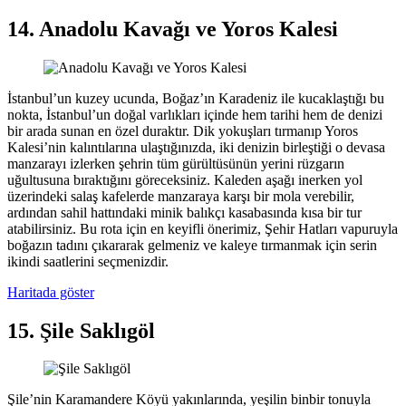
14. Anadolu Kavağı ve Yoros Kalesi
İstanbul’un kuzey ucunda, Boğaz’ın Karadeniz ile kucaklaştığı bu
nokta, İstanbul’un doğal varlıkları içinde hem tarihi hem de denizi
bir arada sunan en özel duraktır. Dik yokuşları tırmanıp Yoros
Kalesi’nin kalıntılarına ulaştığınızda, iki denizin birleştiği o devasa
manzarayı izlerken şehrin tüm gürültüsünün yerini rüzgarın
uğultusuna bıraktığını göreceksiniz. Kaleden aşağı inerken yol
üzerindeki salaş kafelerde manzaraya karşı bir mola verebilir,
ardından sahil hattındaki minik balıkçı kasabasında kısa bir tur
atabilirsiniz. Bu rota için en keyifli önerimiz, Şehir Hatları vapuruyla
boğazın tadını çıkararak gelmeniz ve kaleye tırmanmak için serin
ikindi saatlerini seçmenizdir.
Haritada göster
15. Şile Saklıgöl
Şile’nin Karamandere Köyü yakınlarında, yeşilin binbir tonuyla