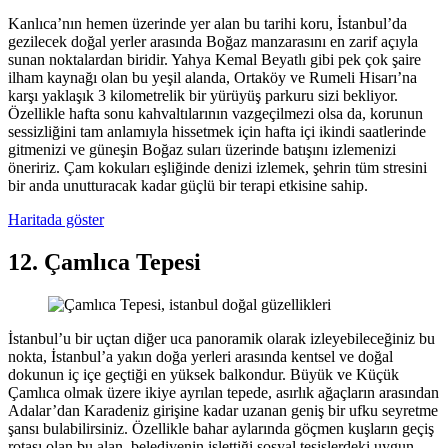
Kanlıca’nın hemen üzerinde yer alan bu tarihi koru, İstanbul’da
gezilecek doğal yerler arasında Boğaz manzarasını en zarif açıyla
sunan noktalardan biridir. Yahya Kemal Beyatlı gibi pek çok şaire
ilham kaynağı olan bu yeşil alanda, Ortaköy ve Rumeli Hisarı’na
karşı yaklaşık 3 kilometrelik bir yürüyüş parkuru sizi bekliyor.
Özellikle hafta sonu kahvaltılarının vazgeçilmezi olsa da, korunun
sessizliğini tam anlamıyla hissetmek için hafta içi ikindi saatlerinde
gitmenizi ve güneşin Boğaz suları üzerinde batışını izlemenizi
öneririz. Çam kokuları eşliğinde denizi izlemek, şehrin tüm stresini
bir anda unutturacak kadar güçlü bir terapi etkisine sahip.
Haritada göster
12. Çamlıca Tepesi
İstanbul’u bir uçtan diğer uca panoramik olarak izleyebileceğiniz bu
nokta, İstanbul’a yakın doğa yerleri arasında kentsel ve doğal
dokunun iç içe geçtiği en yüksek balkondur. Büyük ve Küçük
Çamlıca olmak üzere ikiye ayrılan tepede, asırlık ağaçların arasından
Adalar’dan Karadeniz girişine kadar uzanan geniş bir ufku seyretme
şansı bulabilirsiniz. Özellikle bahar aylarında göçmen kuşların geçiş
rotası olan bu alan, belediyenin işlettiği sosyal tesislerdeki uygun