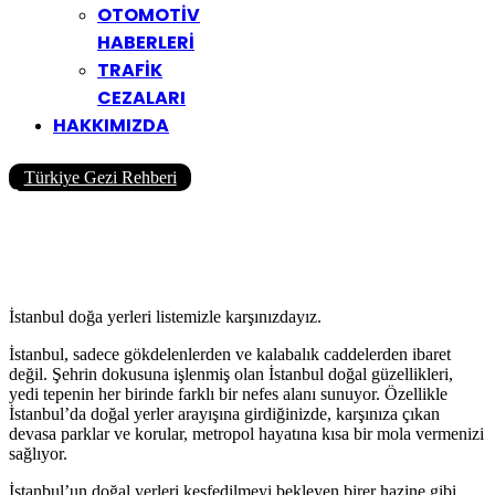
OTOMOTİV
HABERLERİ
TRAFİK
CEZALARI
HAKKIMIZDA
Türkiye Gezi Rehberi
İstanbul’da Gezebileceğiniz
Doğal Yerler
Yazar
Yolcu360 Blog
24/02/2026
2
15K
38 Dk
İstanbul doğa yerleri listemizle karşınızdayız.
İstanbul, sadece gökdelenlerden ve kalabalık caddelerden ibaret
değil. Şehrin dokusuna işlenmiş olan İstanbul doğal güzellikleri,
yedi tepenin her birinde farklı bir nefes alanı sunuyor. Özellikle
İstanbul’da doğal yerler arayışına girdiğinizde, karşınıza çıkan
devasa parklar ve korular, metropol hayatına kısa bir mola vermenizi
sağlıyor.
İstanbul’un doğal yerleri keşfedilmeyi bekleyen birer hazine gibi