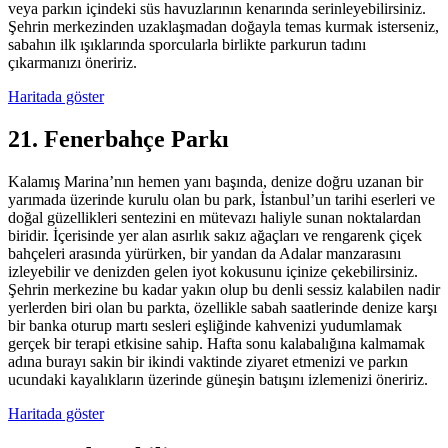
veya parkın içindeki süs havuzlarının kenarında serinleyebilirsiniz.
Şehrin merkezinden uzaklaşmadan doğayla temas kurmak isterseniz,
sabahın ilk ışıklarında sporcularla birlikte parkurun tadını
çıkarmanızı öneririz.
Haritada göster
21. Fenerbahçe Parkı
Kalamış Marina’nın hemen yanı başında, denize doğru uzanan bir
yarımada üzerinde kurulu olan bu park, İstanbul’un tarihi eserleri ve
doğal güzellikleri sentezini en mütevazı haliyle sunan noktalardan
biridir. İçerisinde yer alan asırlık sakız ağaçları ve rengarenk çiçek
bahçeleri arasında yürürken, bir yandan da Adalar manzarasını
izleyebilir ve denizden gelen iyot kokusunu içinize çekebilirsiniz.
Şehrin merkezine bu kadar yakın olup bu denli sessiz kalabilen nadir
yerlerden biri olan bu parkta, özellikle sabah saatlerinde denize karşı
bir banka oturup martı sesleri eşliğinde kahvenizi yudumlamak
gerçek bir terapi etkisine sahip. Hafta sonu kalabalığına kalmamak
adına burayı sakin bir ikindi vaktinde ziyaret etmenizi ve parkın
ucundaki kayalıkların üzerinde güneşin batışını izlemenizi öneririz.
Haritada göster