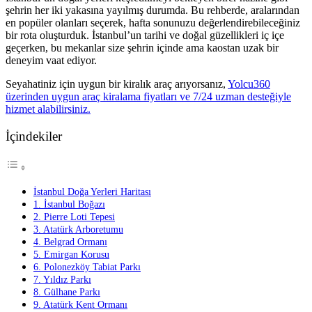
şehrin her iki yakasına yayılmış durumda. Bu rehberde, aralarından
en popüler olanları seçerek, hafta sonunuzu değerlendirebileceğiniz
bir rota oluşturduk. İstanbul’un tarihi ve doğal güzellikleri iç içe
geçerken, bu mekanlar size şehrin içinde ama kaostan uzak bir
deneyim vaat ediyor.
Seyahatiniz için uygun bir kiralık araç arıyorsanız,
Yolcu360
üzerinden uygun araç kiralama fiyatları ve 7/24 uzman desteğiyle
hizmet alabilirsiniz.
İçindekiler
İstanbul Doğa Yerleri Haritası
1. İstanbul Boğazı
2. Pierre Loti Tepesi
3. Atatürk Arboretumu
4. Belgrad Ormanı
5. Emirgan Korusu
6. Polonezköy Tabiat Parkı
7. Yıldız Parkı
8. Gülhane Parkı
9. Atatürk Kent Ormanı