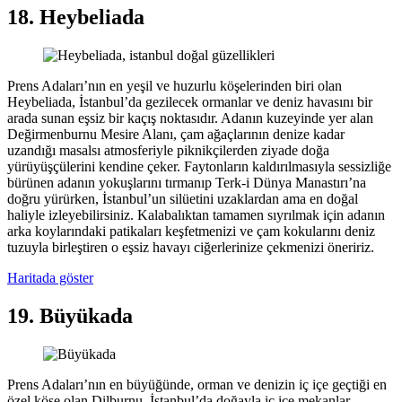
18. Heybeliada
Prens Adaları’nın en yeşil ve huzurlu köşelerinden biri olan
Heybeliada, İstanbul’da gezilecek ormanlar ve deniz havasını bir
arada sunan eşsiz bir kaçış noktasıdır. Adanın kuzeyinde yer alan
Değirmenburnu Mesire Alanı, çam ağaçlarının denize kadar
uzandığı masalsı atmosferiyle piknikçilerden ziyade doğa
yürüyüşçülerini kendine çeker. Faytonların kaldırılmasıyla sessizliğe
bürünen adanın yokuşlarını tırmanıp Terk-i Dünya Manastırı’na
doğru yürürken, İstanbul’un silüetini uzaklardan ama en doğal
haliyle izleyebilirsiniz. Kalabalıktan tamamen sıyrılmak için adanın
arka koylarındaki patikaları keşfetmenizi ve çam kokularını deniz
tuzuyla birleştiren o eşsiz havayı ciğerlerinize çekmenizi öneririz.
Haritada göster
19. Büyükada
Prens Adaları’nın en büyüğünde, orman ve denizin iç içe geçtiği en
özel köşe olan Dilburnu, İstanbul’da doğayla iç içe mekanlar