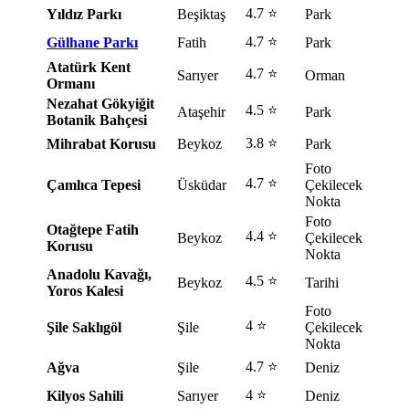
4.7 ⭐
Yıldız Parkı
Beşiktaş
Park
4.7 ⭐
Gülhane Parkı
Fatih
Park
Atatürk Kent
4.7 ⭐
Sarıyer
Orman
Ormanı
Nezahat Gökyiğit
4.5 ⭐
Ataşehir
Park
Botanik Bahçesi
3.8 ⭐
Mihrabat Korusu
Beykoz
Park
Foto
4.7 ⭐
Çamlıca Tepesi
Üsküdar
Çekilecek
Nokta
Foto
Otağtepe Fatih
4.4 ⭐
Beykoz
Çekilecek
Korusu
Nokta
Anadolu Kavağı,
4.5 ⭐
Beykoz
Tarihi
Yoros Kalesi
Foto
4 ⭐
Şile Saklıgöl
Şile
Çekilecek
Nokta
4.7 ⭐
Ağva
Şile
Deniz
4 ⭐
Kilyos Sahili
Sarıyer
Deniz