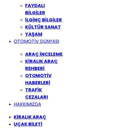
FAYDALI
BİLGİLER
İLGİNÇ BİLGİLER
KÜLTÜR SANAT
YAŞAM
OTOMOTİV DÜNYASI
ARAÇ İNCELEME
KİRALIK ARAÇ
REHBERİ
OTOMOTİV
HABERLERİ
TRAFİK
CEZALARI
HAKKIMIZDA
KİRALIK ARAÇ
UÇAK BİLETİ