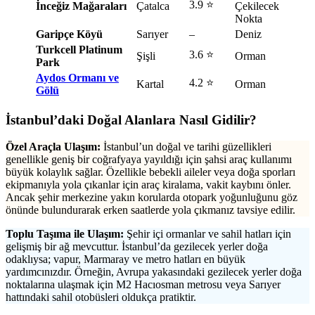
3.9 ⭐
İnceğiz Mağaraları
Çatalca
Çekilecek
Nokta
Garipçe Köyü
Sarıyer
–
Deniz
Turkcell Platinum
3.6 ⭐
Şişli
Orman
Park
Aydos Ormanı ve
4.2 ⭐
Kartal
Orman
Gölü
İstanbul’daki Doğal Alanlara Nasıl Gidilir?
Özel Araçla Ulaşım:
İstanbul’un doğal ve tarihi güzellikleri
genellikle geniş bir coğrafyaya yayıldığı için şahsi araç kullanımı
büyük kolaylık sağlar. Özellikle bebekli aileler veya doğa sporları
ekipmanıyla yola çıkanlar için araç kiralama, vakit kaybını önler.
Ancak şehir merkezine yakın korularda otopark yoğunluğunu göz
önünde bulundurarak erken saatlerde yola çıkmanız tavsiye edilir.
Toplu Taşıma ile Ulaşım:
Şehir içi ormanlar ve sahil hatları için
gelişmiş bir ağ mevcuttur. İstanbul’da gezilecek yerler doğa
odaklıysa; vapur, Marmaray ve metro hatları en büyük
yardımcınızdır. Örneğin, Avrupa yakasındaki gezilecek yerler doğa
noktalarına ulaşmak için M2 Hacıosman metrosu veya Sarıyer
hattındaki sahil otobüsleri oldukça pratiktir.