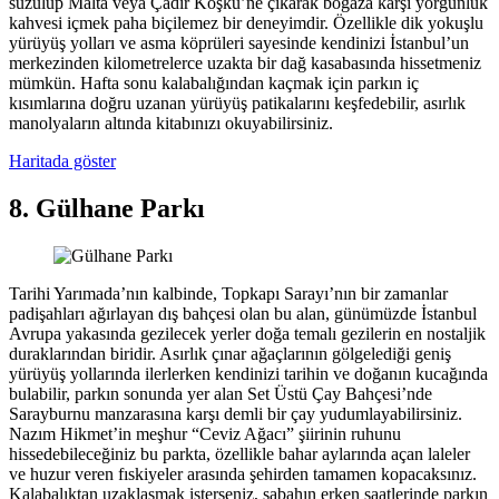
süzülüp Malta veya Çadır Köşkü’ne çıkarak boğaza karşı yorgunluk
kahvesi içmek paha biçilemez bir deneyimdir. Özellikle dik yokuşlu
yürüyüş yolları ve asma köprüleri sayesinde kendinizi İstanbul’un
merkezinden kilometrelerce uzakta bir dağ kasabasında hissetmeniz
mümkün. Hafta sonu kalabalığından kaçmak için parkın iç
kısımlarına doğru uzanan yürüyüş patikalarını keşfedebilir, asırlık
manolyaların altında kitabınızı okuyabilirsiniz.
Haritada göster
8. Gülhane Parkı
Tarihi Yarımada’nın kalbinde, Topkapı Sarayı’nın bir zamanlar
padişahları ağırlayan dış bahçesi olan bu alan, günümüzde İstanbul
Avrupa yakasında gezilecek yerler doğa temalı gezilerin en nostaljik
duraklarından biridir. Asırlık çınar ağaçlarının gölgelediği geniş
yürüyüş yollarında ilerlerken kendinizi tarihin ve doğanın kucağında
bulabilir, parkın sonunda yer alan Set Üstü Çay Bahçesi’nde
Sarayburnu manzarasına karşı demli bir çay yudumlayabilirsiniz.
Nazım Hikmet’in meşhur “Ceviz Ağacı” şiirinin ruhunu
hissedebileceğiniz bu parkta, özellikle bahar aylarında açan laleler
ve huzur veren fıskiyeler arasında şehirden tamamen kopacaksınız.
Kalabalıktan uzaklaşmak isterseniz, sabahın erken saatlerinde parkın