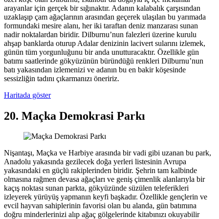
arayanlar için gerçek bir sığınaktır. Adanın kalabalık çarşısından
uzaklaşıp çam ağaçlarının arasından geçerek ulaşılan bu yarımada
formundaki mesire alanı, her iki taraftan deniz manzarası sunan
nadir noktalardan biridir. Dilburnu’nun falezleri üzerine kurulu
ahşap banklarda oturup Adalar denizinin lacivert sularını izlemek,
günün tüm yorgunluğunu bir anda unutturacaktır. Özellikle gün
batımı saatlerinde gökyüzünün büründüğü renkleri Dilburnu’nun
batı yakasından izlemenizi ve adanın bu en bakir köşesinde
sessizliğin tadını çıkarmanızı öneririz.
Haritada göster
20. Maçka Demokrasi Parkı
Nişantaşı, Maçka ve Harbiye arasında bir vadi gibi uzanan bu park,
Anadolu yakasında gezilecek doğa yerleri listesinin Avrupa
yakasındaki en güçlü rakiplerinden biridir. Şehrin tam kalbinde
olmasına rağmen devasa ağaçları ve geniş çimenlik alanlarıyla bir
kaçış noktası sunan parkta, gökyüzünde süzülen teleferikleri
izleyerek yürüyüş yapmanın keyfi başkadır. Özellikle gençlerin ve
evcil hayvan sahiplerinin favorisi olan bu alanda, gün batımına
doğru minderlerinizi alıp ağaç gölgelerinde kitabınızı okuyabilir