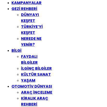
KAMPANYALAR
GEZİ REHBERİ
DÜNYAYI
KEŞFET
TÜRKİYE’Yİ
KEŞFET
NEREDE NE
YENİR?
BİLGİ
FAYDALI
BİLGİLER
İLGİNÇ BİLGİLER
KÜLTÜR SANAT
YAŞAM
OTOMOTİV DÜNYASI
ARAÇ İNCELEME
KİRALIK ARAÇ
REHBERİ