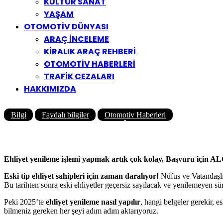
KÜLTÜR SANAT
YAŞAM
OTOMOTİV DÜNYASI
ARAÇ İNCELEME
KİRALIK ARAÇ REHBERİ
OTOMOTİV HABERLERİ
TRAFİK CEZALARI
HAKKIMIZDA
Bilgi
Faydalı bilgiler
Otomotiv Haberleri
Ehliyet Yenileme İşlemi Nasıl Ya
Yazar
Yolcu360 Blog
01/08/2025
4
15K
8 Dk
Ehliyet yenileme işlemi yapmak artık çok kolay. Başvuru için A
Eski tip ehliyet sahipleri için zaman daralıyor!
Nüfus ve Vatandaşlı
Bu tarihten sonra eski ehliyetler geçersiz sayılacak ve yenilemeyen s
Peki 2025’te
ehliyet yenileme nasıl yapılır
, hangi belgeler gerekir, 
bilmeniz gereken her şeyi adım adım aktarıyoruz.