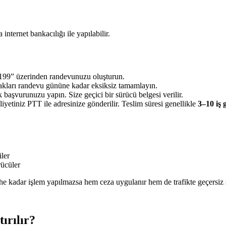
ternet bankacılığı ile yapılabilir.
99” üzerinden randevunuzu oluşturun.
akları randevu gününe kadar eksiksiz tamamlayın.
şvurunuzu yapın. Size geçici bir sürücü belgesi verilir.
yetiniz PTT ile adresinize gönderilir. Teslim süresi genellikle
3–10 iş
iler
rücüler
he kadar işlem yapılmazsa hem ceza uygulanır hem de trafikte geçersiz s
ırılır?