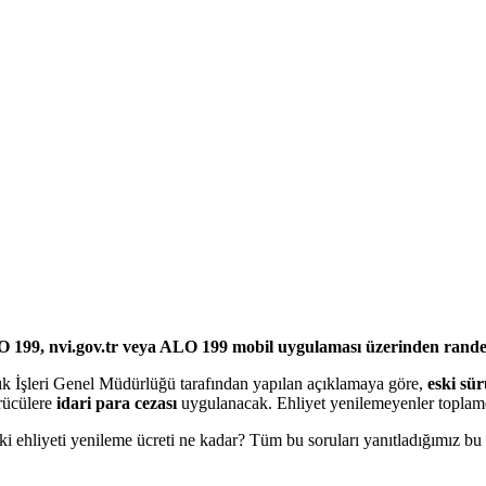
pılır?
LO 199, nvi.gov.tr veya ALO 199 mobil uygulaması üzerinden rand
k İşleri Genel Müdürlüğü tarafından yapılan açıklamaya göre,
eski sür
ürücülere
idari para cezası
uygulanacak. Ehliyet yenilemeyenler toplam
eski ehliyeti yenileme ücreti ne kadar? Tüm bu soruları yanıtladığımız b