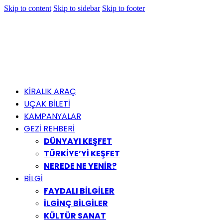
Skip to content
Skip to sidebar
Skip to footer
KİRALIK ARAÇ
UÇAK BİLETİ
KAMPANYALAR
GEZİ REHBERİ
DÜNYAYI KEŞFET
TÜRKİYE’Yİ KEŞFET
NEREDE NE YENİR?
BİLGİ
FAYDALI BİLGİLER
İLGİNÇ BİLGİLER
KÜLTÜR SANAT