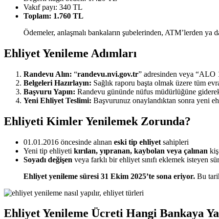
Vakıf payı: 340 TL
Toplam: 1.760 TL
Ödemeler, anlaşmalı bankaların şubelerinden, ATM’lerden ya da in
Ehliyet Yenileme Adımları
Randevu Alın:
“
randevu.nvi.gov.tr
” adresinden veya “ALO 1
Belgeleri Hazırlayın:
Sağlık raporu başta olmak üzere tüm evr
Başvuru Yapın:
Randevu gününde nüfus müdürlüğüne giderek ba
Yeni Ehliyet Teslimi:
Başvurunuz onaylandıktan sonra yeni ehli
Ehliyeti Kimler Yenilemek Zorunda?
01.01.2016 öncesinde alınan
eski tip ehliyet
sahipleri
Yeni tip ehliyeti
kırılan, yıpranan, kaybolan veya çalınan
kiş
Soyadı değişen
veya farklı bir ehliyet sınıfı eklemek isteyen sü
Ehliyet yenileme süresi 31 Ekim 2025’te sona eriyor.
Bu tari
Ehliyet Yenileme Ücreti Hangi Bankaya Yat