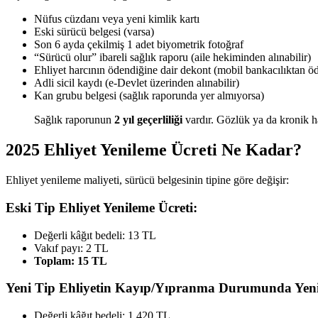
Nüfus cüzdanı veya yeni kimlik kartı
Eski sürücü belgesi (varsa)
Son 6 ayda çekilmiş 1 adet biyometrik fotoğraf
“Sürücü olur” ibareli sağlık raporu (aile hekiminden alınabilir)
Ehliyet harcının ödendiğine dair dekont (mobil bankacılıktan öd
Adli sicil kaydı (e-Devlet üzerinden alınabilir)
Kan grubu belgesi (sağlık raporunda yer almıyorsa)
Sağlık raporunun
2 yıl geçerliliği
vardır. Gözlük ya da kronik has
2025 Ehliyet Yenileme Ücreti Ne Kadar?
Ehliyet yenileme maliyeti, sürücü belgesinin tipine göre değişir:
Eski Tip Ehliyet Yenileme Ücreti:
Değerli kâğıt bedeli: 13 TL
Vakıf payı: 2 TL
Toplam: 15 TL
Yeni Tip Ehliyetin Kayıp/Yıpranma Durumunda Yeni
Değerli kâğıt bedeli: 1.420 TL