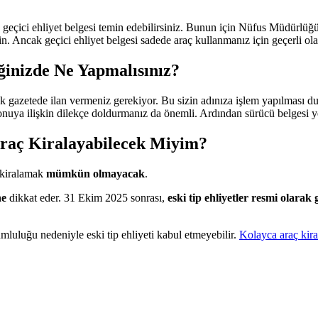
iz geçici ehliyet belgesi temin edebilirsiniz. Bunun için Nüfus Müdürlüğ
n. Ancak geçici ehliyet belgesi sadede araç kullanmanız için geçerli ol
iğinizde Ne Yapmalısınız?
k gazetede ilan vermeniz gerekiyor. Bu sizin adınıza işlem yapılması d
nuya ilişkin dilekçe doldurmanız da önemli. Ardından sürücü belgesi yen
Araç Kiralayabilecek Miyim?
ç kiralamak
mümkün olmayacak
.
ne
dikkat eder. 31 Ekim 2025 sonrası,
eski tip ehliyetler resmi olarak 
umluluğu nedeniyle eski tip ehliyeti kabul etmeyebilir.
Kolayca araç kira