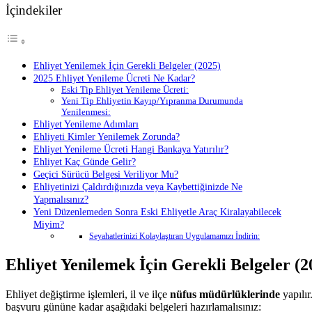
İçindekiler
Ehliyet Yenilemek İçin Gerekli Belgeler (2025)
2025 Ehliyet Yenileme Ücreti Ne Kadar?
Eski Tip Ehliyet Yenileme Ücreti:
Yeni Tip Ehliyetin Kayıp/Yıpranma Durumunda
Yenilenmesi:
Ehliyet Yenileme Adımları
Ehliyeti Kimler Yenilemek Zorunda?
Ehliyet Yenileme Ücreti Hangi Bankaya Yatırılır?
Ehliyet Kaç Günde Gelir?
Geçici Sürücü Belgesi Veriliyor Mu?
Ehliyetinizi Çaldırdığınızda veya Kaybettiğinizde Ne
Yapmalısınız?
Yeni Düzenlemeden Sonra Eski Ehliyetle Araç Kiralayabilecek
Miyim?
Seyahatlerinizi Kolaylaştıran Uygulamamızı İndirin:
Ehliyet Yenilemek İçin Gerekli Belgeler (2
Ehliyet değiştirme işlemleri, il ve ilçe
nüfus müdürlüklerinde
yapılır
başvuru gününe kadar aşağıdaki belgeleri hazırlamalısınız: