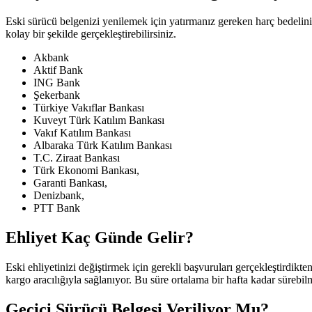
Eski sürücü belgenizi yenilemek için yatırmanız gereken harç bedelini
kolay bir şekilde gerçekleştirebilirsiniz.
Akbank
Aktif Bank
ING Bank
Şekerbank
Türkiye Vakıflar Bankası
Kuveyt Türk Katılım Bankası
Vakıf Katılım Bankası
Albaraka Türk Katılım Bankası
T.C. Ziraat Bankası
Türk Ekonomi Bankası,
Garanti Bankası,
Denizbank,
PTT Bank
Ehliyet Kaç Günde Gelir?
Eski ehliyetinizi değiştirmek için gerekli başvuruları gerçekleştirdik
kargo aracılığıyla sağlanıyor. Bu süre ortalama bir hafta kadar sürebil
Geçici Sürücü Belgesi Veriliyor Mu?