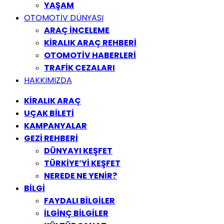
YAŞAM
OTOMOTİV DÜNYASI
ARAÇ İNCELEME
KİRALIK ARAÇ REHBERİ
OTOMOTİV HABERLERİ
TRAFİK CEZALARI
HAKKIMIZDA
KİRALIK ARAÇ
UÇAK BİLETİ
KAMPANYALAR
GEZİ REHBERİ
DÜNYAYI KEŞFET
TÜRKİYE’Yİ KEŞFET
NEREDE NE YENİR?
BİLGİ
FAYDALI BİLGİLER
İLGİNÇ BİLGİLER