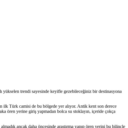
zlı yükselen trendi sayesinde keyifle gezebileceğiniz bir destinasyona
lan ilk Türk camisi de bu bölgede yer alıyor. Antik kent son derece
aka ören yerine giriş yapmadan bolca su stoklayın, içeride çokça
eti almadık ancak daha öncesinde araştırma yapıp ören yerini bu bilinçle