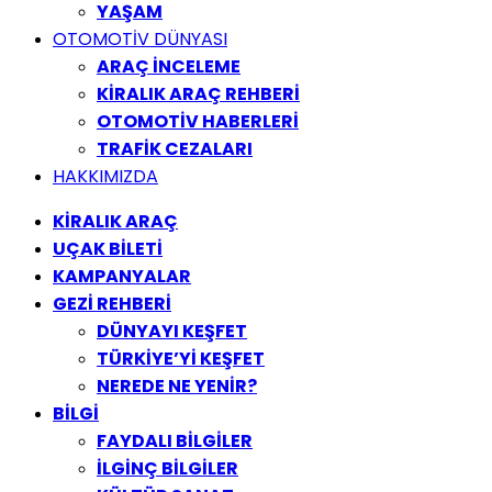
YAŞAM
OTOMOTİV DÜNYASI
ARAÇ İNCELEME
KİRALIK ARAÇ REHBERİ
OTOMOTİV HABERLERİ
TRAFİK CEZALARI
HAKKIMIZDA
KİRALIK ARAÇ
UÇAK BİLETİ
KAMPANYALAR
GEZİ REHBERİ
DÜNYAYI KEŞFET
TÜRKİYE’Yİ KEŞFET
NEREDE NE YENİR?
BİLGİ
FAYDALI BİLGİLER
İLGİNÇ BİLGİLER