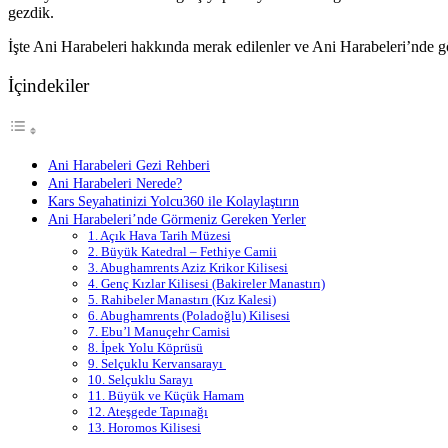
gezdik.
İşte Ani Harabeleri hakkında merak edilenler ve Ani Harabeleri’nde 
İçindekiler
Ani Harabeleri Gezi Rehberi
Ani Harabeleri Nerede?
Kars Seyahatinizi Yolcu360 ile Kolaylaştırın
Ani Harabeleri’nde Görmeniz Gereken Yerler
1. Açık Hava Tarih Müzesi
2. Büyük Katedral – Fethiye Camii
3. Abughamrents Aziz Krikor Kilisesi
4. Genç Kızlar Kilisesi (Bakireler Manastırı)
5. Rahibeler Manastırı (Kız Kalesi)
6. Abughamrents (Poladoğlu) Kilisesi
7. Ebu’l Manuçehr Camisi
8. İpek Yolu Köprüsü
9. Selçuklu Kervansarayı
10. Selçuklu Sarayı
11. Büyük ve Küçük Hamam
12. Ateşgede Tapınağı
13. Horomos Kilisesi