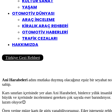
KÜLTÜR SANAT
YAŞAM
OTOMOTİV DÜNYASI
ARAÇ İNCELEME
KİRALIK ARAÇ REHBERİ
OTOMOTİV HABERLERİ
TRAFİK CEZALARI
HAKKIMIZDA
Türkiye Gezi Rehberi
Ani Harabeleri Gezilecek Yerler
Yazar
Yolcu360 Blog
13/10/2022
0
3K
15 Dk
Ani Harabeleri
adını mutlaka duymuş olacağınız eşsiz bir seyahat no
sahip.
Kars sınırları içerisinde yer alan Ani Harabeleri, binlerce yıllık insa
büyük ve içerisinde incelenmesi gereken çok sayıda eser barındırıyor
lazım oluyor
😊
Ören yerine müze kartı ile giriş yapabiliyorsunuz. Eğer isterseniz rehb