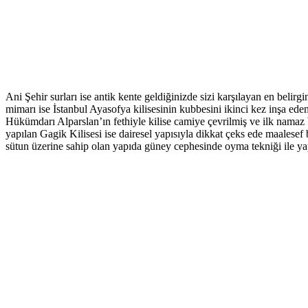
Ani Şehir surları ise antik kente geldiğinizde sizi karşılayan en beli
mimarı ise İstanbul Ayasofya kilisesinin kubbesini ikinci kez inşa ed
Hükümdarı Alparslan’ın fethiyle kilise camiye çevrilmiş ve ilk namaz 
yapılan Gagik Kilisesi ise dairesel yapısıyla dikkat çeks ede maalesef 
sütun üzerine sahip olan yapıda güney cephesinde oyma tekniği ile yapı