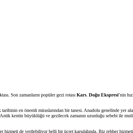
ktası. Son zamanların popüler gezi rotası
Kars
.
Doğu Ekspresi
’nin hı
nlık tarihinin en önemli miraslarından bir tanesi. Anadolu genelinde yer a
. Antik kentin büyüklüğü ve gezilecek zamanın uzunluğu sebebi ile mutl
er hizmeti de verilebiliyor belli bir ücret karşılığında. Biz rehber hizm