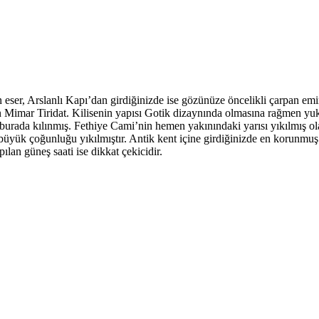
rgin eser, Arslanlı Kapı’dan girdiğinizde ise gözünüze öncelikli çarpan 
en Mimar Tiridat. Kilisenin yapısı Gotik dizaynında olmasına rağmen yuk
burada kılınmış. Fethiye Cami’nin hemen yakınındaki yarısı yıkılmış ola
büyük çoğunluğu yıkılmıştır. Antik kent içine girdiğinizde en korunmuş ya
lan güneş saati ise dikkat çekicidir.