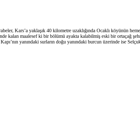
arabeler, Kars’a yaklaşık 40 kilometre uzaklığında Ocaklı köyünün hemen 
nde kalan maalesef ki bir bölümü ayakta kalabilmiş eski bir ortaçağ şehr
ı Kapı’nın yanındaki surların doğu yanındaki burcun üzerinde ise Selçuk