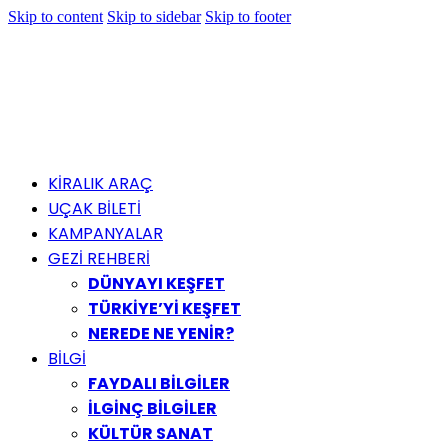
Skip to content
Skip to sidebar
Skip to footer
KİRALIK ARAÇ
UÇAK BİLETİ
KAMPANYALAR
GEZİ REHBERİ
DÜNYAYI KEŞFET
TÜRKİYE’Yİ KEŞFET
NEREDE NE YENİR?
BİLGİ
FAYDALI BİLGİLER
İLGİNÇ BİLGİLER
KÜLTÜR SANAT