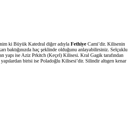
eminim ki Büyük Katedral diğer adıyla
Fethiye
Cami’dir. Kilisenin
arı baktığınızda haç şeklinde olduğunu anlayabilirsiniz. Selçuklu
n yapı ise Aziz Prkitch (Keçel) Kilisesi. Kral Gagik tarafından
pılardan birisi ise Poladoğlu Kilisesi’dir. Silindir altıgen kenar