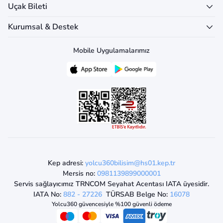
Uçak Bileti
Kurumsal & Destek
Mobile Uygulamalarımız
Kep adresi:
yolcu360bilisim@hs01.kep.tr
Mersis no:
0981139899000001
Servis sağlayıcımız TRNCOM Seyahat Acentası IATA üyesidir.
IATA No:
882 - 27226
TÜRSAB Belge No:
16078
Yolcu360 güvencesiyle %100 güvenli ödeme