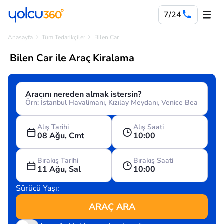
7/24
Anasayfa
Tüm Tedarikçiler
Bilen Car
Bilen Car ile Araç Kiralama
Aracını nereden almak istersin?
Alış Tarihi
Alış Saati
08 Ağu, Cmt
10:00
Bırakış Tarihi
Bırakış Saati
11 Ağu, Sal
10:00
Sürücü Yaşı:
ARAÇ ARA