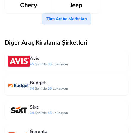
Jeep
Chery
Tüm Araba Markaları
Diğer Araç Kiralama Şirketleri
Avis
45
Şehirde
83
Lokasyon
Budget
34
Şehirde
58
Lokasyon
Sixt
24
Şehirde
45
Lokasyon
Garenta