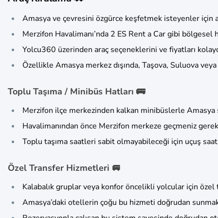
Amasya ve çevresini özgürce keşfetmek isteyenler için a
Merzifon Havalimanı’nda 2 ES Rent a Car gibi bölgesel hi
Yolcu360 üzerinden araç seçeneklerini ve fiyatları kolayca
Özellikle Amasya merkez dışında, Taşova, Suluova veya Tu
Toplu Taşıma / Minibüs Hatları 🚌
Merzifon ilçe merkezinden kalkan minibüslerle Amasya ş
Havalimanından önce Merzifon merkeze geçmeniz gerekeb
Toplu taşıma saatleri sabit olmayabileceği için uçuş saat
Özel Transfer Hizmetleri 🚐
Kalabalık gruplar veya konfor öncelikli yolcular için özel 
Amasya’daki otellerin çoğu bu hizmeti doğrudan sunmakta
Rezervasyonla çalışan bu sistem sayesinde doğrudan otel