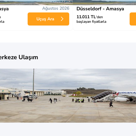
asya
Ağustos 2026
Düsseldorf - Amasya
11.011 TL
n
'den
Uçuş Ara
rla
başlayan fiyatlarla
rkeze Ulaşım