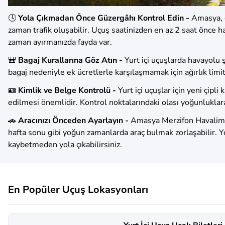
🕓
Yola Çıkmadan Önce Güzergâhı Kontrol Edin -
Amasya, ö
zaman trafik oluşabilir. Uçuş saatinizden en az 2 saat önce 
zaman ayırmanızda fayda var.
🎒
Bagaj Kurallarına Göz Atın -
Yurt içi uçuşlarda havayolu ş
bagaj nedeniyle ek ücretlerle karşılaşmamak için ağırlık limit
🪪
Kimlik ve Belge Kontrolü -
Yurt içi uçuşlar için yeni çipl
edilmesi önemlidir. Kontrol noktalarındaki olası yoğunluklara k
🚗
Aracınızı Önceden Ayarlayın -
Amasya Merzifon Havaliman
hafta sonu gibi yoğun zamanlarda araç bulmak zorlaşabilir. Yo
kaybetmeden yola çıkabilirsiniz.
En Popüler Uçuş Lokasyonları