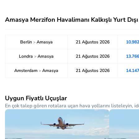
Amasya Merzifon Havalimanı Kalkışlı Yurt Dışı
Berlin
Amasya
21 Ağustos 2026
10.98
>
Londra
Amasya
21 Ağustos 2026
13.76
>
Amsterdam
Amasya
21 Ağustos 2026
14.14
>
Uygun Fiyatlı Uçuşlar
En çok talep gören rotalara uçan hava yollarını listeleyin, id