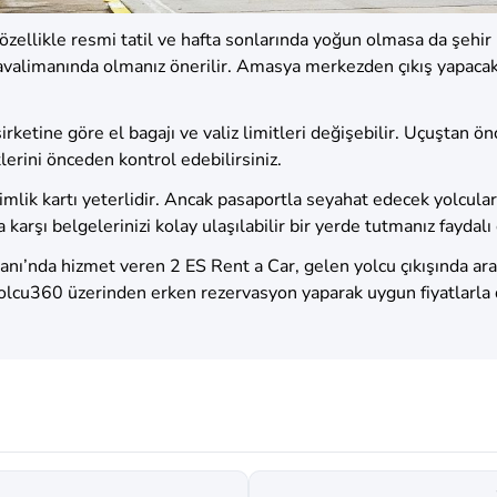
zellikle resmi tatil ve hafta sonlarında yoğun olmasa da şehir
havalimanında olmanız önerilir. Amasya merkezden çıkış yapacaks
irketine göre el bagajı ve valiz limitleri değişebilir. Uçuştan ön
lerini önceden kontrol edebilirsiniz.
i kimlik kartı yeterlidir. Ancak pasaportla seyahat edecek yolcular
arşı belgelerinizi kolay ulaşılabilir bir yerde tutmanız faydalı 
ı’nda hizmet veren 2 ES Rent a Car, gelen yolcu çıkışında araç
lcu360 üzerinden erken rezervasyon yaparak uygun fiyatlarla dil