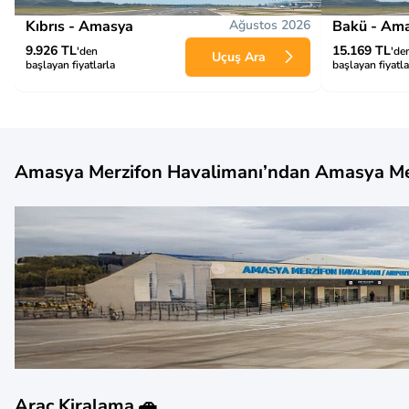
Kıbrıs - Amasya
Ağustos 2026
Bakü - Am
9.926 TL
15.169 TL
'den
'de
Uçuş Ara
başlayan fiyatlarla
başlayan fiyatla
Amasya Merzifon Havalimanı’ndan Amasya Me
Araç Kiralama 🚗