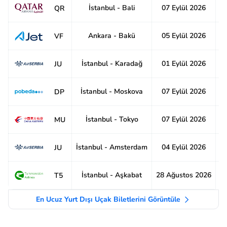
İstanbul - Bali
07 Eylül 2026
2
QR
Ankara - Bakü
05 Eylül 2026
8
VF
İstanbul - Karadağ
01 Eylül 2026
8
JU
İstanbul - Moskova
07 Eylül 2026
8
DP
İstanbul - Tokyo
07 Eylül 2026
1
MU
İstanbul - Amsterdam
04 Eylül 2026
6
JU
İstanbul - Aşkabat
28 Ağustos 2026
1
T5
En Ucuz Yurt Dışı Uçak Biletlerini Görüntüle