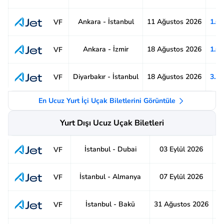
Ankara - İstanbul
11 Ağustos 2026
1.6
VF
Ankara - İzmir
18 Ağustos 2026
1.6
VF
Diyarbakır - İstanbul
18 Ağustos 2026
3.3
VF
En Ucuz Yurt İçi Uçak Biletlerini Görüntüle
Yurt Dışı Ucuz Uçak Biletleri
İstanbul - Dubai
03 Eylül 2026
6
VF
İstanbul - Almanya
07 Eylül 2026
5
VF
İstanbul - Bakü
31 Ağustos 2026
8
VF