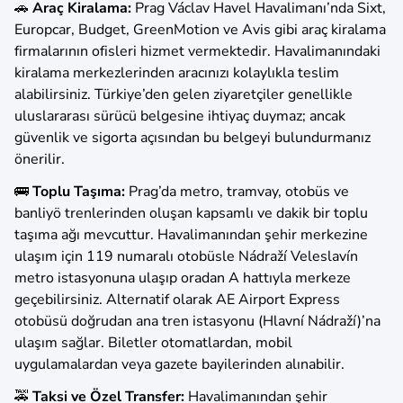
🚗
Araç Kiralama:
Prag Václav Havel Havalimanı’nda Sixt,
Europcar, Budget, GreenMotion ve Avis gibi araç kiralama
firmalarının ofisleri hizmet vermektedir. Havalimanındaki
kiralama merkezlerinden aracınızı kolaylıkla teslim
alabilirsiniz. Türkiye’den gelen ziyaretçiler genellikle
uluslararası sürücü belgesine ihtiyaç duymaz; ancak
güvenlik ve sigorta açısından bu belgeyi bulundurmanız
önerilir.
🚌
Toplu Taşıma:
Prag’da metro, tramvay, otobüs ve
banliyö trenlerinden oluşan kapsamlı ve dakik bir toplu
taşıma ağı mevcuttur. Havalimanından şehir merkezine
ulaşım için 119 numaralı otobüsle Nádraží Veleslavín
metro istasyonuna ulaşıp oradan A hattıyla merkeze
geçebilirsiniz. Alternatif olarak AE Airport Express
otobüsü doğrudan ana tren istasyonu (Hlavní Nádraží)’na
ulaşım sağlar. Biletler otomatlardan, mobil
uygulamalardan veya gazete bayilerinden alınabilir.
🚕
Taksi ve Özel Transfer:
Havalimanından şehir