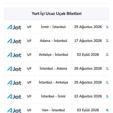
Yurt İçi Ucuz Uçak Biletleri
İzmir - İstanbul
25 Ağustos 2026
1.4
VF
Adana - İstanbul
17 Ağustos 2026
2.1
VF
Antalya - İstanbul
02 Eylül 2026
2.1
VF
İstanbul - Adana
26 Ağustos 2026
1.8
VF
İstanbul - Antalya
25 Ağustos 2026
1.6
VF
İstanbul - İzmir
22 Ağustos 2026
1.4
VF
Van - İstanbul
03 Eylül 2026
4.6
VF