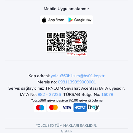
Mobile Uygulamalarımız
Kep adresi:
yolcu360bilisim@hs01.kep.tr
Mersis no:
0981139899000001
Servis sağlayıcımız TRNCOM Seyahat Acentası IATA üyesidir.
IATA No:
882 - 27226
TÜRSAB Belge No:
16078
Yolcu360 güvencesiyle %100 güvenli ödeme
YOLCU360 TÜM HAKLARI SAKLIDIR.
Gizlilik