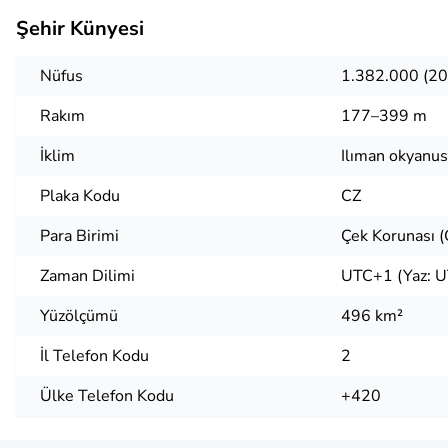
Şehir Künyesi
Nüfus
1.382.000 (2
Rakım
177–399 m
İklim
Ilıman okyanusa
Plaka Kodu
CZ
Para Birimi
Çek Korunası 
Zaman Dilimi
UTC+1 (Yaz: 
Yüzölçümü
496 km²
İl Telefon Kodu
2
Ülke Telefon Kodu
+420