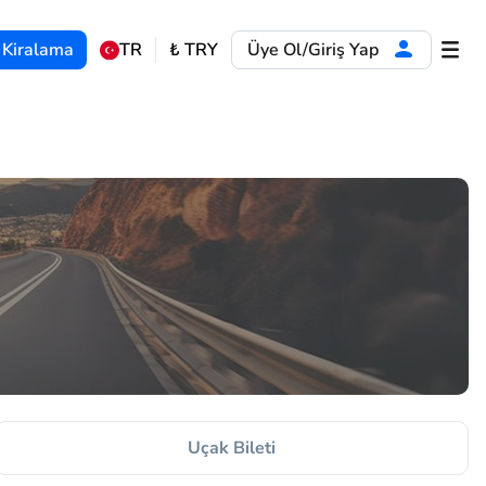
 Kiralama
TR
₺
TRY
Üye Ol/Giriş Yap
Uçak Bileti