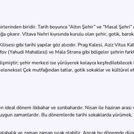
irlerinden biridir. Tarih boyunca “Altın Şehir” ve “Masal Şehri
ğa çıkarır. Vltava Nehri kıyısında kurulu olan şehir, gotik, baro
isesi gibi tarihi yapılar göz alıcıdır. Prag Kalesi, Aziz Vitus K
ov (Yahudi Mahallesi) ve Mala Strana gibi bölgeler şehrin farklı
lişmiştir; şehir merkezi ise yürüyerek kolayca keşfedilebilecek
. Geleneksel Çek mutfağından tatlar, gotik sokaklar ve kültürel
 en ideal dönem ilkbahar ve sonbahardır. Nisan ile haziran arası v
 uygun zamanlardır. Bu dönemlerde tarihi sokaklarda yürümek, 
 kalabalık ve zaman zaman sıcak olabilir. Ancak bu dönemde dü