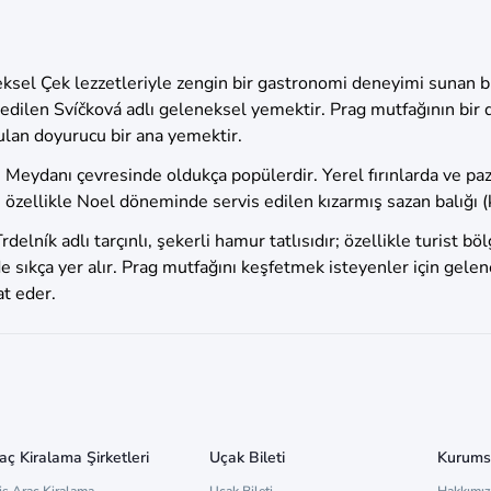
eksel Çek lezzetleriyle zengin bir gastronomi deneyimi sunan bi
 edilen Svíčková adlı geleneksel yemektir. Prag mutfağının bir di
nulan doyurucu bir ana yemektir.
 Meydanı çevresinde oldukça popülerdir. Yerel fırınlarda ve paza
n özellikle Noel döneminde servis edilen kızarmış sazan balığı (
rdelník adlı tarçınlı, şekerli hamur tatlısıdır; özellikle turist b
de sıkça yer alır. Prag mutfağını keşfetmek isteyenler için gele
at eder.
aç Kiralama Şirketleri
Uçak Bileti
Kurums
is Araç Kiralama
Uçak Bileti
Hakkımı