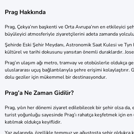
Prag Hakkında
Prag, Çekya’nın başkenti ve Orta Avrupa’nın en etkileyici şeh
büyüleyici atmosferiyle ziyaretçilerini adeta zamanda yolculu
Şehirde Eski Şehir Meydanı, Astronomik Saat Kulesi ve Tyn Kil
kültürel ve tarihi dokusunu yansıtan önemli duraklardır. Josef
Prag’ın ulaşım ağı metro, tramvay ve otobüslerle oldukça ge
uluslararası uçuş bağlantılarıyla şehre erişimi kolaylaştırır
dolu geziler için mükemmel bir destinasyondur.
Prag’a Ne Zaman Gidilir?
Prag, yılın her dönemi ziyaret edilebilecek bir şehir olsa da,
turist yoğunluğu sayesinde Prag’ı rahatça keşfetmek için en
katılmak oldukça keyiflidir.
Yaz aylarında, özellikle temmuz ve ağustosta şehir oldukça