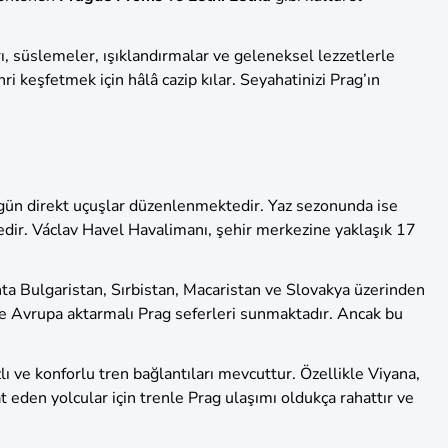
ı, süslemeler, ışıklandırmalar ve geleneksel lezzetlerle
ri keşfetmek için hâlâ cazip kılar. Seyahatinizi Prag’ın
r gün direkt uçuşlar düzenlenmektedir. Yaz sezonunda ise
edir. Václav Havel Havalimanı, şehir merkezine yaklaşık 17
ta Bulgaristan, Sırbistan, Macaristan ve Slovakya üzerinden
ı ve Avrupa aktarmalı Prag seferleri sunmaktadır. Ancak bu
ı ve konforlu tren bağlantıları mevcuttur. Özellikle Viyana,
t eden yolcular için trenle Prag ulaşımı oldukça rahattır ve