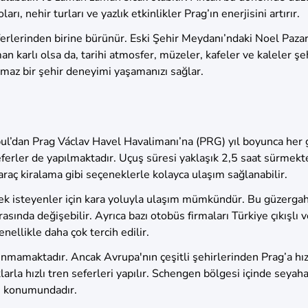
rı, nehir turları ve yazlık etkinlikler Prag’ın enerjisini artırır.
erlerinden birine bürünür. Eski Şehir Meydanı’ndaki Noel Pazar
n karlı olsa da, tarihi atmosfer, müzeler, kafeler ve kaleler şeh
maz bir şehir deneyimi yaşamanızı sağlar.
anbul’dan Prag Václav Havel Havalimanı’na (PRG) yıl boyunca he
ferler de yapılmaktadır. Uçuş süresi yaklaşık 2,5 saat sürmekt
araç kiralama gibi seçeneklerle kolayca ulaşım sağlanabilir.
ek isteyenler için kara yoluyla ulaşım mümkündür. Bu güzergah
rasında değişebilir. Ayrıca bazı otobüs firmaları Türkiye çıkışl
ellikle daha çok tercih edilir.
nmamaktadır. Ancak Avrupa'nın çeşitli şehirlerinden Prag’a hızl
arla hızlı tren seferleri yapılır. Schengen bölgesi içinde seyaha
ri konumundadır.