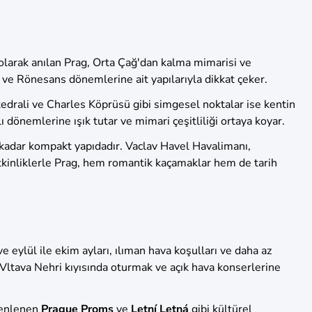
” olarak anılan Prag, Orta Çağ'dan kalma mimarisi ve
k ve Rönesans dönemlerine ait yapılarıyla dikkat çeker.
atedrali ve Charles Köprüsü gibi simgesel noktalar ise kentin
 dönemlerine ışık tutar ve mimari çeşitliliği ortaya koyar.
 kadar kompakt yapıdadır. Vaclav Havel Havalimanı,
 etkinliklerle Prag, hem romantik kaçamaklar hem de tarih
e eylül ile ekim ayları, ılıman hava koşulları ve daha az
Vltava Nehri kıyısında oturmak ve açık hava konserlerine
zenlenen
Prague Proms
ve
Letní Letná
gibi kültürel