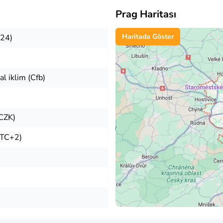
Prag Haritası
Haritada Göster
024)
l iklim (Cfb)
(CZK)
UTC+2)