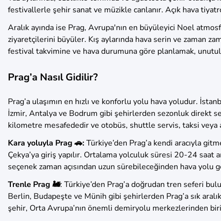
festivallerle şehir sanat ve müzikle canlanır. Açık hava tiyatrola
Aralık ayında ise Prag, Avrupa'nın en büyüleyici Noel atmosf
ziyaretçilerini büyüler. Kış aylarında hava serin ve zaman zama
festival takvimine ve hava durumuna göre planlamak, unutul
Prag’a Nasıl Gidilir?
Prag’a ulaşımın en hızlı ve konforlu yolu hava yoludur. İst
İzmir, Antalya ve Bodrum gibi şehirlerden sezonluk direkt se
kilometre mesafededir ve otobüs, shuttle servis, taksi veya 
Kara yoluyla Prag 🚗:
Türkiye’den Prag’a kendi aracıyla gitm
Çekya’ya giriş yapılır. Ortalama yolculuk süresi 20-24 saat a
seçenek zaman açısından uzun sürebileceğinden hava yolu gen
Trenle Prag 🚂
: Türkiye’den Prag’a doğrudan tren seferi bulu
Berlin, Budapeşte ve Münih gibi şehirlerden Prag’a sık aralıkl
şehir, Orta Avrupa’nın önemli demiryolu merkezlerinden bi