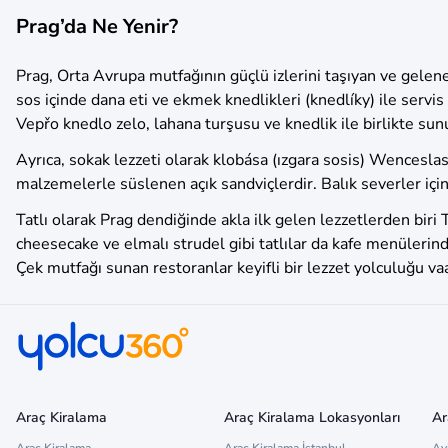
Prag’da Ne Yenir?
Prag, Orta Avrupa mutfağının güçlü izlerini taşıyan ve gelen
sos içinde dana eti ve ekmek knedlikleri (knedlíky) ile servis
Vepřo knedlo zelo, lahana turşusu ve knedlik ile birlikte su
Ayrıca, sokak lezzeti olarak klobása (ızgara sosis) Wenceslas
malzemelerle süslenen açık sandviçlerdir. Balık severler içi
Tatlı olarak Prag dendiğinde akla ilk gelen lezzetlerden biri T
cheesecake ve elmalı strudel gibi tatlılar da kafe menülerin
Çek mutfağı sunan restoranlar keyifli bir lezzet yolculuğu va
Araç Kiralama
Araç Kiralama Lokasyonları
Ar
Araç Kiralama
Araç Kiralama İstanbul
Av