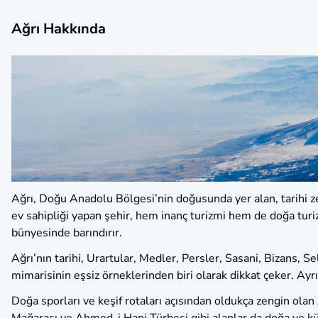
Ağrı Hakkında
Ağrı, Doğu Anadolu Bölgesi’nin doğusunda yer alan, tarihi zen
ev sahipliği yapan şehir, hem inanç turizmi hem de doğa turiz
bünyesinde barındırır.
Ağrı’nın tarihi, Urartular, Medler, Persler, Sasani, Bizans, S
mimarisinin eşsiz örneklerinden biri olarak dikkat çeker. Ay
Doğa sporları ve keşif rotaları açısından oldukça zengin olan 
Mağarası ve Ahmed-i Hani Türbesi gibi alanlar da doğa ve kül