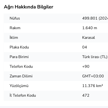
Ağrı Hakkında Bilgiler
Nüfus
499.801 (202
Rakım
1.640 m
İklim
Karasal
Plaka Kodu
04
Para Birimi
Türk lirası (TL)
Telefon Kodu
+90
Zaman Dilimi
GMT+03:00
Yüzölçümü
11.376 km²
İl Telefon Kodu
472