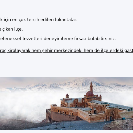
 için en çok tercih edilen lokantalar.
çıkan ilçe.
eleneksel lezzetleri deneyimleme fırsatı bulabilirsiniz.
raç kiralayarak hem şehir merkezindeki hem de ilçelerdeki gastr