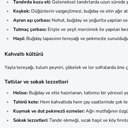
Tandırda kuzu eti:
Geleneksel tandırlarda uzun sürede piş
Keşkek:
Düğünlerin vazgeçilmezi, buğday ve etin ağır ate
Ayran aşı çorbası:
Nohut, buğday ve yoğurtla yapılan seri
Tutmaç çorbası:
Erişte ve yeşil mercimek ile yapılan besl
Haşıl:
Buğday lapasının tereyağı ve pekmezle sunulduğu 
Kahvaltı kültürü
Yayla tereyağı, tulum peyniri, çökelek ve lor sofralarda öne ç
Tatlılar ve sokak lezzetleri
Helise:
Buğday ve etle hazırlanan, tatlımsı bir yöresel 
Tahinli kete:
Hem kahvaltıda hem çay saatlerinde çok ter
Kuymak ve dut pekmezli ezmeler:
Ağrı mutfağının özgün
Sokak lezzetleri:
Tandır ekmeği, sıcak haşıl ve köy fırınl