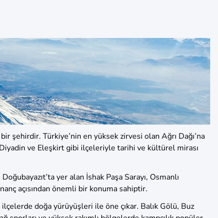
bir şehirdir. Türkiye’nin en yüksek zirvesi olan Ağrı Dağı’na
adin ve Eleşkirt gibi ilçeleriyle tarihi ve kültürel mirası
kle Doğubayazıt’ta yer alan İshak Paşa Sarayı, Osmanlı
inanç açısından önemli bir konuma sahiptir.
 ilçelerde doğa yürüyüşleri ile öne çıkar. Balık Gölü, Buz
dağ sporları ve yüksek rakımlı bölgelerde kampçılık popüler