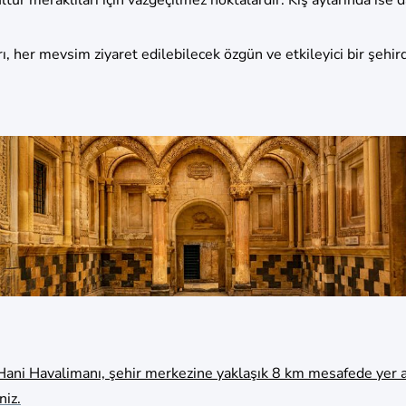
ı, her mevsim ziyaret edilebilecek özgün ve etkileyici bir şehird
ani Havalimanı, şehir merkezine yaklaşık 8 km mesafede yer a
niz.