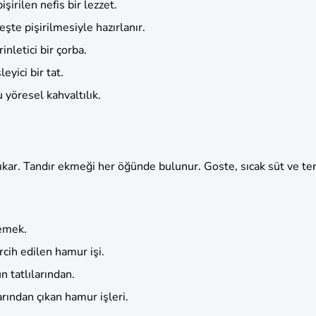
irilen nefis bir lezzet.
şte pişirilmesiyle hazırlanır.
nletici bir çorba.
eyici bir tat.
yöresel kahvaltılık.
ıkar. Tandır ekmeği her öğünde bulunur. Goste, sıcak süt ve tere
yemek.
cih edilen hamur işi.
 tatlılarından.
arından çıkan hamur işleri.