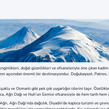
ginlikleri, doğal güzellikleri ve efsaneleriyle öne çıkan kadim 
mi açısından önemli bir destinasyondur. Doğubayazıt, Patnos, Diy
elçuklu ve Osmanlı gibi pek çok uygarlığın izlerini taşır. Özelli
rıca, Ağrı Dağı ve Nuh’un Gemisi efsanesiyle de hem tarih hem 
Ağrı, Ağrı Dağı’nda dağcılık, Diyadin’de kaplıca turizmi ve çevre
tür meraklıları için vazgeçilmez noktalardır. Kış aylarında ise 