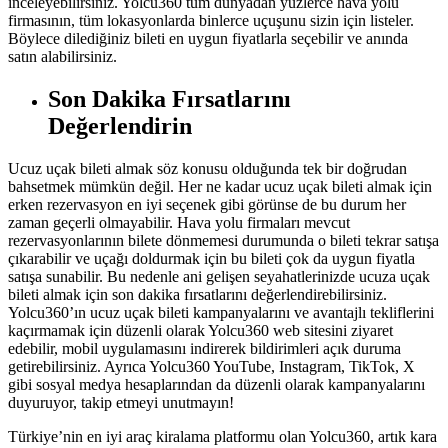
inceleyebilirsiniz. Yolcu360 tüm dünyadan yüzlerce hava yolu
firmasının, tüm lokasyonlarda binlerce uçuşunu sizin için listeler.
Böylece dilediğiniz bileti en uygun fiyatlarla seçebilir ve anında
satın alabilirsiniz.
Son Dakika Fırsatlarını
Değerlendirin
Ucuz uçak bileti almak söz konusu olduğunda tek bir doğrudan
bahsetmek mümkün değil. Her ne kadar ucuz uçak bileti almak için
erken rezervasyon en iyi seçenek gibi görünse de bu durum her
zaman geçerli olmayabilir. Hava yolu firmaları mevcut
rezervasyonlarının bilete dönmemesi durumunda o bileti tekrar satışa
çıkarabilir ve uçağı doldurmak için bu bileti çok da uygun fiyatla
satışa sunabilir. Bu nedenle ani gelişen seyahatlerinizde ucuza uçak
bileti almak için son dakika fırsatlarını değerlendirebilirsiniz.
Yolcu360’ın ucuz uçak bileti kampanyalarını ve avantajlı tekliflerini
kaçırmamak için düzenli olarak Yolcu360 web sitesini ziyaret
edebilir, mobil uygulamasını indirerek bildirimleri açık duruma
getirebilirsiniz. Ayrıca Yolcu360 YouTube, Instagram, TikTok, X
gibi sosyal medya hesaplarından da düzenli olarak kampanyalarını
duyuruyor, takip etmeyi unutmayın!
Türkiye’nin en iyi araç kiralama platformu olan Yolcu360, artık kara