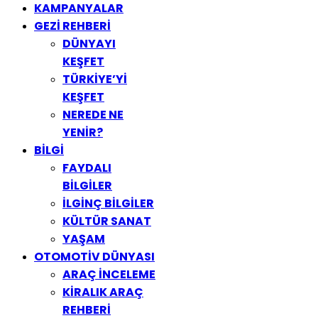
KAMPANYALAR
GEZİ REHBERİ
DÜNYAYI
KEŞFET
TÜRKİYE’Yİ
KEŞFET
NEREDE NE
YENİR?
BİLGİ
FAYDALI
BİLGİLER
İLGİNÇ BİLGİLER
KÜLTÜR SANAT
YAŞAM
OTOMOTİV DÜNYASI
ARAÇ İNCELEME
KİRALIK ARAÇ
REHBERİ