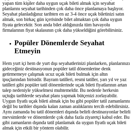
yapan tüm kişiler daha uygun uçak bileti almak için seyahat
planlarını seyahat tarihinden çok daha önce planlamaya başlıyor.
Seyahat planladığınız tarihten en az 3-4 önce uçak biletinizi satın
almak, son birkaç gün içerisinde bilet almaktan çok daha uygun
fiyata gelecektir. Son anda bilet aldığınızda tüm havayolu
firmalarının fiyat skalasının çok daha yükseldiğini görebilirsiniz.
Popüler Dönemlerde Seyahat
Etmeyin
Hem yurt içi hem de yurt dışı seyahatlerinizi planlarken, planlarınızı
gideceğiniz destinasyonun popüler tatil dönemlerine denk
getirmemeye çalışmak ucuz uçak bileti bulmak için altın
ipuçlarından birisidir. Bayram tatilleri, resmi tatiller, yarı yıl ve yaz
tatilleri gibi popüler tatil dönemlerinde uçak bileti fiyatlarının artan
talep nedeniyle yükselmesi muhtemeldir. Bu nedenle herkesin
uçtuğu tarihlerde seyahat planı yapmak bütçenizi zorlayabilir.
Uygun fiyatlı uçak bileti almak için bu gibi popüler tatil zamanlarını
değil bu tarihler dışında kalan zaman aralıklarını tercih edebilirsiniz.
Aynı zamanda bu tatil dönemleri dışında belirli destinasyonlar belirli
mevsimlerde ve dönemlerde çok daha fazla ziyaretçi kabul eder. Bu
gibi zamanların dışında tatil planlamak da uygun fiyatlı uçak bileti
almak için etkili bir yöntem olabilir.