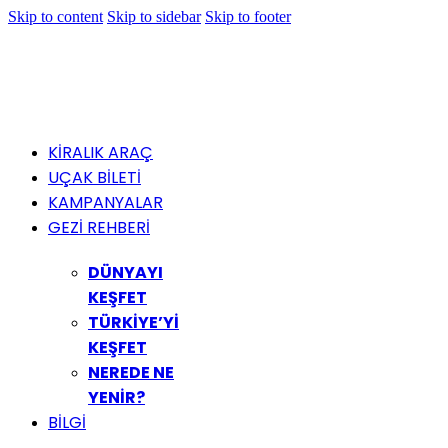
Skip to content
Skip to sidebar
Skip to footer
KİRALIK ARAÇ
UÇAK BİLETİ
KAMPANYALAR
GEZİ REHBERİ
DÜNYAYI
KEŞFET
TÜRKİYE’Yİ
KEŞFET
NEREDE NE
YENİR?
BİLGİ