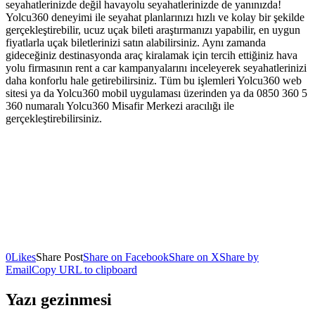
seyahatlerinizde değil havayolu seyahatlerinizde de yanınızda!
Yolcu360 deneyimi ile seyahat planlarınızı hızlı ve kolay bir şekilde
gerçekleştirebilir, ucuz uçak bileti araştırmanızı yapabilir, en uygun
fiyatlarla uçak biletlerinizi satın alabilirsiniz. Aynı zamanda
gideceğiniz destinasyonda araç kiralamak için tercih ettiğiniz hava
yolu firmasının rent a car kampanyalarını inceleyerek seyahatlerinizi
daha konforlu hale getirebilirsiniz. Tüm bu işlemleri Yolcu360 web
sitesi ya da Yolcu360 mobil uygulaması üzerinden ya da 0850 360 5
360 numaralı Yolcu360 Misafir Merkezi aracılığı ile
gerçekleştirebilirsiniz.
0
Likes
Share Post
Share on Facebook
Share on X
Share by
Email
Copy URL to clipboard
Yazı gezinmesi