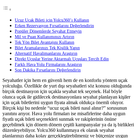
Ucuz Uçak Bileti için Yolcu360’ı Kullanın
Erken Rezervasyon Fırsatlarını Değerlendirin
Popüler Dönemlerde Seyahat Etmeyin
Mil ve Puan Kullanımınızı Artırın
Tek Yön Bilet Avantajını Kullanın
Bilet Aramalarınızı Tek Kişilik Yapın
Alternatif Havalimanlarını Araştırın
Direkt Uçuşlar Yerine Aktarmalı Uçuşları Tercih Edin
Farklı Hava Yolu Firmalarını Araştırın
Son Dakika Fırsatlarını Değerlendirin
Seyahatler için hem en güvenli hem de en konforlu yöntem uçak
yolculuğu. Özellikle de yurt dışı seyahatleri söz konusu olduğunda
birçok destinasyon için uçakla seyahat tek seçenek. Hal böyle
olunca uçak ile gidilecek destinasyonlara seyahat planlayan kişiler
için uçak biletlerini uygun fiyata almak oldukça önemli oluyor.
Birçok kişi bu nedenle “ucuz uçak bileti nasıl alınır?” sorusunun
yanıtını arıyor. Hava yolu firmaları ise misafirlerine daha uygun
fiyatlı uçak bileti seçenekleri sunmak ve rakiplerinin önüne
geçebilmek için dönem dönem çeşitli kampanyalar ya da iş birlikleri
düzenleyebiliyor. Yolcu360 kullanmaya ek olarak seyahat
planlarınızı daha kolay gerçekleştirebilmeniz ve bütçenize uygun