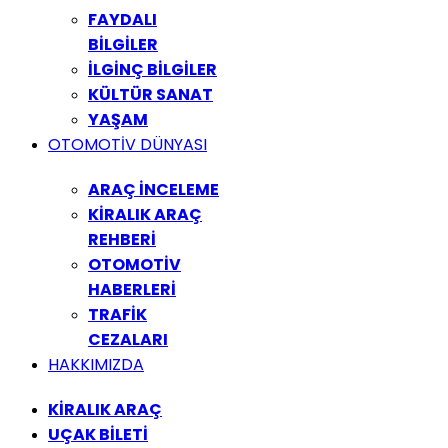
FAYDALI
BİLGİLER
İLGİNÇ BİLGİLER
KÜLTÜR SANAT
YAŞAM
OTOMOTİV DÜNYASI
ARAÇ İNCELEME
KİRALIK ARAÇ
REHBERİ
OTOMOTİV
HABERLERİ
TRAFİK
CEZALARI
HAKKIMIZDA
KİRALIK ARAÇ
UÇAK BİLETİ