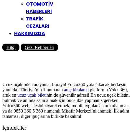
OTOMOTİV
HABERLERİ
TRAFİK
CEZALARI
HAKKIMIZDA
Bilgi
Gezi Rehberleri
Ucuz Uçak Bileti Bulmak İçin
10 Altın İpucu
Yazar
Yolcu360 Blog
03/06/2024
0
4K
14 Dk
Ucuz uçak bileti arayanlar buraya! Yolcu360 yola çıkacak herkesin
yanında! Türkiye’nin 1 numaralı
araç kiralama
platformu Yolcu360,
artık en
ucuz uçak bileti
nin de güvenilir adresi! En ucuz uçak biletini
bulmak ve anında satın almak için öncelikle yapmanız gereken
Yolcu360 web sitesini ziyaret etmek, mobil uygulamasını kullanmak
ya da 0850 360 5 360 numaralı Misafir Merkezi’ni aramak! İlk adım
tamamsa, diğer ipuçlarına birlikte bakalım!
İçindekiler