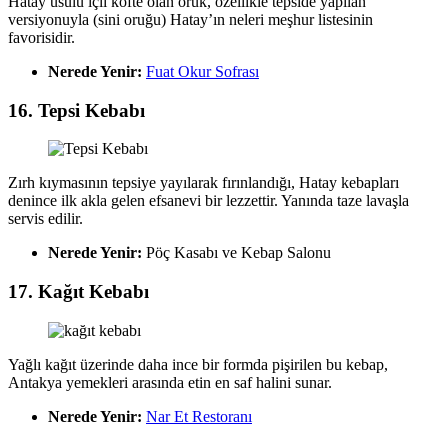
Hatay usulü içli köfte olan oruk, özellikle tepside yapılan
versiyonuyla (sini oruğu) Hatay’ın neleri meşhur listesinin
favorisidir.
Nerede Yenir:
Fuat Okur Sofrası
16. Tepsi Kebabı
Zırh kıymasının tepsiye yayılarak fırınlandığı, Hatay kebapları
denince ilk akla gelen efsanevi bir lezzettir. Yanında taze lavaşla
servis edilir.
Nerede Yenir:
Pöç Kasabı ve Kebap Salonu
17. Kağıt Kebabı
Yağlı kağıt üzerinde daha ince bir formda pişirilen bu kebap,
Antakya yemekleri arasında etin en saf halini sunar.
Nerede Yenir:
Nar Et Restoranı