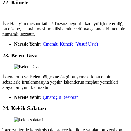
22. Künefe
İşte Hatay’ın meşhur tatlısı! Tuzsuz peynirin kadayıf içinde eridiği
bu efsane, hatayin meshur tatlisi denince dünya çapında bilinen bir
numaralı lezzettir.
Nerede Yenir:
Çınaraltı Künefe (Yusuf Usta)
23. Belen Tava
İskenderun ve Belen bölgesine özgü bu yemek, kuzu etinin
sebzelerle fırınlanmasıyla yapılır. İskenderun meşhur yemekleri
arayanlar için ilk duraktır.
Nerede Yenir:
Çınaroğlu Restoran
24. Kekik Salatası
Taze zahter ile karıştırılsa da sadece kekik ile yapılan bu versiyon,