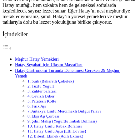
Hatay mutfağı, hem sokakta hem de geleneksel sofralarda
keşfedilecek sayısız lezzet sunar. Eğer Hatay’ın nesi meşhur diye
merak ediyorsanız, şimdi Hatay’ın yöresel yemekleri ve meşhur
tatlılarıyla dolu bu lezzet yolculuğuna birlikte çıkıyoruz.
İçindekiler
Meşhur Hatay Yemekleri
Hatay Seyahati için Ulaşım Masrafları
Hatay Gastronomi Turunda Denenmesi Gereken 29 Meşhur
Yemek
1. Sürk (Baharatlı Çökelek)
2. Tuzlu Yoğurt
3. Zahter Salatası
4. Cevizli Biber
5. Patatesli Köfte
6. Firik Aşı
7. Antakya Usulü Mercimekli Bulgur Pilavı
8. Ekşi Aşı Çorbası
9. Şıhıl Mahşi (Yoğurtlu Kabak Dolması)
10. Hatay Usulü Kabak Boranisi
11. Hatay Usulü Aşür (Etli Dövme)
12. Biberli Ekmek (Acılı Ekmek)