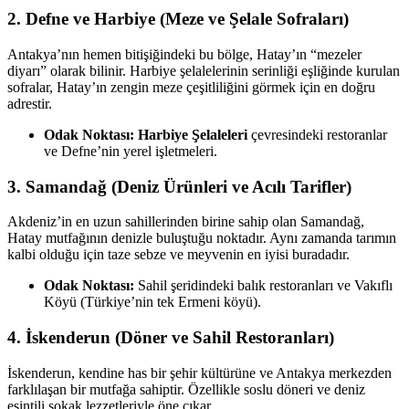
2. Defne ve Harbiye (Meze ve Şelale Sofraları)
Antakya’nın hemen bitişiğindeki bu bölge, Hatay’ın “mezeler
diyarı” olarak bilinir. Harbiye şelalelerinin serinliği eşliğinde kurulan
sofralar, Hatay’ın zengin meze çeşitliliğini görmek için en doğru
adrestir.
Odak Noktası:
Harbiye Şelaleleri
çevresindeki restoranlar
ve Defne’nin yerel işletmeleri.
3. Samandağ (Deniz Ürünleri ve Acılı Tarifler)
Akdeniz’in en uzun sahillerinden birine sahip olan Samandağ,
Hatay mutfağının denizle buluştuğu noktadır. Aynı zamanda tarımın
kalbi olduğu için taze sebze ve meyvenin en iyisi buradadır.
Odak Noktası:
Sahil şeridindeki balık restoranları ve Vakıflı
Köyü (Türkiye’nin tek Ermeni köyü).
4. İskenderun (Döner ve Sahil Restoranları)
İskenderun, kendine has bir şehir kültürüne ve Antakya merkezden
farklılaşan bir mutfağa sahiptir. Özellikle soslu döneri ve deniz
esintili sokak lezzetleriyle öne çıkar.