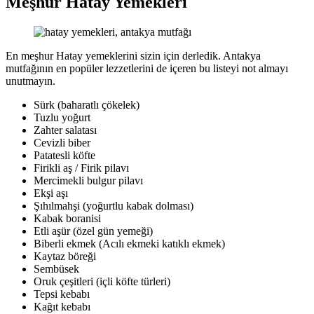
Meşhur Hatay Yemekleri
En meşhur Hatay yemeklerini sizin için derledik. Antakya
mutfağının en popüler lezzetlerini de içeren bu listeyi not almayı
unutmayın.
Sürk (baharatlı çökelek)
Tuzlu yoğurt
Zahter salatası
Cevizli biber
Patatesli köfte
Firikli aş / Firik pilavı
Mercimekli bulgur pilavı
Ekşi aşı
Şıhılmahşi (yoğurtlu kabak dolması)
Kabak boranisi
Etli aşür (özel gün yemeği)
Biberli ekmek (Acılı ekmeki katıklı ekmek)
Kaytaz böreği
Sembüsek
Oruk çeşitleri (içli köfte türleri)
Tepsi kebabı
Kağıt kebabı