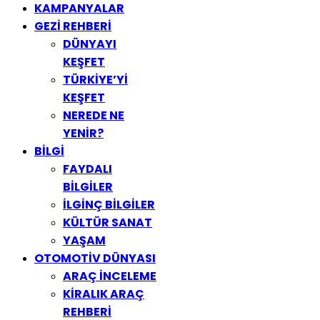
KAMPANYALAR
GEZİ REHBERİ
DÜNYAYI
KEŞFET
TÜRKİYE’Yİ
KEŞFET
NEREDE NE
YENİR?
BİLGİ
FAYDALI
BİLGİLER
İLGİNÇ BİLGİLER
KÜLTÜR SANAT
YAŞAM
OTOMOTİV DÜNYASI
ARAÇ İNCELEME
KİRALIK ARAÇ
REHBERİ