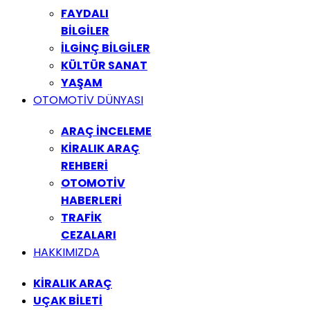
FAYDALI
BİLGİLER
İLGİNÇ BİLGİLER
KÜLTÜR SANAT
YAŞAM
OTOMOTİV DÜNYASI
ARAÇ İNCELEME
KİRALIK ARAÇ
REHBERİ
OTOMOTİV
HABERLERİ
TRAFİK
CEZALARI
HAKKIMIZDA
KİRALIK ARAÇ
UÇAK BİLETİ