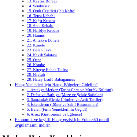
13. Kaytaz Böreği
14. Sembüsek
15. Oruk Çeşitleri (İçli Köfte)
16. Tepsi Kebabı
17. Kağıt Kebabı
18. Arap Kebabı
19. Harbiye Kebabı
20. Humus
21. Antakya Döneri
22. Künefe
23. Belen Tava
24. Kekik Salatası
25. Öcce
26. Kömbe
27. Kireçte Kabak Tatlısı
28. Haytalı
29. Hatay Usulü Babagannuş
Hatay Yemekleri için Hangi Bölgelere Gidelim?
1. Antakya Merkez (Tarihi Çarşı ve Mutfak Kültürü)
2. Defne ve Harbiye (Meze ve Şelale Sofraları)
3. Samandağ (Deniz Ürünleri ve Acılı Tarifler)
4. İskenderun (Döner ve Sahil Restoranları)
5. Belen (Fırın Yemeklerinin Geçidi)
6. Arsuz (Gastronomi ve Eğlence)
Ekonomik ve keyifli Hatay gezisi için Yolcu360 mobil
uygulamasını indirin: