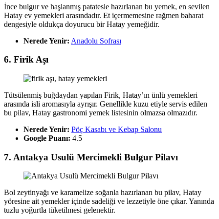
İnce bulgur ve haşlanmış patatesle hazırlanan bu yemek, en sevilen
Hatay ev yemekleri arasındadır. Et içermemesine rağmen baharat
dengesiyle oldukça doyurucu bir Hatay yemeğidir.
Nerede Yenir:
Anadolu Sofrası
6. Firik Aşı
Tütsülenmiş buğdaydan yapılan Firik, Hatay’ın ünlü yemekleri
arasında isli aromasıyla ayrışır. Genellikle kuzu etiyle servis edilen
bu pilav, Hatay gastronomi yemek listesinin olmazsa olmazıdır.
Nerede Yenir:
Pöç Kasabı ve Kebap Salonu
Google Puanı:
4.5
7. Antakya Usulü Mercimekli Bulgur Pilavı
Bol zeytinyağı ve karamelize soğanla hazırlanan bu pilav, Hatay
yöresine ait yemekler içinde sadeliği ve lezzetiyle öne çıkar. Yanında
tuzlu yoğurtla tüketilmesi gelenektir.