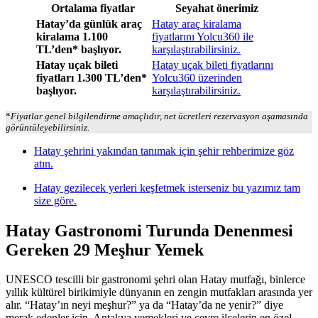
Ortalama fiyatlar
Seyahat önerimiz
Hatay’da günlük araç
Hatay araç kiralama
kiralama 1.100
fiyatlarını Yolcu360 ile
TL’den* başlıyor.
karşılaştırabilirsiniz.
Hatay uçak bileti
Hatay uçak bileti fiyatlarını
fiyatları 1.300 TL’den*
Yolcu360 üzerinden
başlıyor.
karşılaştırabilirsiniz.
*
Fiyatlar genel bilgilendirme amaçlıdır, net ücretleri rezervasyon aşamasında
görüntüleyebilirsiniz.
Hatay şehrini yakından tanımak için şehir rehberimize göz
atın.
Hatay gezilecek yerleri keşfetmek isterseniz bu yazımız tam
size göre.
Hatay Gastronomi Turunda Denenmesi
Gereken 29 Meşhur Yemek
UNESCO tescilli bir gastronomi şehri olan Hatay mutfağı, binlerce
yıllık kültürel birikimiyle dünyanın en zengin mutfakları arasında yer
alır. “Hatay’ın neyi meşhur?” ya da “Hatay’da ne yenir?” diye
merak edenler için, Antakya yemekleri ve çevre ilçelerin en özel