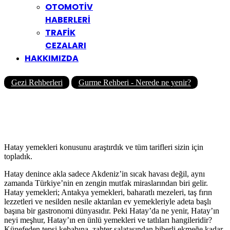
OTOMOTİV
HABERLERİ
TRAFİK
CEZALARI
HAKKIMIZDA
Gezi Rehberleri
Gurme Rehberi - Nerede ne yenir?
Hatay’da Ne Yenir, Nerede
Yenir?
Yazar
Yolcu360 Blog
09/02/2026
0
2K
16 Dk
Hatay yemekleri konusunu araştırdık ve tüm tarifleri sizin için
topladık.
Hatay denince akla sadece Akdeniz’in sıcak havası değil, aynı
zamanda Türkiye’nin en zengin mutfak miraslarından biri gelir.
Hatay yemekleri; Antakya yemekleri, baharatlı mezeleri, taş fırın
lezzetleri ve nesilden nesile aktarılan ev yemekleriyle adeta başlı
başına bir gastronomi dünyasıdır. Peki Hatay’da ne yenir, Hatay’ın
neyi meşhur, Hatay’ın en ünlü yemekleri ve tatlıları hangileridir?
Künefeden tepsi kebabına, zahter salatasından biberli ekmeğe kadar