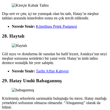
Dışı sert ve çıtır, içi ise yumuşak olan bu tatlı, Hatay’ın meşhur
tatlıları arasında künefeden sonra en çok tercih edilendir.
Nerede Yenir:
Köprübaşı Petek Pastanesi
28. Haytalı
Gül suyu ve dondurma ile sunulan bu hafif lezzet, Antakya’nın neyi
meşhur sorusuna serinletici bir yanıt verir. Hatay’ın ünlü tatlısı
denince nostaljik bir yere sahiptir.
Nerede Yenir:
Tarihi Affan Kahvesi
29. Hatay Usulü Babagannuş
Közlenmiş sebzelerin sarımsakla buluştuğu bu meze, Hatay mutfağı
yemekleri sofrasının olmazsa olmazıdır. “Abugannuş” olarak da
bilinir.