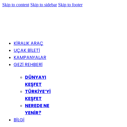
Skip to content
Skip to sidebar
Skip to footer
KİRALIK ARAÇ
UÇAK BİLETİ
KAMPANYALAR
GEZİ REHBERİ
DÜNYAYI
KEŞFET
TÜRKİYE’Yİ
KEŞFET
NEREDE NE
YENİR?
BİLGİ