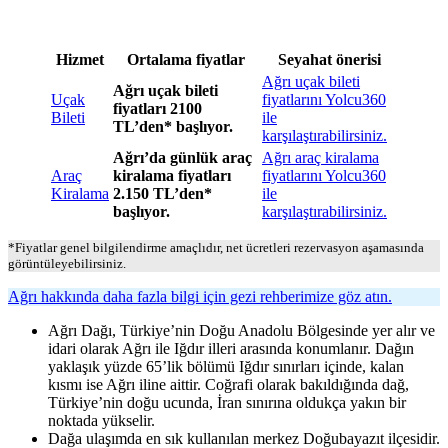
Hizmet
Ortalama fiyatlar
Seyahat önerisi
Ağrı uçak bileti
Ağrı uçak bileti
Uçak
fiyatlarını Yolcu360
fiyatları 2100
Bileti
ile
TL’den* başlıyor.
karşılaştırabilirsiniz.
Ağrı’da günlük araç
Ağrı araç kiralama
Araç
kiralama fiyatları
fiyatlarını Yolcu360
Kiralama
2.150 TL’den*
ile
başlıyor.
karşılaştırabilirsiniz.
*Fiyatlar genel bilgilendirme amaçlıdır, net ücretleri rezervasyon aşamasında
görüntüleyebilirsiniz.
Ağrı hakkında daha fazla bilgi için gezi rehberimize göz atın.
Ağrı Dağı, Türkiye’nin Doğu Anadolu Bölgesinde yer alır ve
idari olarak Ağrı ile Iğdır illeri arasında konumlanır. Dağın
yaklaşık yüzde 65’lik bölümü Iğdır sınırları içinde, kalan
kısmı ise Ağrı iline aittir. Coğrafi olarak bakıldığında dağ,
Türkiye’nin doğu ucunda, İran sınırına oldukça yakın bir
noktada yükselir.
Dağa ulaşımda en sık kullanılan merkez Doğubayazıt ilçesidir.