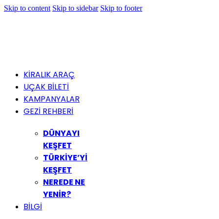
Skip to content
Skip to sidebar
Skip to footer
KİRALIK ARAÇ
UÇAK BİLETİ
KAMPANYALAR
GEZİ REHBERİ
DÜNYAYI
KEŞFET
TÜRKİYE’Yİ
KEŞFET
NEREDE NE
YENİR?
BİLGİ