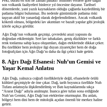
Peki, burası en son ne zaman patladı? Bilimsel verilere göre dağın
son volkanik faaliyetleri binlerce yıl öncesine dayanır. Tarihsel
dönemlerde, yani yazılı kaynakların olduğu çağlarda kaydedilmiş bir
patlama bilgisi bulunmaz. Bu nedenle günümüzde patlama riski
taşıyan aktif bir yanardağ olarak değerlendirilmez. Ancak volkanik
kökenli olması, bölgedeki lav akıntıları ve bazalt yapılar gibi jeolojik
izlerle açıkça görülür.
Ağrı Dağı’nın volkanik geçmişi, çevredeki arazi yapısını da
doğrudan etkilemiştir. Sert lav tabakaları, geniş düzlükler ve farklı
renk tonlarına sahip kaya oluşumları, dağın eteklerinde dikkat çeker.
Bu özellikler hem jeolojiye ilgi duyan ziyaretçiler hem de doğa
fotoğrafçıları için Ağrı Dağı’nı daha da ilgi çekici hale getirir.
8. Ağrı Dağı Efsanesi: Nuh’un Gemisi ve
Yaşar Kemal Anlatısı
Ağrı Dağı, yalnızca coğrafi özellikleriyle değil, efsanelerle örülü
kültürel geçmişiyle de öne çıkar. Dağ, tarih boyunca özellikle Nuh
Tufanı anlatısıyla ilişkilendirilmiş ve Batı kaynaklarında sıkça
“Ararat Dağı” adıyla anılmıştır. İnanca göre tufan sona erdiğinde
Nuh’un Gemisi, Ağrı Dağı’nın eteklerine oturmuştur. Bu anlatı,
bölgeyi hem dini hem de mitolojik açıdan önemli bir merkez haline
getirir.