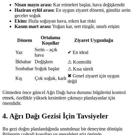
Nisan mayıs arası:
Kar erimeleri başlar, hava değişkendir
Haziran eylül arası:
En uygun ziyaret dönemi, gündüz serin
geceler soğuk
Ekim:
Hızla soğuyan hava, erken kar riski
Kasım mart arası:
Yoğun kar, sert rüzgâr, sınırlı erişim
Ortalama
Dönem
Ziyaret Uygunluğu
Koşullar
Serin – açık
Yaz
✔ En ideal
hava
İlkbahar
Değişken
⚠ Kontrollü
Sonbahar
Soğuk başlar
⚠ Kısa süreli
✖ Genel ziyaret için uygun
Kış
Çok soğuk, karlı
değil
Gitmeden önce güncel Ağrı Dağı hava durumu bilgilerini kontrol
etmek, özellikle yüksek kesimlere çıkmayı planlayanlar için
önemlidir.
4. Ağrı Dağı Gezisi İçin Tavsiyeler
Bu gezi doğru planlandığında unutulmaz bir deneyime dönüşür.
Bölgenin coğrafi koşulları ve mesafeleri göz önünde