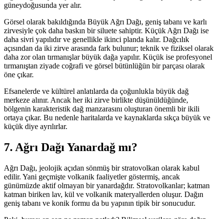
güneydoğusunda yer alır.
Görsel olarak bakıldığında Büyük Ağrı Dağı, geniş tabanı ve karlı
zirvesiyle çok daha baskın bir siluete sahiptir. Küçük Ağrı Dağı ise
daha sivri yapılıdır ve genellikle ikinci planda kalır. Dağcılık
açısından da iki zirve arasında fark bulunur; teknik ve fiziksel olarak
daha zor olan tırmanışlar büyük dağa yapılır. Küçük ise profesyonel
tırmanıştan ziyade coğrafi ve görsel bütünlüğün bir parçası olarak
öne çıkar.
Efsanelerde ve kültürel anlatılarda da çoğunlukla büyük dağ
merkeze alınır. Ancak her iki zirve birlikte düşünüldüğünde,
bölgenin karakteristik dağ manzarasını oluşturan önemli bir ikili
ortaya çıkar. Bu nedenle haritalarda ve kaynaklarda sıkça büyük ve
küçük diye ayrılırlar.
7. Ağrı Dağı Yanardağ mı?
Ağrı Dağı, jeolojik açıdan sönmüş bir stratovolkan olarak kabul
edilir. Yani geçmişte volkanik faaliyetler göstermiş, ancak
günümüzde aktif olmayan bir yanardağdır. Stratovolkanlar; katman
katman biriken lav, kül ve volkanik materyallerden oluşur. Dağın
geniş tabanı ve konik formu da bu yapının tipik bir sonucudur.