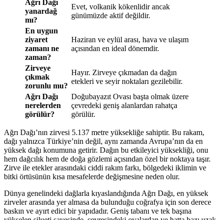
Ağrı Dağı
Evet, volkanik kökenlidir ancak
yanardağ
günümüzde aktif değildir.
mı?
En uygun
ziyaret
Haziran ve eylül arası, hava ve ulaşım
zamanı ne
açısından en ideal dönemdir.
zaman?
Zirveye
Hayır. Zirveye çıkmadan da dağın
çıkmak
etekleri ve seyir noktaları gezilebilir.
zorunlu mu?
Ağrı Dağı
Doğubayazıt Ovası başta olmak üzere
nerelerden
çevredeki geniş alanlardan rahatça
görülür?
görülür.
Ağrı Dağı’nın zirvesi 5.137 metre yüksekliğe sahiptir. Bu rakam,
dağı yalnızca Türkiye’nin değil, aynı zamanda Avrupa’nın da en
yüksek dağı konumuna getirir. Dağın bu etkileyici yüksekliği, onu
hem dağcılık hem de doğa gözlemi açısından özel bir noktaya taşır.
Zirve ile etekler arasındaki ciddi rakım farkı, bölgedeki iklimin ve
bitki örtüsünün kısa mesafelerde değişmesine neden olur.
Dünya genelindeki dağlarla kıyaslandığında Ağrı Dağı, en yüksek
zirveler arasında yer almasa da bulunduğu coğrafya için son derece
baskın ve ayırt edici bir yapıdadır. Geniş tabanı ve tek başına
yükselen silueti sayesinde, çevresindeki ovalardan ve hatta bazı uzak