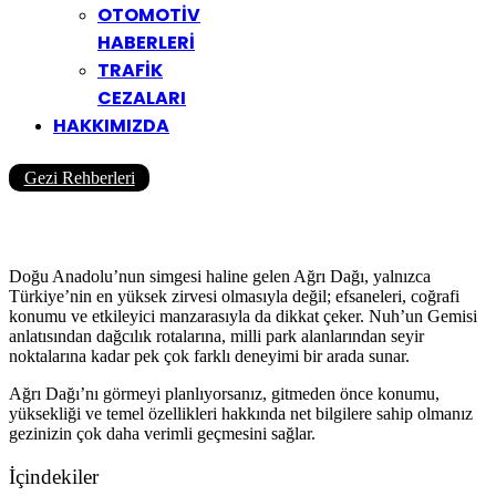
OTOMOTİV
HABERLERİ
TRAFİK
CEZALARI
HAKKIMIZDA
Gezi Rehberleri
8 Maddede Ağrı Dağı Gezisi
Yazar
Yolcu360 Blog
26/12/2025
0
3K
18 Dk
Doğu Anadolu’nun simgesi haline gelen Ağrı Dağı, yalnızca
Türkiye’nin en yüksek zirvesi olmasıyla değil; efsaneleri, coğrafi
konumu ve etkileyici manzarasıyla da dikkat çeker. Nuh’un Gemisi
anlatısından dağcılık rotalarına, milli park alanlarından seyir
noktalarına kadar pek çok farklı deneyimi bir arada sunar.
Ağrı Dağı’nı görmeyi planlıyorsanız, gitmeden önce konumu,
yüksekliği ve temel özellikleri hakkında net bilgilere sahip olmanız
gezinizin çok daha verimli geçmesini sağlar.
İçindekiler