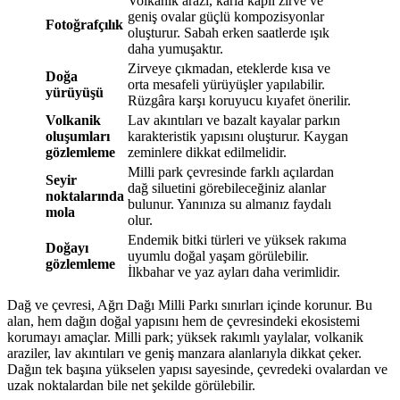
Volkanik arazi, karla kaplı zirve ve
geniş ovalar güçlü kompozisyonlar
Fotoğrafçılık
oluşturur. Sabah erken saatlerde ışık
daha yumuşaktır.
Zirveye çıkmadan, eteklerde kısa ve
Doğa
orta mesafeli yürüyüşler yapılabilir.
yürüyüşü
Rüzgâra karşı koruyucu kıyafet önerilir.
Volkanik
Lav akıntıları ve bazalt kayalar parkın
oluşumları
karakteristik yapısını oluşturur. Kaygan
gözlemleme
zeminlere dikkat edilmelidir.
Milli park çevresinde farklı açılardan
Seyir
dağ siluetini görebileceğiniz alanlar
noktalarında
bulunur. Yanınıza su almanız faydalı
mola
olur.
Endemik bitki türleri ve yüksek rakıma
Doğayı
uyumlu doğal yaşam görülebilir.
gözlemleme
İlkbahar ve yaz ayları daha verimlidir.
Dağ ve çevresi, Ağrı Dağı Milli Parkı sınırları içinde korunur. Bu
alan, hem dağın doğal yapısını hem de çevresindeki ekosistemi
korumayı amaçlar. Milli park; yüksek rakımlı yaylalar, volkanik
araziler, lav akıntıları ve geniş manzara alanlarıyla dikkat çeker.
Dağın tek başına yükselen yapısı sayesinde, çevredeki ovalardan ve
uzak noktalardan bile net şekilde görülebilir.