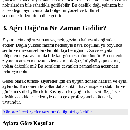
noktalardan bile rahatlıkla görülebilir. Bu özellik, dağı yalnızca bir
zirve değil, aynı zamanda bölgenin görsel ve kültürel
sembollerinden biri haline getirir.
3. Ağrı Dağı’na Ne Zaman Gidilir?
Ziyaret için doğru zamanı seçmek, gezinin kalitesini doğrudan
etkiler. Dağın yüksek rakımı nedeniyle hava koşulları yıl boyunca
serttir ve mevsimsel farklar oldukça belirgindir. Zirveye yakın
bölgelerde yaz aylarında bile kar görmek mümkündür. Bu nedenle
ziyaretin amacı manzara izlemek mi, doğa yürüyüşü yapmak mı,
yoksa dağcılık mı? Bu soruların cevapları zamanlama açısından
belirleyici olur.
Genel olarak turistik ziyaretler için en uygun dönem haziran ve eylül
aylarıdır. Bu dönemde yollar daha açıktır, hava nispeten stabildir ve
görüş mesafesi yüksektir. Kış ayları ise yoğun kar, sert rüzgâr ve
düşük sıcaklıklar nedeniyle daha çok profesyonel dağcılar için
uygundur.
Ağrı gezilecek yerler yazımız da ilginizi çekebilir.
Aylara Göre Koşullar