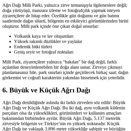
Ağrı Dağı Milli Parkı, yalnızca zirve tırmanışıyla ilgilenenlere değil;
doğa yürüyüşü, manzara izleme ve fotoğrafçılık yapmak isteyen
ziyaretçilere de hitap eder. Özellikle gün doğumu ve gün batımı
saatlerinde dağın silueti, bölgenin en etkileyici görüntülerinden birini
oluşturur. Milli park içinde öne çıkan doğal unsurlar:
Volkanik kaya ve lav oluşumları
Yüksek rakımlı düzlükler ve yaylalar
Endemik bitki türleri
Geniş seyir ve fotoğraf noktaları
Milli Park, ziyaretçilere yalnızca “bakılan” bir dağ değil, farklı
açılardan deneyimlenebilen bir doğa alanı sunar. Zirveye çıkmayı
planlamasanız bile, park sınırları içinde geçirilecek birkaç saat; dağın
görkemini ve coğrafi karakterini yakından hissetmek için yeterlidir.
6. Büyük ve Küçük Ağrı Dağı
Ağrı Dağı denildiğinde aslında iki farklı zirveden söz edilir: Büyük
Ağrı Dağı ve Küçük Ağrı Dağı. Bu iki dağ, aynı volkanik kütlenin
parçaları olsa da yükseklikleri, görünümleri ve kullanım amaçları
bakımından birbirinden ayrılır. Büyük Ağrı Dağı, 5.137 metrelik
zirvesiyle bölgenin ve Türkiye’nin en yüksek noktasıdır. Küçük
Ağrı Dağı ise yaklaşık 3.896 metre yüksekliğe sahiptir ve büyüğün