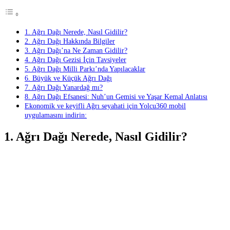
1. Ağrı Dağı Nerede, Nasıl Gidilir?
2. Ağrı Dağı Hakkında Bilgiler
3. Ağrı Dağı’na Ne Zaman Gidilir?
4. Ağrı Dağı Gezisi İçin Tavsiyeler
5. Ağrı Dağı Milli Parkı’nda Yapılacaklar
6. Büyük ve Küçük Ağrı Dağı
7. Ağrı Dağı Yanardağ mı?
8. Ağrı Dağı Efsanesi: Nuh’un Gemisi ve Yaşar Kemal Anlatısı
Ekonomik ve keyifli Ağrı seyahati için Yolcu360 mobil
uygulamasını indirin:
1. Ağrı Dağı Nerede, Nasıl Gidilir?