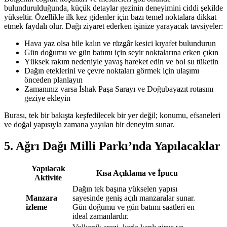
bulundurulduğunda, küçük detaylar gezinin deneyimini ciddi şekilde
yükseltir. Özellikle ilk kez gidenler için bazı temel noktalara dikkat
etmek faydalı olur. Dağı ziyaret ederken işinize yarayacak tavsiyeler:
Hava yaz olsa bile kalın ve rüzgâr kesici kıyafet bulundurun
Gün doğumu ve gün batımı için seyir noktalarına erken çıkın
Yüksek rakım nedeniyle yavaş hareket edin ve bol su tüketin
Dağın eteklerini ve çevre noktaları görmek için ulaşımı
önceden planlayın
Zamanınız varsa İshak Paşa Sarayı ve Doğubayazıt rotasını
geziye ekleyin
Burası, tek bir bakışta keşfedilecek bir yer değil; konumu, efsaneleri
ve doğal yapısıyla zamana yayılan bir deneyim sunar.
5. Ağrı Dağı Milli Parkı’nda Yapılacaklar
Yapılacak
Kısa Açıklama ve İpucu
Aktivite
Dağın tek başına yükselen yapısı
Manzara
sayesinde geniş açılı manzaralar sunar.
izleme
Gün doğumu ve gün batımı saatleri en
ideal zamanlardır.