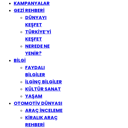
KAMPANYALAR
GEZİ REHBERİ
DÜNYAYI
KEŞFET
TÜRKİYE’Yİ
KEŞFET
NEREDE NE
YENİR?
BİLGİ
FAYDALI
BİLGİLER
İLGİNÇ BİLGİLER
KÜLTÜR SANAT
YAŞAM
OTOMOTİV DÜNYASI
ARAÇ İNCELEME
KİRALIK ARAÇ
REHBERİ