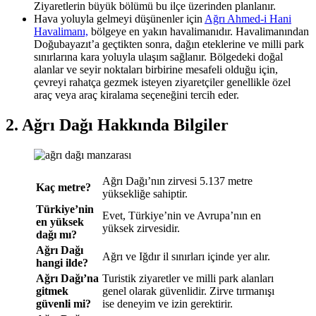
Ziyaretlerin büyük bölümü bu ilçe üzerinden planlanır.
Hava yoluyla gelmeyi düşünenler için
Ağrı Ahmed-i Hani
Havalimanı,
bölgeye en yakın havalimanıdır. Havalimanından
Doğubayazıt’a geçtikten sonra, dağın eteklerine ve milli park
sınırlarına kara yoluyla ulaşım sağlanır. Bölgedeki doğal
alanlar ve seyir noktaları birbirine mesafeli olduğu için,
çevreyi rahatça gezmek isteyen ziyaretçiler genellikle özel
araç veya araç kiralama seçeneğini tercih eder.
2. Ağrı Dağı Hakkında Bilgiler
Ağrı Dağı’nın zirvesi 5.137 metre
Kaç metre?
yüksekliğe sahiptir.
Türkiye’nin
Evet, Türkiye’nin ve Avrupa’nın en
en yüksek
yüksek zirvesidir.
dağı mı?
Ağrı Dağı
Ağrı ve Iğdır il sınırları içinde yer alır.
hangi ilde?
Ağrı Dağı’na
Turistik ziyaretler ve milli park alanları
gitmek
genel olarak güvenlidir. Zirve tırmanışı
güvenli mi?
ise deneyim ve izin gerektirir.