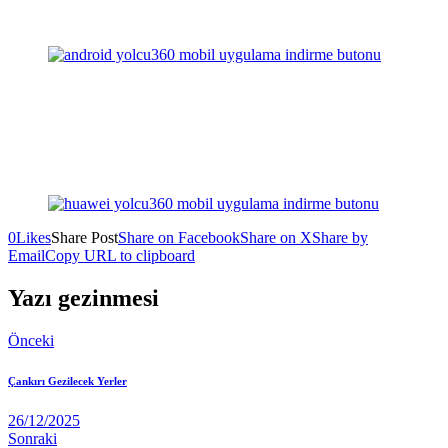
0
Likes
Share Post
Share on Facebook
Share on X
Share by
Email
Copy URL to clipboard
Yazı gezinmesi
Önceki
Çankırı Gezilecek Yerler
26/12/2025
Sonraki