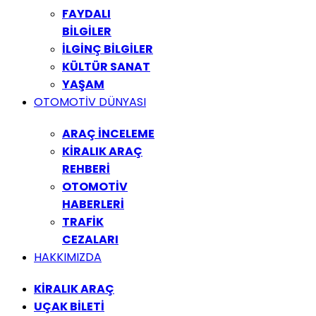
FAYDALI
BİLGİLER
İLGİNÇ BİLGİLER
KÜLTÜR SANAT
YAŞAM
OTOMOTİV DÜNYASI
ARAÇ İNCELEME
KİRALIK ARAÇ
REHBERİ
OTOMOTİV
HABERLERİ
TRAFİK
CEZALARI
HAKKIMIZDA
KİRALIK ARAÇ
UÇAK BİLETİ