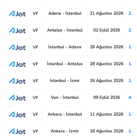
Adana - İstanbul
21 Ağustos 2026
2.1
VF
Antalya - İstanbul
02 Eylül 2026
2.1
VF
İstanbul - Adana
26 Ağustos 2026
1.8
VF
İstanbul - Antalya
28 Ağustos 2026
1.6
VF
İstanbul - İzmir
26 Ağustos 2026
1.4
VF
Van - İstanbul
09 Eylül 2026
4.6
VF
Ankara - İstanbul
11 Ağustos 2026
1.6
VF
Ankara - İzmir
18 Ağustos 2026
1.6
VF