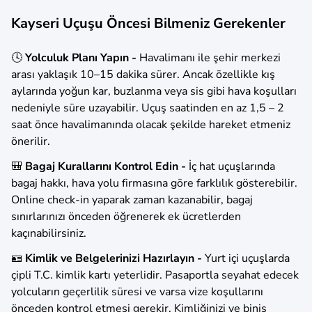
Kayseri Uçuşu Öncesi Bilmeniz Gerekenler
🕓
Yolculuk Planı Yapın -
Havalimanı ile şehir merkezi
arası yaklaşık 10–15 dakika sürer. Ancak özellikle kış
aylarında yoğun kar, buzlanma veya sis gibi hava koşulları
nedeniyle süre uzayabilir. Uçuş saatinden en az 1,5 – 2
saat önce havalimanında olacak şekilde hareket etmeniz
önerilir.
🎒
Bagaj Kurallarını Kontrol Edin -
İç hat uçuşlarında
bagaj hakkı, hava yolu firmasına göre farklılık gösterebilir.
Online check-in yaparak zaman kazanabilir, bagaj
sınırlarınızı önceden öğrenerek ek ücretlerden
kaçınabilirsiniz.
🪪
Kimlik ve Belgelerinizi Hazırlayın -
Yurt içi uçuşlarda
çipli T.C. kimlik kartı yeterlidir. Pasaportla seyahat edecek
yolcuların geçerlilik süresi ve varsa vize koşullarını
önceden kontrol etmesi gerekir. Kimliğinizi ve biniş