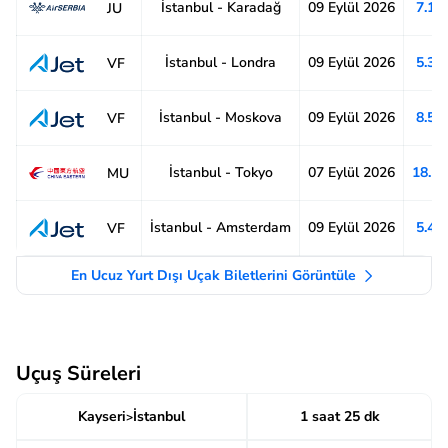
İstanbul - Karadağ
09 Eylül 2026
7.11
JU
İstanbul - Londra
09 Eylül 2026
5.36
VF
İstanbul - Moskova
09 Eylül 2026
8.51
VF
İstanbul - Tokyo
07 Eylül 2026
18.1
MU
İstanbul - Amsterdam
09 Eylül 2026
5.49
VF
En Ucuz Yurt Dışı Uçak Biletlerini Görüntüle
Uçuş Süreleri
Kayseri
İstanbul
1 saat 25 dk
>