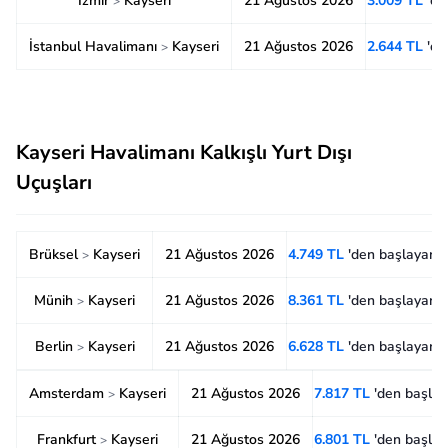
İzmir
Kayseri
21 Ağustos 2026
3.009 TL
'de
>
İstanbul Havalimanı
Kayseri
21 Ağustos 2026
2.644 TL
'de
>
Kayseri Havalimanı Kalkışlı Yurt Dışı
Uçuşları
Brüksel
Kayseri
21 Ağustos 2026
4.749 TL
'den başlayan f
>
Münih
Kayseri
21 Ağustos 2026
8.361 TL
'den başlayan f
>
Berlin
Kayseri
21 Ağustos 2026
6.628 TL
'den başlayan f
>
Amsterdam
Kayseri
21 Ağustos 2026
7.817 TL
'den başlay
>
Frankfurt
Kayseri
21 Ağustos 2026
6.801 TL
'den başlay
>