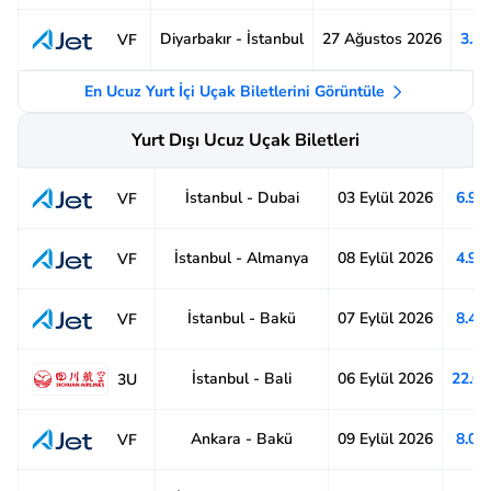
Diyarbakır - İstanbul
27 Ağustos 2026
3.3
VF
En Ucuz Yurt İçi Uçak Biletlerini Görüntüle
Yurt Dışı Ucuz Uçak Biletleri
İstanbul - Dubai
03 Eylül 2026
6.91
VF
İstanbul - Almanya
08 Eylül 2026
4.92
VF
İstanbul - Bakü
07 Eylül 2026
8.48
VF
İstanbul - Bali
06 Eylül 2026
22.0
3U
Ankara - Bakü
09 Eylül 2026
8.04
VF