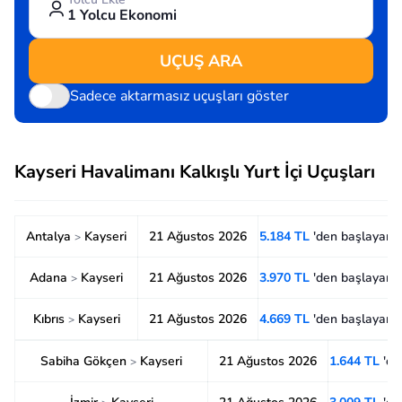
1 Yolcu Ekonomi
UÇUŞ ARA
Sadece aktarmasız uçuşları göster
Kayseri Havalimanı Kalkışlı Yurt İçi Uçuşları
Antalya
Kayseri
21 Ağustos 2026
5.184 TL
'den başlayan f
>
Adana
Kayseri
21 Ağustos 2026
3.970 TL
'den başlayan f
>
Kıbrıs
Kayseri
21 Ağustos 2026
4.669 TL
'den başlayan f
>
Sabiha Gökçen
Kayseri
21 Ağustos 2026
1.644 TL
'de
>