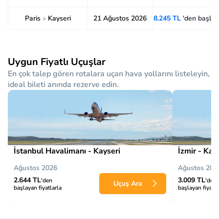
Paris
Kayseri
21 Ağustos 2026
8.245 TL
'den başlay
>
Uygun Fiyatlı Uçuşlar
En çok talep gören rotalara uçan hava yollarını listeleyin,
ideal bileti anında rezerve edin.
İstanbul Havalimanı - Kayseri
İzmir - Kay
Ağustos 2026
Ağustos 202
2.644 TL
3.009 TL
'den
'den
Uçuş Ara
başlayan fiyatlarla
başlayan fiyatla