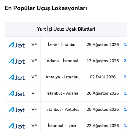
En Popüler Uçuş Lokasyonları
Yurt İçi Ucuz Uçak Biletleri
İzmir - İstanbul
25 Ağustos 2026
1.4
VF
Adana - İstanbul
17 Ağustos 2026
2.1
VF
Antalya - İstanbul
02 Eylül 2026
2.1
VF
İstanbul - Adana
26 Ağustos 2026
1.8
VF
İstanbul - Antalya
25 Ağustos 2026
1.6
VF
İstanbul - İzmir
22 Ağustos 2026
1.4
VF