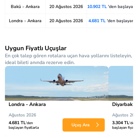
Bakü
Ankara
20 Ağustos 2026
10.902 TL
'den başlayan f
>
Londra
Ankara
20 Ağustos 2026
4.681 TL
'den başlayan f
>
Uygun Fiyatlı Uçuşlar
En çok talep gören rotalara uçan hava yollarını listeleyin,
ideal bileti anında rezerve edin.
Londra - Ankara
Diyarbakır
Ağustos 2026
Ağustos 202
4.681 TL
3.304 TL
'den
'den
Uçuş Ara
başlayan fiyatlarla
başlayan fiyatla