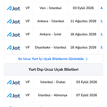
Van - İstanbul
03 Eylül 2026
4.6
VF
Ankara - İstanbul
11 Ağustos 2026
1.6
VF
Ankara - İzmir
18 Ağustos 2026
1.6
VF
Diyarbakır - İstanbul
18 Ağustos 2026
3.3
VF
En Ucuz Yurt İçi Uçak Biletlerini Görüntüle
Yurt Dışı Ucuz Uçak Biletleri
İstanbul - Dubai
03 Eylül 2026
6
VF
İstanbul - Almanya
07 Eylül 2026
5
VF