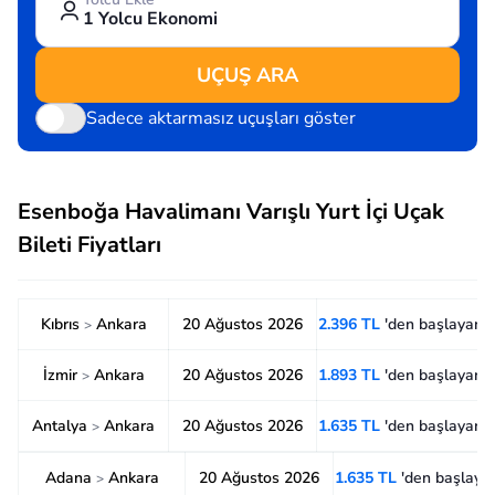
1 Yolcu Ekonomi
UÇUŞ ARA
Sadece aktarmasız uçuşları göster
Esenboğa Havalimanı Varışlı Yurt İçi Uçak
Bileti Fiyatları
Kıbrıs
Ankara
20 Ağustos 2026
2.396 TL
'den başlayan f
>
İzmir
Ankara
20 Ağustos 2026
1.893 TL
'den başlayan f
>
Antalya
Ankara
20 Ağustos 2026
1.635 TL
'den başlayan f
>
Adana
Ankara
20 Ağustos 2026
1.635 TL
'den başlayan
>