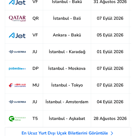
İstanbul - Bakü
31 Ağustos 2026
8
VF
İstanbul - Bali
07 Eylül 2026
2
QR
Ankara - Bakü
05 Eylül 2026
8
VF
İstanbul - Karadağ
01 Eylül 2026
8
JU
İstanbul - Moskova
07 Eylül 2026
8
DP
İstanbul - Tokyo
07 Eylül 2026
1
MU
İstanbul - Amsterdam
04 Eylül 2026
6
JU
İstanbul - Aşkabat
28 Ağustos 2026
1
T5
En Ucuz Yurt Dışı Uçak Biletlerini Görüntüle