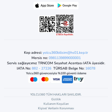
Kep adresi:
yolcu360bilisim@hs01.kep.tr
Mersis no:
0981139899000001
Servis sağlayıcımız TRNCOM Seyahat Acentası IATA üyesidir.
IATA No:
882 - 27226
TÜRSAB Belge No:
16078
Yolcu360 güvencesiyle %100 güvenli ödeme
YOLCU360 TÜM HAKLARI SAKLIDIR.
Gizlilik
Kullanım Koşulları
Kişisel Verilerin Korunması