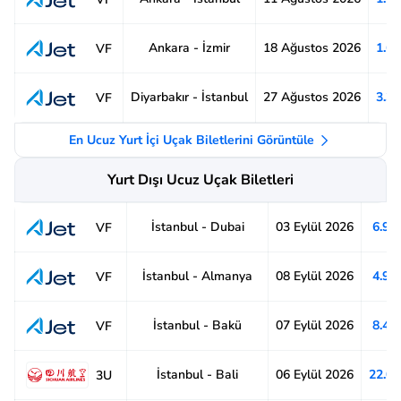
Ankara - İzmir
18 Ağustos 2026
1.6
VF
Diyarbakır - İstanbul
27 Ağustos 2026
3.3
VF
En Ucuz Yurt İçi Uçak Biletlerini Görüntüle
Yurt Dışı Ucuz Uçak Biletleri
İstanbul - Dubai
03 Eylül 2026
6.91
VF
İstanbul - Almanya
08 Eylül 2026
4.92
VF
İstanbul - Bakü
07 Eylül 2026
8.48
VF
İstanbul - Bali
06 Eylül 2026
22.0
3U