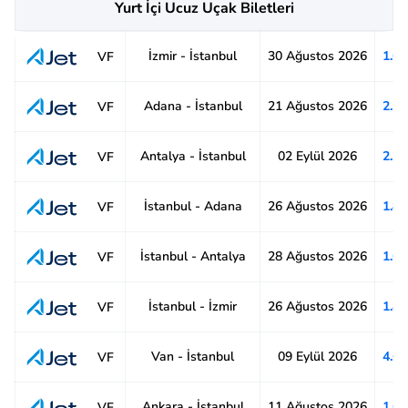
Yurt İçi Ucuz Uçak Biletleri
İzmir - İstanbul
30 Ağustos 2026
1.6
VF
Adana - İstanbul
21 Ağustos 2026
2.1
VF
Antalya - İstanbul
02 Eylül 2026
2.1
VF
İstanbul - Adana
26 Ağustos 2026
1.8
VF
İstanbul - Antalya
28 Ağustos 2026
1.6
VF
İstanbul - İzmir
26 Ağustos 2026
1.4
VF
Van - İstanbul
09 Eylül 2026
4.6
VF
Ankara - İstanbul
11 Ağustos 2026
1.6
VF