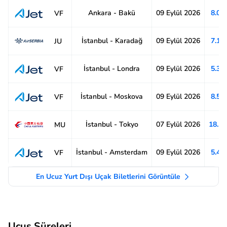
Ankara - Bakü
09 Eylül 2026
8.04
VF
İstanbul - Karadağ
09 Eylül 2026
7.11
JU
İstanbul - Londra
09 Eylül 2026
5.36
VF
İstanbul - Moskova
09 Eylül 2026
8.51
VF
İstanbul - Tokyo
07 Eylül 2026
18.1
MU
İstanbul - Amsterdam
09 Eylül 2026
5.49
VF
En Ucuz Yurt Dışı Uçak Biletlerini Görüntüle
Uçuş Süreleri