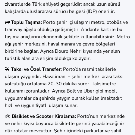
ziyaretlerde Türk ehliyeti geçerlidir; ancak uzun süreli
kalışlarda uluslararası sürücü belgesi (IDP) önerilir.
🚌
Toplu Taşıma:
Porto şehir içi ulaşımı metro, otobüs ve
tramvay ağıyla oldukça gelişmiştir. Andante kart ile bu
taşıma araçlarını ekonomik şekilde kullanabilirsiniz. Metro
ağı şehir merkezini, havalimanını ve çevre bölgeleri
birbirine bağlar. Ayrıca Douro Nehri kıyısında yer alan
turistik alanlara erişim oldukça kolaydır.
🚕
Taksi ve Özel Transfer:
Porto’da resmi taksilerle
ulaşım yaygındır. Havalimanı – şehir merkezi arası taksi
yolculuğu ortalama 20-30 dakika sürer. Taksimetre
kullanımı zorunludur. Ayrıca Bolt ve Uber gibi mobil
uygulamalar da şehirde yaygın olarak kullanılmaktadır;
hızlı ve uygun fiyatlı ulaşım sunar.
🚲
Bisiklet ve Scooter Kiralama:
Porto’nun merkezinde
ve nehir kıyısı boyunca bisikletle gezinti yapabileceğiniz
düz rotalar mevcuttur. Şehir içindeki parkurlar ve sahil