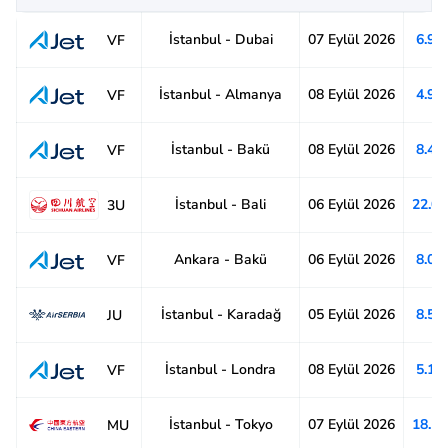
İstanbul - Dubai
07 Eylül 2026
6.91
VF
İstanbul - Almanya
08 Eylül 2026
4.92
VF
İstanbul - Bakü
08 Eylül 2026
8.47
VF
İstanbul - Bali
06 Eylül 2026
22.0
3U
Ankara - Bakü
06 Eylül 2026
8.04
VF
İstanbul - Karadağ
05 Eylül 2026
8.57
JU
İstanbul - Londra
08 Eylül 2026
5.11
VF
İstanbul - Tokyo
07 Eylül 2026
18.1
MU