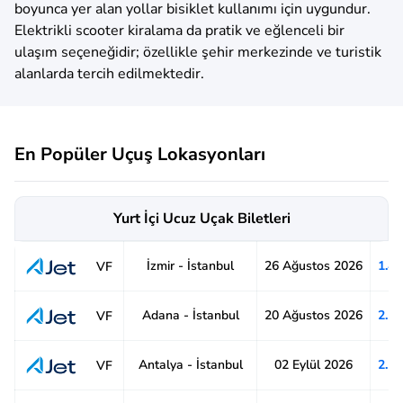
boyunca yer alan yollar bisiklet kullanımı için uygundur.
Elektrikli scooter kiralama da pratik ve eğlenceli bir
ulaşım seçeneğidir; özellikle şehir merkezinde ve turistik
alanlarda tercih edilmektedir.
En Popüler Uçuş Lokasyonları
Yurt İçi Ucuz Uçak Biletleri
İzmir - İstanbul
26 Ağustos 2026
1.4
VF
Adana - İstanbul
20 Ağustos 2026
2.1
VF
Antalya - İstanbul
02 Eylül 2026
2.1
VF