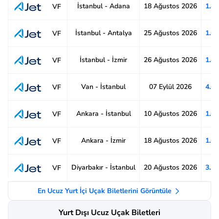
İstanbul - Adana
18 Ağustos 2026
1.8
VF
İstanbul - Antalya
25 Ağustos 2026
1.6
VF
İstanbul - İzmir
26 Ağustos 2026
1.4
VF
Van - İstanbul
07 Eylül 2026
4.6
VF
Ankara - İstanbul
10 Ağustos 2026
1.6
VF
Ankara - İzmir
18 Ağustos 2026
1.6
VF
Diyarbakır - İstanbul
20 Ağustos 2026
3.3
VF
En Ucuz Yurt İçi Uçak Biletlerini Görüntüle
Yurt Dışı Ucuz Uçak Biletleri