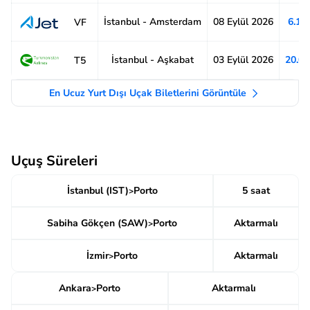
İstanbul - Amsterdam
08 Eylül 2026
6.19
VF
İstanbul - Aşkabat
03 Eylül 2026
20.0
T5
En Ucuz Yurt Dışı Uçak Biletlerini Görüntüle
Uçuş Süreleri
İstanbul (IST)
Porto
5 saat
>
Sabiha Gökçen (SAW)
Porto
Aktarmalı
>
İzmir
Porto
Aktarmalı
>
Ankara
Porto
Aktarmalı
>