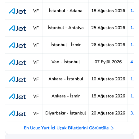
İstanbul - Adana
18 Ağustos 2026
1.8
VF
İstanbul - Antalya
25 Ağustos 2026
1.6
VF
İstanbul - İzmir
26 Ağustos 2026
1.4
VF
Van - İstanbul
07 Eylül 2026
4.6
VF
Ankara - İstanbul
10 Ağustos 2026
1.6
VF
Ankara - İzmir
18 Ağustos 2026
1.6
VF
Diyarbakır - İstanbul
20 Ağustos 2026
3.3
VF
En Ucuz Yurt İçi Uçak Biletlerini Görüntüle