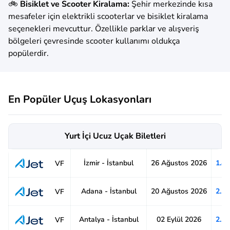
🚲
Bisiklet ve Scooter Kiralama:
Şehir merkezinde kısa
mesafeler için elektrikli scooterlar ve bisiklet kiralama
seçenekleri mevcuttur. Özellikle parklar ve alışveriş
bölgeleri çevresinde scooter kullanımı oldukça
popülerdir.
En Popüler Uçuş Lokasyonları
Yurt İçi Ucuz Uçak Biletleri
İzmir - İstanbul
26 Ağustos 2026
1.4
VF
Adana - İstanbul
20 Ağustos 2026
2.1
VF
Antalya - İstanbul
02 Eylül 2026
2.1
VF