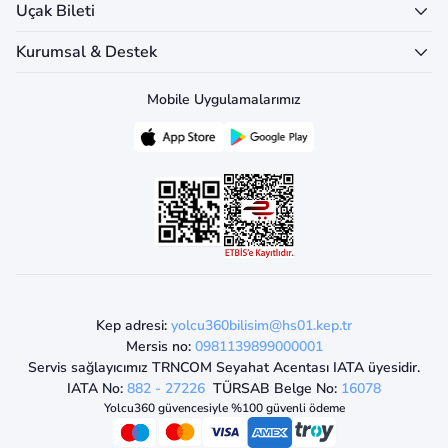
Uçak Bileti
Kurumsal & Destek
Mobile Uygulamalarımız
Kep adresi:
yolcu360bilisim@hs01.kep.tr
Mersis no:
0981139899000001
Servis sağlayıcımız TRNCOM Seyahat Acentası IATA üyesidir.
IATA No:
882 - 27226
TÜRSAB Belge No:
16078
Yolcu360 güvencesiyle %100 güvenli ödeme