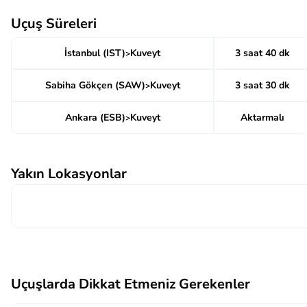
Uçuş Süreleri
İstanbul (IST)
Kuveyt
3 saat 40 dk
>
Sabiha Gökçen (SAW)
Kuveyt
3 saat 30 dk
>
Ankara (ESB)
Kuveyt
Aktarmalı
>
Yakın Lokasyonlar
Uçuşlarda Dikkat Etmeniz Gerekenler