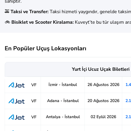
sahiptir.
🚕
Taksi ve Transfer:
Taksi hizmeti yaygındır, genelde taksimet
🚲
Bisiklet ve Scooter Kiralama:
Kuveyt’te bu tür ulaşım araç
En Popüler Uçuş Lokasyonları
Yurt İçi Ucuz Uçak Biletleri
İzmir - İstanbul
26 Ağustos 2026
1.
VF
Adana - İstanbul
20 Ağustos 2026
2.
VF
Antalya - İstanbul
02 Eylül 2026
2.
VF