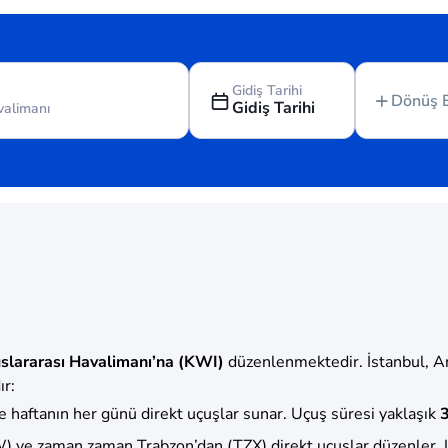
Gidiş Tarihi
Dönüş 
Gidiş Tarihi
slararası Havalimanı’na (KWI)
düzenlenmektedir. İstanbul, An
ır:
 haftanın her günü direkt uçuşlar sunar. Uçuş süresi yaklaşık
3
 ve zaman zaman Trabzon’dan (TZX) direkt uçuşlar düzenler. 