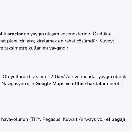
alık araçlar
en yaygın ulaşım seçenekleridir. Özellikle
ahat planı için araç kiralamak en rahat çözümdür. Kuveyt
 ve taksimetre kullanımı yaygındır.
r
. Otoyollarda hız sınırı 120 km/s’dir ve radarlar yaygın olarak
. Navigasyon için
Google Maps ve offline haritalar
önerilir;
niz havayolunun (THY, Pegasus, Kuwait Airways vb.)
el bagajı