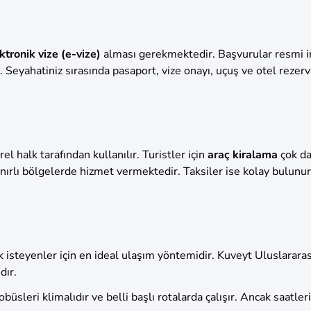
ktronik vize (e-vize)
alması gerekmektedir. Başvurular resmi in
 Seyahatiniz sırasında pasaport, vize onayı, uçuş ve otel rezervas
el halk tarafından kullanılır. Turistler için
araç kiralama
çok da
rlı bölgelerde hizmet vermektedir. Taksiler ise kolay bulunur v
 isteyenler için en ideal ulaşım yöntemidir. Kuveyt Uluslarar
dır.
büsleri klimalıdır ve belli başlı rotalarda çalışır. Ancak saatler