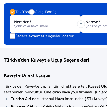
Tek Yön
Gidiş-Dönüş
Nereden?
Nereye?
Sadece aktarmasız uçuşları göster
Türkiye’den Kuveyt’e Uçuş Seçenekleri
Kuveyt’e Direkt Uçuşlar
Türkiye’den Kuveyt’e yapılan tüm direkt seferler,
Kuveyt Ulu
seçenekleri mevcuttur. Öne çıkan hava yolu firmaları şunlard
Turkish Airlines:
İstanbul Havalimanı’ndan (IST) Kuveyt’e
Pegasus Airlines:
Sabiha Gökçen Havalimanı’ndan (SAW)