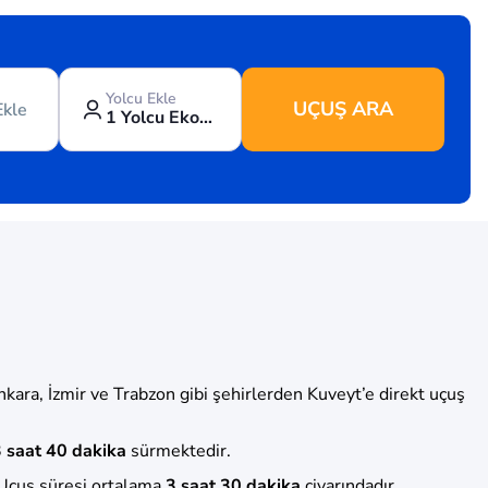
Yolcu Ekle
UÇUŞ ARA
Ekle
1 Yolcu Ekonomi
kara, İzmir ve Trabzon gibi şehirlerden Kuveyt’e direkt uçuş
 saat 40 dakika
sürmektedir.
Uçuş süresi ortalama
3 saat 30 dakika
civarındadır.