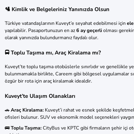
🛂 Kimlik ve Belgeleriniz Yanınızda Olsun
Türkiye vatandaşlarının Kuveyt’e seyahat edebilmesi için
ele
yapılabilir. Pasaportunuzun en az
6 ay geçerli
olması gerekir.
olarak yanınızda bulundurmanız faydalı olur.
🚍 Toplu Taşıma mı, Araç Kiralama mı?
Kuveyt’te toplu taşıma otobüslerle sınırlıdır ve genellikle yer
bulunmamakla birlikte, Careem gibi bölgesel uygulamalar sını
özgür bir rota için araç kiralamak idealdir.
Kuveyt’te Ulaşım Olanakları
🚗
Araç Kiralama:
Kuveyt’i rahat ve esnek şekilde keşfetmek
ofisleri bulunur. SUV ve ekonomik model seçenekleri yaygın
🚌
Toplu Taşıma:
CityBus ve KPTC gibi firmaların şehir içi oto