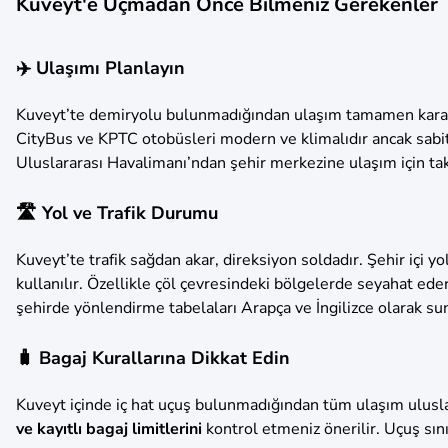
Kuveyt'e Uçmadan Önce Bilmeniz Gerekenler
✈️ Ulaşımı Planlayın
Kuveyt’te demiryolu bulunmadığından ulaşım tamamen karayo
CityBus ve KPTC otobüsleri modern ve klimalıdır ancak sabit g
Uluslararası Havalimanı’ndan şehir merkezine ulaşım için taksi
🛣️ Yol ve Trafik Durumu
Kuveyt’te trafik sağdan akar, direksiyon soldadır. Şehir içi 
kullanılır. Özellikle çöl çevresindeki bölgelerde seyahat ed
şehirde yönlendirme tabelaları Arapça ve İngilizce olarak su
🧳 Bagaj Kurallarına Dikkat Edin
Kuveyt içinde iç hat uçuş bulunmadığından tüm ulaşım ulusla
ve kayıtlı bagaj limitlerini
kontrol etmeniz önerilir. Uçuş sını