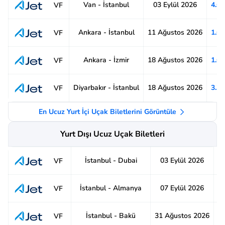
Van - İstanbul
03 Eylül 2026
4.6
VF
Ankara - İstanbul
11 Ağustos 2026
1.6
VF
Ankara - İzmir
18 Ağustos 2026
1.6
VF
Diyarbakır - İstanbul
18 Ağustos 2026
3.3
VF
En Ucuz Yurt İçi Uçak Biletlerini Görüntüle
Yurt Dışı Ucuz Uçak Biletleri
İstanbul - Dubai
03 Eylül 2026
6
VF
İstanbul - Almanya
07 Eylül 2026
5
VF
İstanbul - Bakü
31 Ağustos 2026
8
VF