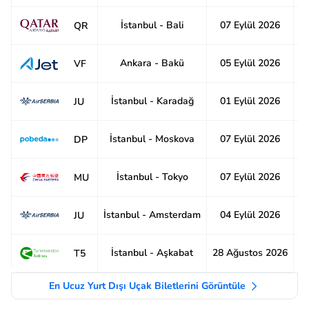
İstanbul - Bali
07 Eylül 2026
2
QR
Ankara - Bakü
05 Eylül 2026
8
VF
İstanbul - Karadağ
01 Eylül 2026
8
JU
İstanbul - Moskova
07 Eylül 2026
8
DP
İstanbul - Tokyo
07 Eylül 2026
1
MU
İstanbul - Amsterdam
04 Eylül 2026
6
JU
İstanbul - Aşkabat
28 Ağustos 2026
1
T5
En Ucuz Yurt Dışı Uçak Biletlerini Görüntüle