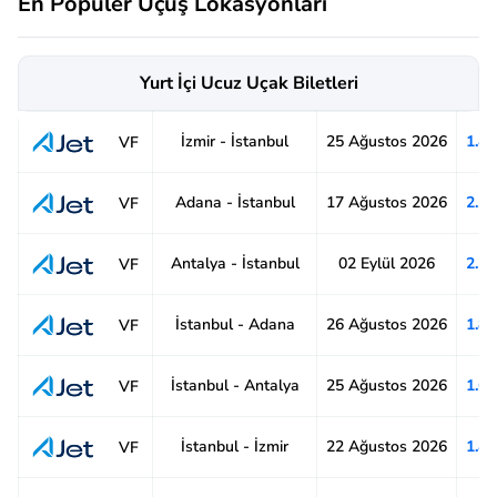
En Popüler Uçuş Lokasyonları
Yurt İçi Ucuz Uçak Biletleri
İzmir - İstanbul
25 Ağustos 2026
1.4
VF
Adana - İstanbul
17 Ağustos 2026
2.1
VF
Antalya - İstanbul
02 Eylül 2026
2.1
VF
İstanbul - Adana
26 Ağustos 2026
1.8
VF
İstanbul - Antalya
25 Ağustos 2026
1.6
VF
İstanbul - İzmir
22 Ağustos 2026
1.4
VF