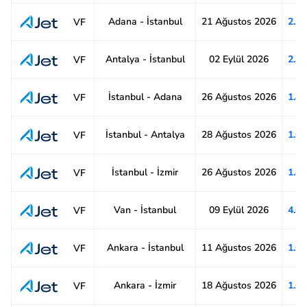
Adana - İstanbul
21 Ağustos 2026
2.1
VF
Antalya - İstanbul
02 Eylül 2026
2.1
VF
İstanbul - Adana
26 Ağustos 2026
1.8
VF
İstanbul - Antalya
28 Ağustos 2026
1.6
VF
İstanbul - İzmir
26 Ağustos 2026
1.4
VF
Van - İstanbul
09 Eylül 2026
4.6
VF
Ankara - İstanbul
11 Ağustos 2026
1.6
VF
Ankara - İzmir
18 Ağustos 2026
1.6
VF