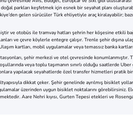
u çevresinde Avis, Budget, Europcar ve Sixt gibi uluslararası a
ve doğal parkları keşfetmek için esnek bir seyahat planı oluştura
kiye’den gelen sürücüler Türk ehliyetiyle araç kiralayabilir; ba
ştir ve otobüs ile tramvay hatları şehrin her köşesine etkili ba
anları ve çevre köylerle entegre çalışır. Trenle şehir dışına ula
Ulaşım kartları, mobil uygulamalar veya temassız banka kartları i
istasyonları, şehir merkezi ve otel çevresinde konumlanmıştır. T
ullarında veya toplu taşımanın sınırlı olduğu saatlerde Uber g
onlara yapılacak seyahatlerde özel transfer hizmetleri pratik bir
ltyapısıyla dikkat çeker. Şehir genelinde ayrılmış bisiklet yolla
gulamalar üzerinden uygun bisiklet noktalarını görebilirsiniz. E
lmektedir. Aare Nehri kıyısı, Gurten Tepesi etekleri ve Rosengar