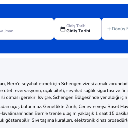
Gidiş Tarihi
Dönüş 
Gidiş Tarihi
ı, Bern’e seyahat etmek için Schengen vizesi almak zorundadır. Kı
e otel rezervasyonu, uçak bileti, seyahat sağlık sigortası ve f
 olması gerekir. İsviçre, Schengen Bölgesi'nde yer aldığı için g
udan uçuş bulunmaz. Genellikle Zürih, Cenevre veya Basel Hava
 Havalimanı’ndan Bern’e trenle ulaşım yaklaşık 1 saat 15 dakika 
lılık gösterebilir. Sıvı taşıma kuralları, elektronik cihaz prosedü