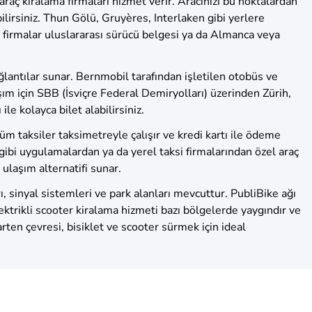
raç kiralama firmaları hizmet verir. Aracınızı bu noktalardan
bilirsiniz. Thun Gölü, Gruyères, Interlaken gibi yerlere
zı firmalar uluslararası sürücü belgesi ya da Almanca veya
ğlantılar sunar. Bernmobil tarafından işletilen otobüs ve
şım için SBB (İsviçre Federal Demiryolları) üzerinden Zürih,
le kolayca bilet alabilirsiniz.
üm taksiler taksimetreyle çalışır ve kredi kartı ile ödeme
ibi uygulamalardan ya da yerel taksi firmalarından özel araç
 ulaşım alternatifi sunar.
rı, sinyal sistemleri ve park alanları mevcuttur. PubliBike ağı
lektrikli scooter kiralama hizmeti bazı bölgelerde yaygındır ve
ten çevresi, bisiklet ve scooter sürmek için ideal