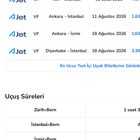
Ankara - İstanbul
11 Ağustos 2026
1.6
VF
Ankara - İzmir
18 Ağustos 2026
1.6
VF
Diyarbakır - İstanbul
18 Ağustos 2026
3.3
VF
En Ucuz Yurt İçi Uçak Biletlerini Görün
Uçuş Süreleri
Zürih
Bern
1 saat 3
>
İstanbul
Bern
A
>
İzmir
Bern
A
>