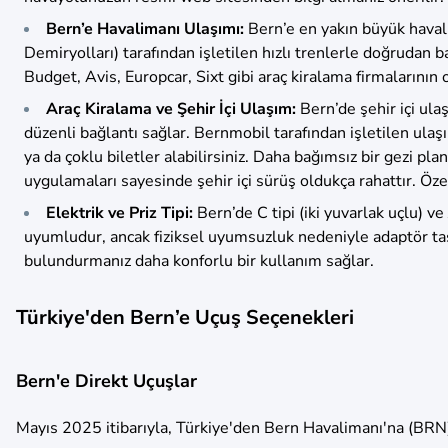
Bern’e Havalimanı Ulaşımı:
Bern’e en yakın büyük haval
Demiryolları) tarafından işletilen hızlı trenlerle doğrudan 
Budget, Avis, Europcar, Sixt gibi araç kiralama firmalarının
Araç Kiralama ve Şehir İçi Ulaşım:
Bern’de şehir içi ul
düzenli bağlantı sağlar. Bernmobil tarafından işletilen ula
ya da çoklu biletler alabilirsiniz. Daha bağımsız bir gezi pl
uygulamaları sayesinde şehir içi sürüş oldukça rahattır. Öz
Elektrik ve Priz Tipi:
Bern’de C tipi (iki yuvarlak uçlu) ve
uyumludur, ancak fiziksel uyumsuzluk nedeniyle adaptör taşı
bulundurmanız daha konforlu bir kullanım sağlar.
Türkiye'den Bern’e Uçuş Seçenekleri
Bern'e Direkt Uçuşlar
Mayıs 2025 itibarıyla, Türkiye'den Bern Havalimanı'na (BRN