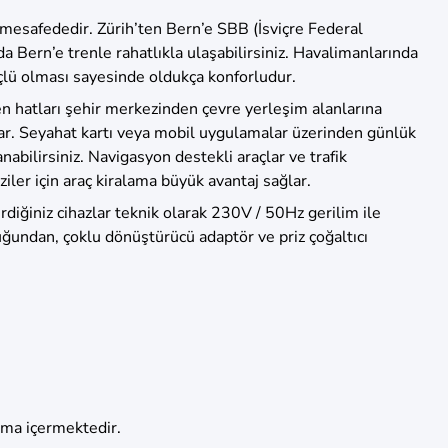
mesafededir. Zürih’ten Bern’e SBB (İsviçre Federal
a Bern’e trenle rahatlıkla ulaşabilirsiniz. Havalimanlarında
güçlü olması sayesinde oldukça konforludur.
en hatları şehir merkezinden çevre yerleşim alanlarına
unar. Seyahat kartı veya mobil uygulamalar üzerinden günlük
nabilirsiniz. Navigasyon destekli araçlar ve trafik
ler için araç kiralama büyük avantaj sağlar.
etirdiğiniz cihazlar teknik olarak 230V / 50Hz gerilim ile
uğundan, çoklu dönüştürücü adaptör ve priz çoğaltıcı
rma içermektedir.