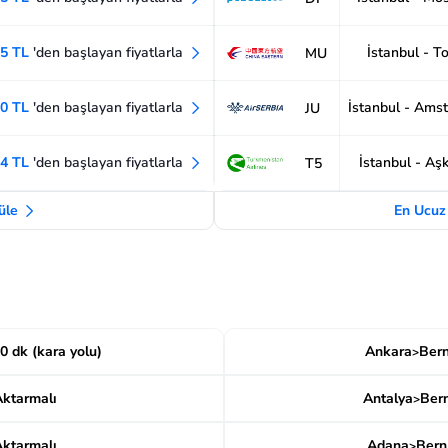
35 TL
'den başlayan fiyatlarla
İstanbul - T
MU
30 TL
'den başlayan fiyatlarla
İstanbul - Ams
JU
04 TL
'den başlayan fiyatlarla
İstanbul - Aş
T5
tüle
En Ucuz 
0 dk (kara yolu)
Ankara
Ber
>
ktarmalı
Antalya
Ber
>
ktarmalı
Adana
Bern
>