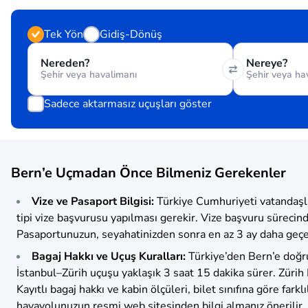
Tek Yön
Gidiş-Dönüş
Nereden?
Nereye?
Sadece aktarmasız uçuşları göster
Bern’e Uçmadan Önce Bilmeniz Gerekenler
Vize ve Pasaport Bilgisi:
Türkiye Cumhuriyeti vatandaşlar
tipi vize başvurusu yapılması gerekir. Vize başvuru sürecind
Pasaportunuzun, seyahatinizden sonra en az 3 ay daha geçerli
Bagaj Hakkı ve Uçuş Kuralları:
Türkiye’den Bern’e doğr
İstanbul–Zürih uçuşu yaklaşık 3 saat 15 dakika sürer. Zürih
Kayıtlı bagaj hakkı ve kabin ölçüleri, bilet sınıfına göre fark
havayolunuzun resmi web sitesinden bilgi almanız önerilir.