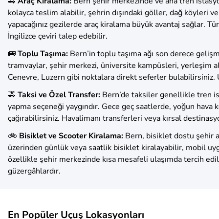
🚗
Araç Kiralama:
Bern şehir merkezinde ve ana tren istasyon
kolayca teslim alabilir, şehrin dışındaki göller, dağ köyleri 
yapacağınız gezilerde araç kiralama büyük avantaj sağlar. Tür
İngilizce çeviri talep edebilir.
🚌
Toplu Taşıma:
Bern’in toplu taşıma ağı son derece gelişmi
tramvaylar, şehir merkezi, üniversite kampüsleri, yerleşim al
Cenevre, Luzern gibi noktalara direkt seferler bulabilirsiniz. 
🚕
Taksi ve Özel Transfer:
Bern’de taksiler genellikle tren 
yapma seçeneği yaygındır. Gece geç saatlerde, yoğun hava koş
çağırabilirsiniz. Havalimanı transferleri veya kırsal destinasy
🚲
Bisiklet ve Scooter Kiralama:
Bern, bisiklet dostu şehir a
üzerinden günlük veya saatlik bisiklet kiralayabilir, mobil uy
özellikle şehir merkezinde kısa mesafeli ulaşımda tercih edi
güzergâhlardır.
En Popüler Uçuş Lokasyonları