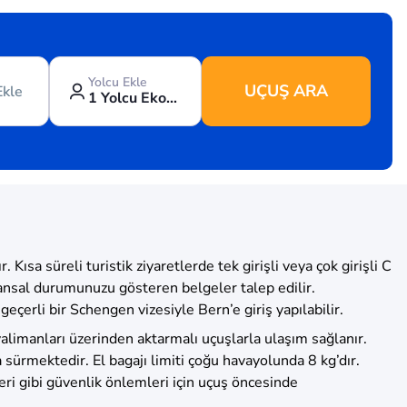
Yolcu Ekle
UÇUŞ ARA
Ekle
1 Yolcu Ekonomi
sa süreli turistik ziyaretlerde tek girişli veya çok girişli C
inansal durumunuzu gösteren belgeler talep edilir.
eçerli bir Schengen vizesiyle Bern’e giriş yapılabilir.
limanları üzerinden aktarmalı uçuşlarla ulaşım sağlanır.
sürmektedir. El bagajı limiti çoğu havayolunda 8 kg’dır.
rleri gibi güvenlik önlemleri için uçuş öncesinde