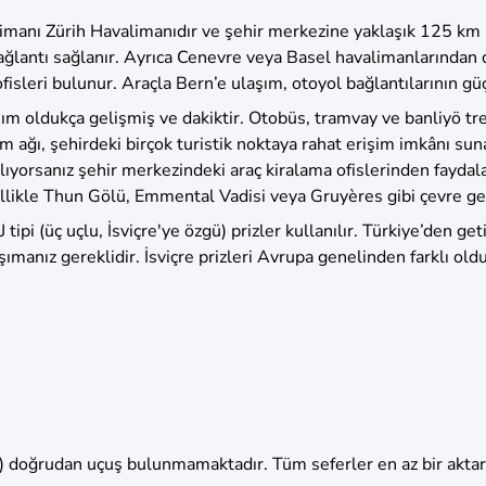
imanı Zürih Havalimanıdır ve şehir merkezine yaklaşık 125 km 
bağlantı sağlanır. Ayrıca Cenevre veya Basel havalimanlarından d
 ofisleri bulunur. Araçla Bern’e ulaşım, otoyol bağlantılarının 
aşım oldukça gelişmiş ve dakiktir. Otobüs, tramvay ve banliyö tr
şım ağı, şehirdeki birçok turistik noktaya rahat erişim imkânı s
anlıyorsanız şehir merkezindeki araç kiralama ofislerinden faydala
ellikle Thun Gölü, Emmental Vadisi veya Gruyères gibi çevre gezi
 J tipi (üç uçlu, İsviçre'ye özgü) prizler kullanılır. Türkiye’den g
manız gereklidir. İsviçre prizleri Avrupa genelinden farklı old
) doğrudan uçuş bulunmamaktadır. Tüm seferler en az bir akta