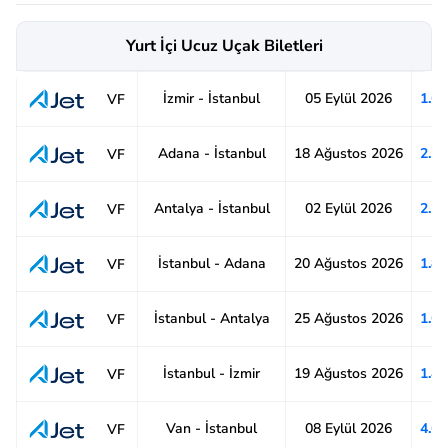
Yurt İçi Ucuz Uçak Biletleri
İzmir - İstanbul
05 Eylül 2026
1.6
VF
Adana - İstanbul
18 Ağustos 2026
2.1
VF
Antalya - İstanbul
02 Eylül 2026
2.1
VF
İstanbul - Adana
20 Ağustos 2026
1.8
VF
İstanbul - Antalya
25 Ağustos 2026
1.6
VF
İstanbul - İzmir
19 Ağustos 2026
1.4
VF
Van - İstanbul
08 Eylül 2026
4.6
VF