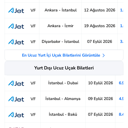
Ankara - İstanbul
12 Ağustos 2026
1.6
VF
Ankara - İzmir
19 Ağustos 2026
1.6
VF
Diyarbakır - İstanbul
07 Eylül 2026
3.3
VF
En Ucuz Yurt İçi Uçak Biletlerini Görüntüle
Yurt Dışı Ucuz Uçak Biletleri
İstanbul - Dubai
10 Eylül 2026
6.91
VF
İstanbul - Almanya
09 Eylül 2026
4.92
VF
İstanbul - Bakü
07 Eylül 2026
8.48
VF