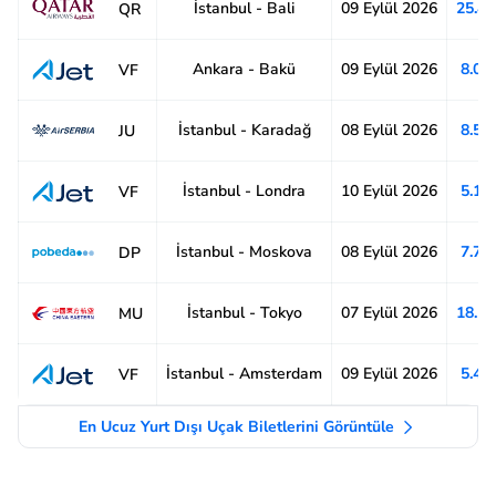
İstanbul - Bali
09 Eylül 2026
25.4
QR
Ankara - Bakü
09 Eylül 2026
8.04
VF
İstanbul - Karadağ
08 Eylül 2026
8.57
JU
İstanbul - Londra
10 Eylül 2026
5.11
VF
İstanbul - Moskova
08 Eylül 2026
7.77
DP
İstanbul - Tokyo
07 Eylül 2026
18.1
MU
İstanbul - Amsterdam
09 Eylül 2026
5.49
VF
En Ucuz Yurt Dışı Uçak Biletlerini Görüntüle