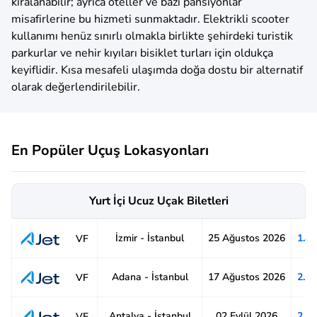
kiralanabilir; ayrıca oteller ve bazı pansiyonlar
misafirlerine bu hizmeti sunmaktadır. Elektrikli scooter
kullanımı henüz sınırlı olmakla birlikte şehirdeki turistik
parkurlar ve nehir kıyıları bisiklet turları için oldukça
keyiflidir. Kısa mesafeli ulaşımda doğa dostu bir alternatif
olarak değerlendirilebilir.
En Popüler Uçuş Lokasyonları
Yurt İçi Ucuz Uçak Biletleri
İzmir - İstanbul
25 Ağustos 2026
1.4
VF
Adana - İstanbul
17 Ağustos 2026
2.1
VF
Antalya - İstanbul
02 Eylül 2026
2.1
VF