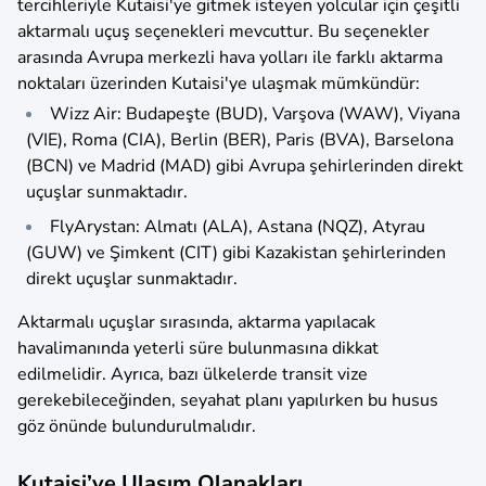
tercihleriyle Kutaisi'ye gitmek isteyen yolcular için çeşitli
aktarmalı uçuş seçenekleri mevcuttur. Bu seçenekler
arasında Avrupa merkezli hava yolları ile farklı aktarma
noktaları üzerinden Kutaisi'ye ulaşmak mümkündür:
Wizz Air: Budapeşte (BUD), Varşova (WAW), Viyana
(VIE), Roma (CIA), Berlin (BER), Paris (BVA), Barselona
(BCN) ve Madrid (MAD) gibi Avrupa şehirlerinden direkt
uçuşlar sunmaktadır.
FlyArystan: Almatı (ALA), Astana (NQZ), Atyrau
(GUW) ve Şimkent (CIT) gibi Kazakistan şehirlerinden
direkt uçuşlar sunmaktadır.
Aktarmalı uçuşlar sırasında, aktarma yapılacak
havalimanında yeterli süre bulunmasına dikkat
edilmelidir. Ayrıca, bazı ülkelerde transit vize
gerekebileceğinden, seyahat planı yapılırken bu husus
göz önünde bulundurulmalıdır.
Kutaisi’ye Ulaşım Olanakları