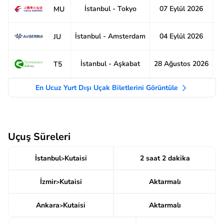
İstanbul - Tokyo
07 Eylül 2026
1
MU
İstanbul - Amsterdam
04 Eylül 2026
6
JU
İstanbul - Aşkabat
28 Ağustos 2026
1
T5
En Ucuz Yurt Dışı Uçak Biletlerini Görüntüle
Uçuş Süreleri
İstanbul
Kutaisi
2 saat 2 dakika
>
İzmir
Kutaisi
Aktarmalı
>
Ankara
Kutaisi
Aktarmalı
>