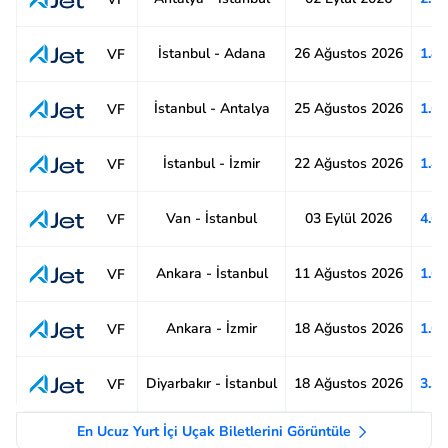
İstanbul - Adana
26 Ağustos 2026
1.8
VF
İstanbul - Antalya
25 Ağustos 2026
1.6
VF
İstanbul - İzmir
22 Ağustos 2026
1.4
VF
Van - İstanbul
03 Eylül 2026
4.6
VF
Ankara - İstanbul
11 Ağustos 2026
1.6
VF
Ankara - İzmir
18 Ağustos 2026
1.6
VF
Diyarbakır - İstanbul
18 Ağustos 2026
3.3
VF
En Ucuz Yurt İçi Uçak Biletlerini Görüntüle