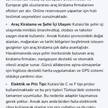
Europcar gibi uluslararası araç kiralama firmalarının
ofisleri yer alır. Online rezervasyon yapanlar için hızlı
teslimat seçenekleri sunulmaktadır.
Araç Kiralama ve Şehir İçi Ulaşım:
Kutaisi’de şehir içi
ulaşımda minibüs (marshrutka), otobüs ve taksiler
yaygın olarak kullanılır. Ancak Kutaisi çevresindeki doğal
alanları, mağaraları ve tarihi bölgeleri keşfetmek isteyen
gezginler için araç kiralama çok daha avantajlıdır.
Havalimanında veya şehir merkezinde bulunan araç
kiralama firmaları, navigasyon destekli ve otomatik
vitesli araçlar sunar. Gürcü alfabesine aşina olmayanlar
için İngilizce destekli harita uygulamaları ve GPS sistemi
oldukça yardımcı olur.
Elektrik ve Priz Tipi:
Kutaisi’de C ve F tipi prizler
kullanılmaktadır ve bu priz tipleri Türkiye’deki sistemle
tamamen uyumludur. Bu nedenle adaptör taşımanıza
gerek yoktur. Ancak aynı anda birden fazla elektronik
cihaz kullanacak olanlar için priz çoğaltıcı ya da çoklu