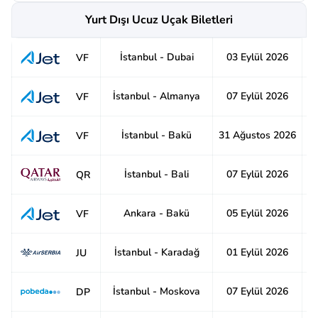
Yurt Dışı Ucuz Uçak Biletleri
İstanbul - Dubai
03 Eylül 2026
6
VF
İstanbul - Almanya
07 Eylül 2026
5
VF
İstanbul - Bakü
31 Ağustos 2026
8
VF
İstanbul - Bali
07 Eylül 2026
2
QR
Ankara - Bakü
05 Eylül 2026
8
VF
İstanbul - Karadağ
01 Eylül 2026
8
JU
İstanbul - Moskova
07 Eylül 2026
8
DP