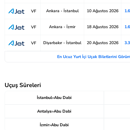
Ankara - İstanbul
10 Ağustos 2026
1.
VF
Ankara - İzmir
18 Ağustos 2026
1.
VF
Diyarbakır - İstanbul
20 Ağustos 2026
3.
VF
En Ucuz Yurt İçi Uçak Biletlerini Görü
Uçuş Süreleri
İstanbul
Abu Dabi
>
Antalya
Abu Dabi
>
İzmir
Abu Dabi
>