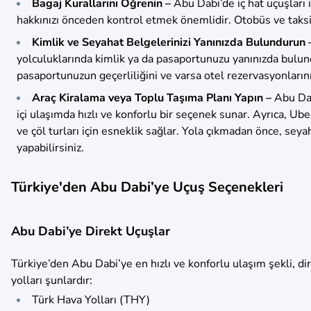
Bagaj Kurallarını Öğrenin –
Abu Dabi’de iç hat uçuşları i
hakkınızı önceden kontrol etmek önemlidir. Otobüs ve taksi 
Kimlik ve Seyahat Belgelerinizi Yanınızda Bulundurun 
yolculuklarında kimlik ya da pasaportunuzu yanınızda bulund
pasaportunuzun geçerliliğini ve varsa otel rezervasyonlarınız
Araç Kiralama veya Toplu Taşıma Planı Yapın –
Abu Dab
içi ulaşımda hızlı ve konforlu bir seçenek sunar. Ayrıca, Ub
ve çöl turları için esneklik sağlar. Yola çıkmadan önce, seya
yapabilirsiniz.
Türkiye'den Abu Dabi’ye Uçuş Seçenekleri
Abu Dabi’ye Direkt Uçuşlar
Türkiye’den Abu Dabi’ye en hızlı ve konforlu ulaşım şekli, di
yolları şunlardır:
Türk Hava Yolları (THY)