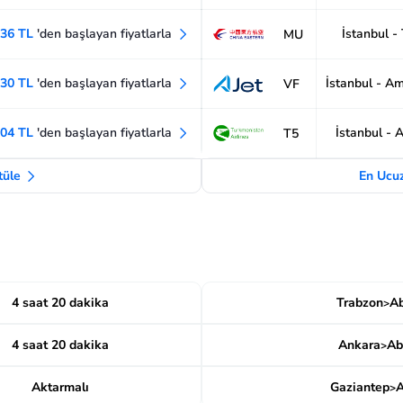
636 TL
'den başlayan fiyatlarla
İstanbul -
MU
630 TL
'den başlayan fiyatlarla
İstanbul - A
VF
304 TL
'den başlayan fiyatlarla
İstanbul - 
T5
ntüle
En Ucuz
4 saat 20 dakika
Trabzon
Ab
>
4 saat 20 dakika
Ankara
Ab
>
Aktarmalı
Gaziantep
A
>