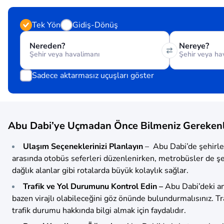
Tek Yön
Gidiş-Dönüş
Nereden?
Nereye?
Sadece aktarmasız uçuşları göster
Abu Dabi’ye Uçmadan Önce Bilmeniz Gereken
Ulaşım Seçeneklerinizi Planlayın
– Abu Dabi’de şehirler
arasında otobüs seferleri düzenlenirken, metrobüsler de şehir
dağlık alanlar gibi rotalarda büyük kolaylık sağlar.
Trafik ve Yol Durumunu Kontrol Edin –
Abu Dabi’deki an
bazen virajlı olabileceğini göz önünde bulundurmalısınız. T
trafik durumu hakkında bilgi almak için faydalıdır.