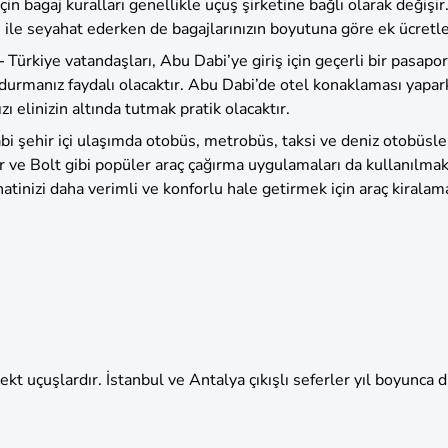
çin bagaj kuralları genellikle uçuş şirketine bağlı olarak değişir
ile seyahat ederken de bagajlarınızın boyutuna göre ek ücretler
–
Türkiye vatandaşları, Abu Dabi’ye giriş için geçerli bir pasapor
urmanız faydalı olacaktır. Abu Dabi’de otel konaklaması yaparke
ı elinizin altında tutmak pratik olacaktır.
i şehir içi ulaşımda otobüs, metrobüs, taksi ve deniz otobüsle
er ve Bolt gibi popüler araç çağırma uygulamaları da kullanılmak
hatinizi daha verimli ve konforlu hale getirmek için araç kiralam
rekt uçuşlardır. İstanbul ve Antalya çıkışlı seferler yıl boyunc