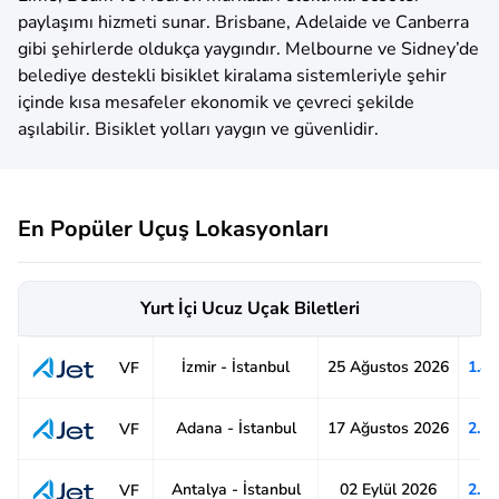
paylaşımı hizmeti sunar. Brisbane, Adelaide ve Canberra
gibi şehirlerde oldukça yaygındır. Melbourne ve Sidney’de
belediye destekli bisiklet kiralama sistemleriyle şehir
içinde kısa mesafeler ekonomik ve çevreci şekilde
aşılabilir. Bisiklet yolları yaygın ve güvenlidir.
En Popüler Uçuş Lokasyonları
Yurt İçi Ucuz Uçak Biletleri
İzmir - İstanbul
25 Ağustos 2026
1.4
VF
Adana - İstanbul
17 Ağustos 2026
2.1
VF
Antalya - İstanbul
02 Eylül 2026
2.1
VF