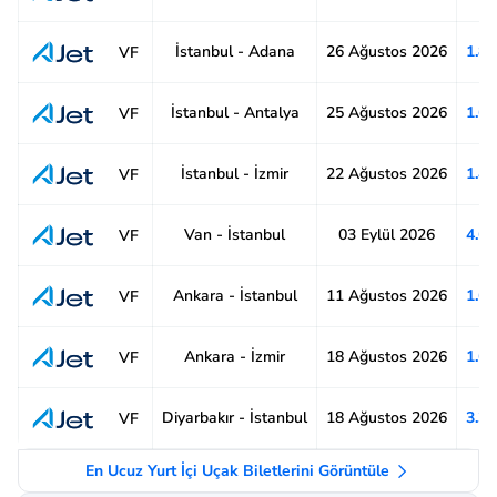
İstanbul - Adana
26 Ağustos 2026
1.8
VF
İstanbul - Antalya
25 Ağustos 2026
1.6
VF
İstanbul - İzmir
22 Ağustos 2026
1.4
VF
Van - İstanbul
03 Eylül 2026
4.6
VF
Ankara - İstanbul
11 Ağustos 2026
1.6
VF
Ankara - İzmir
18 Ağustos 2026
1.6
VF
Diyarbakır - İstanbul
18 Ağustos 2026
3.3
VF
En Ucuz Yurt İçi Uçak Biletlerini Görüntüle