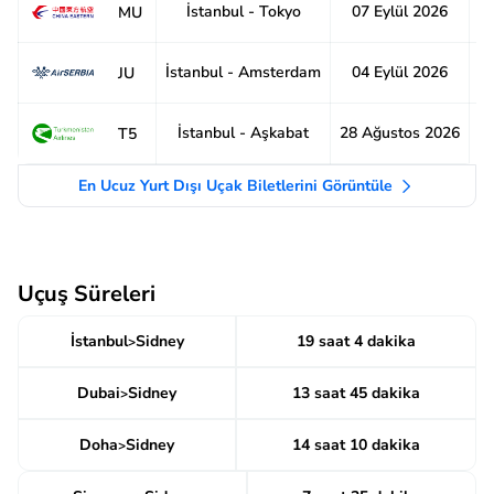
İstanbul - Tokyo
07 Eylül 2026
1
MU
İstanbul - Amsterdam
04 Eylül 2026
6
JU
İstanbul - Aşkabat
28 Ağustos 2026
1
T5
En Ucuz Yurt Dışı Uçak Biletlerini Görüntüle
Uçuş Süreleri
İstanbul
Sidney
19 saat 4 dakika
>
Dubai
Sidney
13 saat 45 dakika
>
Doha
Sidney
14 saat 10 dakika
>