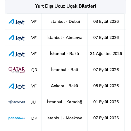
Yurt Dışı Ucuz Uçak Biletleri
İstanbul - Dubai
03 Eylül 2026
6
VF
İstanbul - Almanya
07 Eylül 2026
5
VF
İstanbul - Bakü
31 Ağustos 2026
8
VF
İstanbul - Bali
07 Eylül 2026
2
QR
Ankara - Bakü
05 Eylül 2026
8
VF
İstanbul - Karadağ
01 Eylül 2026
8
JU
İstanbul - Moskova
07 Eylül 2026
8
DP