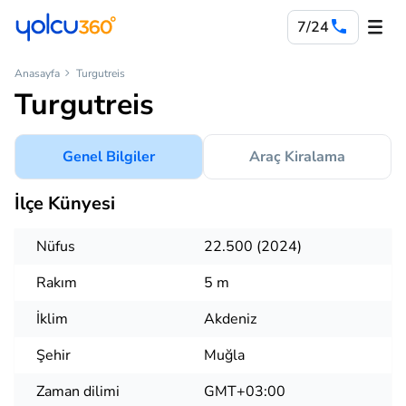
7/24
Anasayfa
Turgutreis
Turgutreis
Genel Bilgiler
Araç Kiralama
İlçe Künyesi
Nüfus
22.500 (2024)
Rakım
5 m
İklim
Akdeniz
Şehir
Muğla
Zaman dilimi
GMT+03:00