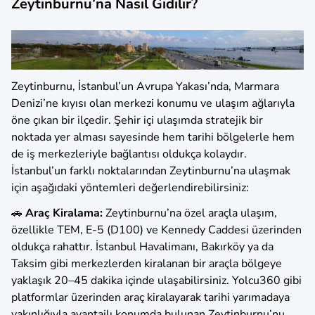
Zeytinburnu’na Nasıl Gidilir?
Zeytinburnu, İstanbul’un Avrupa Yakası’nda, Marmara
Denizi’ne kıyısı olan merkezi konumu ve ulaşım ağlarıyla
öne çıkan bir ilçedir. Şehir içi ulaşımda stratejik bir
noktada yer alması sayesinde hem tarihi bölgelerle hem
de iş merkezleriyle bağlantısı oldukça kolaydır.
İstanbul’un farklı noktalarından Zeytinburnu’na ulaşmak
için aşağıdaki yöntemleri değerlendirebilirsiniz:
🚗
Araç Kiralama:
Zeytinburnu’na özel araçla ulaşım,
özellikle TEM, E-5 (D100) ve Kennedy Caddesi üzerinden
oldukça rahattır. İstanbul Havalimanı, Bakırköy ya da
Taksim gibi merkezlerden kiralanan bir araçla bölgeye
yaklaşık 20–45 dakika içinde ulaşabilirsiniz. Yolcu360 gibi
platformlar üzerinden araç kiralayarak tarihi yarımadaya
yakınlığıyla avantajlı konumda bulunan Zeytinburnu’nu