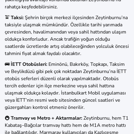
rahatça keşfedebilirsiniz.
🚖
Taksi:
Şehrin birçok merkezi ilçesinden Zeytinburnu’na
taksiyle ulaşmak mümkündür. Özellikle tarihi yarımada
çevresinden, havalimanından veya sahil hattından ulaşım
oldukça konforludur. Ancak trafiğin yoğun olduğu
saatlerde ücretlerde artış olabileceğinden yolculuk öncesi
tahmini fiyat almak faydalı olacaktır.
🚌
İETT Otobüsleri:
Eminönü, Bakırköy, Topkapı, Taksim
ve Beylikdüzü gibi pek çok noktadan Zeytinburnu’na İETT
otobüs seferleri düzenli olarak yapılmaktadır. Otobüs
tercih edenler için ilçe merkezine veya sahil hattına
ulaşmak oldukça kolaydır. İstanbulkart Mobil uygulaması
veya İETT’nin resmi web sitesinden güncel saatleri ve
güzergahları kontrol etmeniz önerilir.
🚇
Tramvay ve Metro + Aktarmalar:
Zeytinburnu, hem T1
Kabataş–Bağcılar tramvay hattı hem de M1A metro hattı
ile bağlantılıdır. Marmaray kullanıcıları da Kazlıçeşme