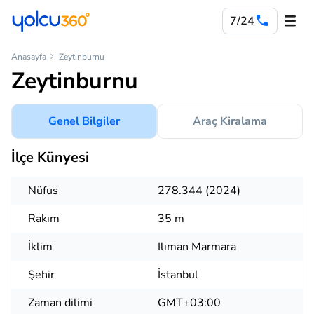
7/24
Anasayfa
Zeytinburnu
Zeytinburnu
Genel Bilgiler
Araç Kiralama
İlçe Künyesi
Nüfus
278.344 (2024)
Rakım
35 m
İklim
Ilıman Marmara
Şehir
İstanbul
Zaman dilimi
GMT+03:00