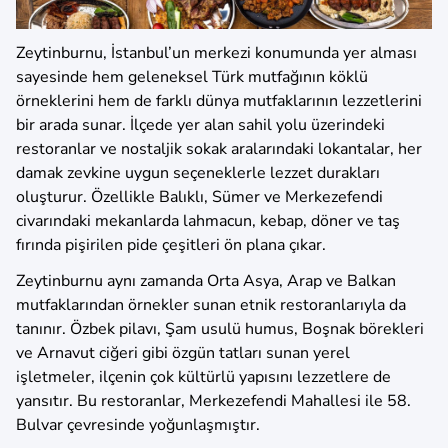
Zeytinburnu, İstanbul’un merkezi konumunda yer alması
sayesinde hem geleneksel Türk mutfağının köklü
örneklerini hem de farklı dünya mutfaklarının lezzetlerini
bir arada sunar. İlçede yer alan sahil yolu üzerindeki
restoranlar ve nostaljik sokak aralarındaki lokantalar, her
damak zevkine uygun seçeneklerle lezzet durakları
oluşturur. Özellikle Balıklı, Sümer ve Merkezefendi
civarındaki mekanlarda lahmacun, kebap, döner ve taş
fırında pişirilen pide çeşitleri ön plana çıkar.
Zeytinburnu aynı zamanda Orta Asya, Arap ve Balkan
mutfaklarından örnekler sunan etnik restoranlarıyla da
tanınır. Özbek pilavı, Şam usulü humus, Boşnak börekleri
ve Arnavut ciğeri gibi özgün tatları sunan yerel
işletmeler, ilçenin çok kültürlü yapısını lezzetlere de
yansıtır. Bu restoranlar, Merkezefendi Mahallesi ile 58.
Bulvar çevresinde yoğunlaşmıştır.