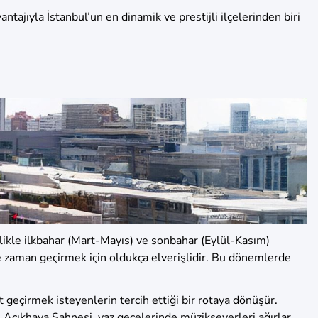
tajıyla İstanbul’un en dinamik ve prestijli ilçelerinden biri
zellikle ilkbahar (Mart-Mayıs) ve sonbahar (Eylül-Kasım)
de zaman geçirmek için oldukça elverişlidir. Bu dönemlerde
t geçirmek isteyenlerin tercih ettiği bir rotaya dönüşür.
u Açıkhava Sahnesi, yaz gecelerinde müzikseverleri ağırlar.