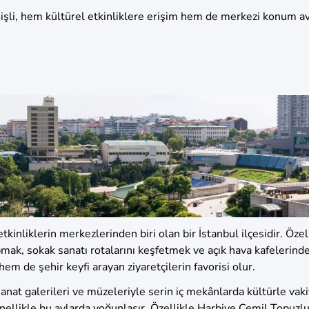
şli, hem kültürel etkinliklere erişim hem de merkezi konum avan
 etkinliklerin merkezlerinden biri olan bir İstanbul ilçesidir. Ö
pmak, sokak sanatı rotalarını keşfetmek ve açık hava kafelerin
em de şehir keyfi arayan ziyaretçilerin favorisi olur.
sanat galerileri ve müzeleriyle serin iç mekânlarda kültürle vaki
genellikle bu aylarda yoğunlaşır. Özellikle Harbiye Cemil Topuzl