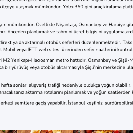
 ilçeye ulaşmak mümkündür. Yolcu360 gibi araç kiralama platfo
laşım mümkündür. Özellikle Nişantaşı, Osmanbey ve Harbiye gibi
rotanızı önceden planlamak ve tahmini ücret bilgisini uygulamala
 direkt ya da aktarmalı otobüs seferleri düzenlenmektedir. Tak
art Mobil veya İETT web sitesi üzerinden sefer saatlerini kontro
 biri M2 Yenikapı-Hacıosman metro hattıdır. Osmanbey ve Şişli-
a bir yürüyüş veya otobüs aktarmasıyla Şişli’nin merkezine ulaş
 ve hafta sonları alışveriş trafiği nedeniyle oldukça yoğun olabi
anacaksanız aktarma rotalarını planlamak ve yoğun saatlerden ka
rkezi semtlere geçiş yapabilir, İstanbul keşfinizi sürdürebilirsi