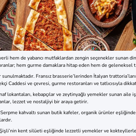
yerli hem de yabancı mutfaklardan zengin seçenekler sunan din
ranlar; hem gurme damaklara hitap eden hem de geleneksel tatl
 sunulmaktadır. Fransız brasserie’lerinden İtalyan trattoria’lar
ekçi Caddesi ve çevresi, gurme restoranları ve tatlıcısıyla dikka
af lokantaları, kebapçılar ve zeytinyağlı yemekler sunan aile iş
r, lezzet ve nostaljiyi bir araya getirir.
r. Serpme kahvaltı sunan butik kafeler, organik ürünler eşliğinde
ardır.
işli’nin kent silüeti eşliğinde lezzetli yemekler ve kokteyllerl