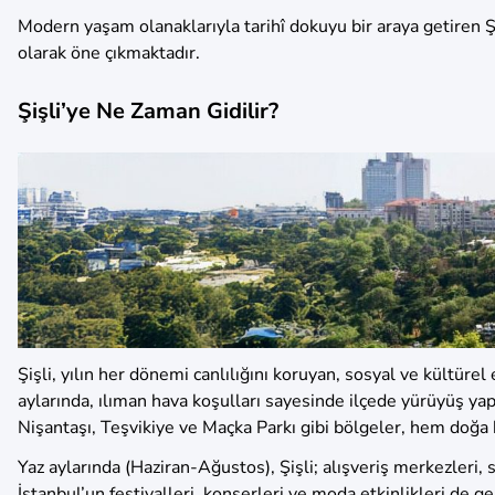
Modern yaşam olanaklarıyla tarihî dokuyu bir araya getiren Şi
olarak öne çıkmaktadır.
Şişli’ye Ne Zaman Gidilir?
Şişli, yılın her dönemi canlılığını koruyan, sosyal ve kültürel
aylarında, ılıman hava koşulları sayesinde ilçede yürüyüş ya
Nişantaşı, Teşvikiye ve Maçka Parkı gibi bölgeler, hem doğa h
Yaz aylarında (Haziran-Ağustos), Şişli; alışveriş merkezleri, 
İstanbul’un festivalleri, konserleri ve moda etkinlikleri de 