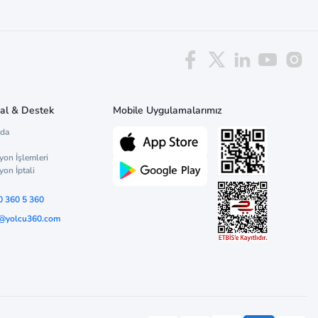
al & Destek
Mobile Uygulamalarımız
zda
yon İşlemleri
yon İptali
0 360 5 360
o@yolcu360.com