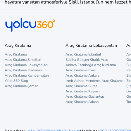
hayatını yansıtan atmosferiyle Şişli, İstanbul’un hem lezzet he
Araç Kiralama
Araç Kiralama Lokasyonları
Ar
Araç Kiralama
Araç Kiralama İstanbul
Av
Araç Kiralama Sirketleri
Sabiha Gökçen Kiralık Araç
Ga
Araç Kiralama Lokasyonları
Ankara Esenboğa Araç Kiralama
Bu
Araç Kiralama Markaları
Araç Kiralama İzmir
Re
Araç Kiralama Kampanyaları
Araç Kiralama Ankara
Six
Yolcu360 Blog
İzmir Adnan Menderes Araç Kiralama
Zir
Araç Kiralama Şartları
Araç Kiralama Bursa
Çi
Araç Kiralama Kayseri
Gr
Araç Kiralama Gaziantep
Go
Araç Kiralama Adana
Tu