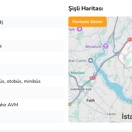
Şişli Haritası
Haritada Göster
4)
a
üs, otobüs, minibüs
vahir AVM