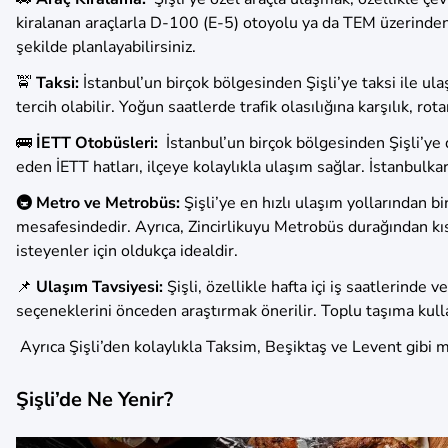
kiralanan araçlarla D-100 (E-5) otoyolu ya da TEM üzerinden
şekilde planlayabilirsiniz.
🚖
Taksi:
İstanbul’un birçok bölgesinden Şişli’ye taksi ile u
tercih olabilir. Yoğun saatlerde trafik olasılığına karşılık, 
🚌
İETT Otobüsleri:
İstanbul’un birçok bölgesinden Şişli’ye
eden İETT hatları, ilçeye kolaylıkla ulaşım sağlar. İstanbulk
🚇 Metro ve Metrobüs:
Şişli’ye en hızlı ulaşım yollarından
mesafesindedir. Ayrıca, Zincirlikuyu Metrobüs durağından kıs
isteyenler için oldukça idealdir.
📌
Ulaşım Tavsiyesi:
Şişli, özellikle hafta içi iş saatlerinde
seçeneklerini önceden araştırmak önerilir. Toplu taşıma kull
Ayrıca Şişli’den kolaylıkla Taksim, Beşiktaş ve Levent gibi me
Şişli’de Ne Yenir?