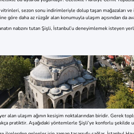
ş vitrinleri, sezon sonu indirimleriyle dolup taşan mağazaları ve 
rine göre daha az rüzgâr alan konumuyla ulaşım açısından da ava
atın nabzını tutan Şişli, İstanbul’u deneyimlemek isteyen yerli
er alan ulaşım ağının kesişim noktalarından biridir. Gerek topl
ça pratiktir. Aşağıdaki yöntemlerle Şişli’ye konforlu şekilde ul
vre ilçelerden gelenler için zaman tasarrufu sağlar. İstanbul H