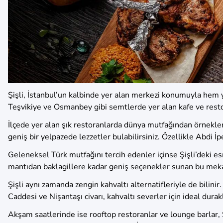
Şişli, İstanbul’un kalbinde yer alan merkezi konumuyla hem 
Teşvikiye ve Osmanbey gibi semtlerde yer alan kafe ve resto
İlçede yer alan şık restoranlarda dünya mutfağından örnekler
geniş bir yelpazede lezzetler bulabilirsiniz. Özellikle Abdi İp
Geleneksel Türk mutfağını tercih edenler içinse Şişli’deki esn
mantıdan baklagillere kadar geniş seçenekler sunan bu mekanla
Şişli aynı zamanda zengin kahvaltı alternatifleriyle de bilini
Caddesi ve Nişantaşı civarı, kahvaltı severler için ideal durakl
Akşam saatlerinde ise rooftop restoranlar ve lounge barlar, Ş