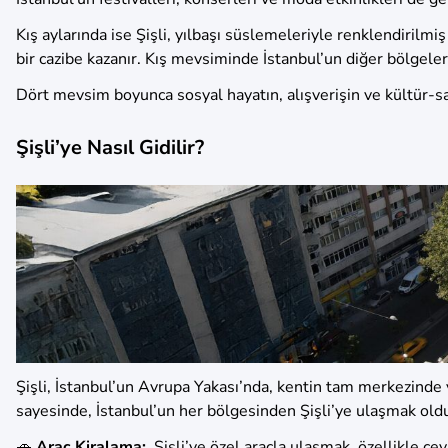
Kış aylarında ise Şişli, yılbaşı süslemeleriyle renklendirilmi
bir cazibe kazanır. Kış mevsiminde İstanbul’un diğer bölgele
Dört mevsim boyunca sosyal hayatın, alışverişin ve kültür-san
Şişli’ye Nasıl Gidilir?
Şişli, İstanbul’un Avrupa Yakası’nda, kentin tam merkezinde y
sayesinde, İstanbul’un her bölgesinden Şişli’ye ulaşmak olduk
🚗
Araç Kiralama:
Şişli’ye özel araçla ulaşmak, özellikle çe