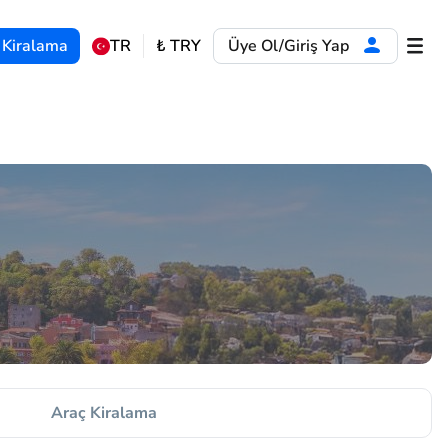
 Kiralama
TR
₺
TRY
Üye Ol/Giriş Yap
Araç Kiralama