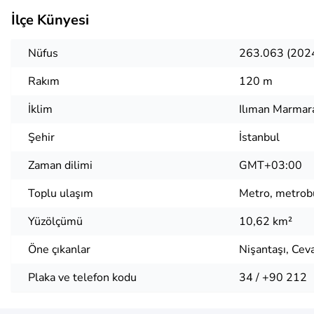
İlçe Künyesi
Nüfus
263.063 (202
Rakım
120 m
İklim
Ilıman Marmar
Şehir
İstanbul
Zaman dilimi
GMT+03:00
Toplu ulaşım
Metro, metrob
Yüzölçümü
10,62 km²
Öne çıkanlar
Nişantaşı, Ce
Plaka ve telefon kodu
34 / +90 212