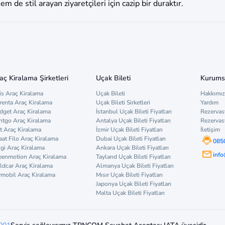
m de stil arayan ziyaretçileri için cazip bir duraktır.
aç Kiralama Şirketleri
Uçak Bileti
Kurums
is Araç Kiralama
Uçak Bileti
Hakkımı
renta Araç Kiralama
Uçak Bileti Sirketleri
Yardım
dget Araç Kiralama
İstanbul Uçak Bileti Fiyatları
Rezervas
ntgo Araç Kiralama
Antalya Uçak Bileti Fiyatları
Rezervas
t Araç Kiralama
İzmir Uçak Bileti Fiyatları
İletişim
aat Filo Araç Kiralama
Dubai Uçak Bileti Fiyatları
085
zgi Araç Kiralama
Ankara Uçak Bileti Fiyatları
inf
eenmotion Araç Kiralama
Tayland Uçak Bileti Fiyatları
ldcar Araç Kiralama
Almanya Uçak Bileti Fiyatları
rmobil Araç Kiralama
Mısır Uçak Bileti Fiyatları
Japonya Uçak Bileti Fiyatları
Malta Uçak Bileti Fiyatları