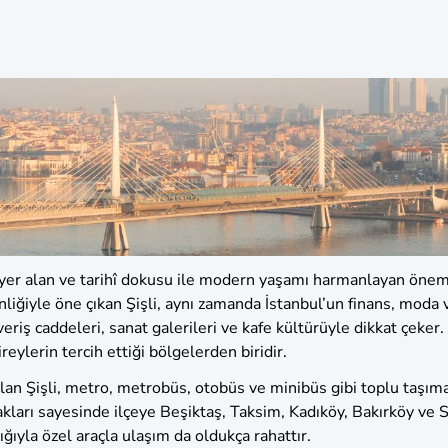
 yer alan ve tarihî dokusu ile modern yaşamı harmanlayan öneml
ginliğiyle öne çıkan Şişli, aynı zamanda İstanbul’un finans, moda 
riş caddeleri, sanat galerileri ve kafe kültürüyle dikkat çeker.
ylerin tercih ettiği bölgelerden biridir.
olan Şişli, metro, metrobüs, otobüs ve minibüs gibi toplu taşıma 
rı sayesinde ilçeye Beşiktaş, Taksim, Kadıköy, Bakırköy ve 
ğıyla özel araçla ulaşım da oldukça rahattır.