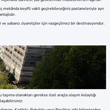
iç mekânda keyifli vakit geçirebileceğiniz pastaneleriyle ayrı
ntajlıdır.
 ve yabancı ziyaretçiler için vazgeçilmez bir destinasyondur.
u taşıma olanakları gerekse özel araçla ulaşım kolaylığı
aşabilirsiniz:
avalimanı, Kadıköy, Bakırköy veya Beşiktaş gibi bölgelerden