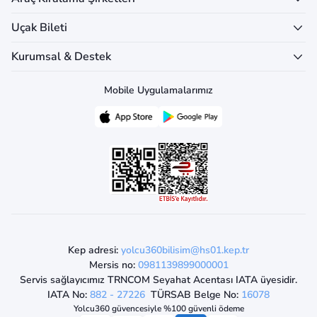
Uçak Bileti
Kurumsal & Destek
Mobile Uygulamalarımız
Kep adresi:
yolcu360bilisim@hs01.kep.tr
Mersis no:
0981139899000001
Servis sağlayıcımız TRNCOM Seyahat Acentası IATA üyesidir.
IATA No:
882 - 27226
TÜRSAB Belge No:
16078
Yolcu360 güvencesiyle %100 güvenli ödeme