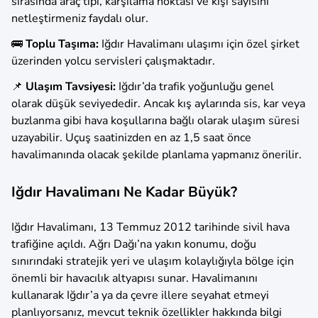
sırasında araç tipi, karşılama noktası ve kişi sayısını
netleştirmeniz faydalı olur.
🚌
Toplu Taşıma:
Iğdır Havalimanı ulaşımı için özel şirket
üzerinden yolcu servisleri çalışmaktadır.
📌
Ulaşım Tavsiyesi:
Iğdır’da trafik yoğunluğu genel
olarak düşük seviyededir. Ancak kış aylarında sis, kar veya
buzlanma gibi hava koşullarına bağlı olarak ulaşım süresi
uzayabilir. Uçuş saatinizden en az 1,5 saat önce
havalimanında olacak şekilde planlama yapmanız önerilir.
Iğdır Havalimanı Ne Kadar Büyük?
Iğdır Havalimanı, 13 Temmuz 2012 tarihinde sivil hava
trafiğine açıldı. Ağrı Dağı’na yakın konumu, doğu
sınırındaki stratejik yeri ve ulaşım kolaylığıyla bölge için
önemli bir havacılık altyapısı sunar. Havalimanını
kullanarak Iğdır’a ya da çevre illere seyahat etmeyi
planlıyorsanız, mevcut teknik özellikler hakkında bilgi