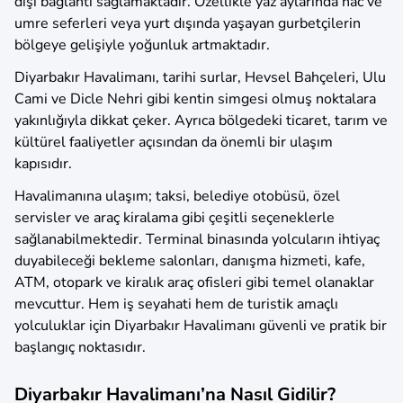
dışı bağlantı sağlamaktadır. Özellikle yaz aylarında hac ve
umre seferleri veya yurt dışında yaşayan gurbetçilerin
bölgeye gelişiyle yoğunluk artmaktadır.
Diyarbakır Havalimanı, tarihi surlar, Hevsel Bahçeleri, Ulu
Cami ve Dicle Nehri gibi kentin simgesi olmuş noktalara
yakınlığıyla dikkat çeker. Ayrıca bölgedeki ticaret, tarım ve
kültürel faaliyetler açısından da önemli bir ulaşım
kapısıdır.
Havalimanına ulaşım; taksi, belediye otobüsü, özel
servisler ve araç kiralama gibi çeşitli seçeneklerle
sağlanabilmektedir. Terminal binasında yolcuların ihtiyaç
duyabileceği bekleme salonları, danışma hizmeti, kafe,
ATM, otopark ve kiralık araç ofisleri gibi temel olanaklar
mevcuttur. Hem iş seyahati hem de turistik amaçlı
yolculuklar için Diyarbakır Havalimanı güvenli ve pratik bir
başlangıç noktasıdır.
Diyarbakır Havalimanı’na Nasıl Gidilir?