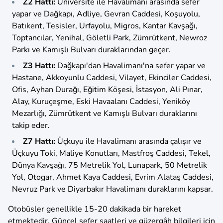
Z2 Hattı:
Üniversite ile Havalimanı arasında sefer
yapar ve Dağkapı, Adliye, Gevran Caddesi, Koşuyolu,
Batıkent, Tesisler, Urfayolu, Migros, Kantar Kavşağı,
Toptancılar, Yenihal, Göletli Park, Zümrütkent, Newroz
Parkı ve Kamışlı Bulvarı duraklarından geçer.
Z3 Hattı:
Dağkapı'dan Havalimanı'na sefer yapar ve
Hastane, Akkoyunlu Caddesi, Vilayet, Ekinciler Caddesi,
Ofis, Ayhan Durağı, Eğitim Köşesi, İstasyon, Ali Pınar,
Alay, Kuruçeşme, Eski Havaalanı Caddesi, Yeniköy
Mezarlığı, Zümrütkent ve Kamışlı Bulvarı duraklarını
takip eder.
Z7 Hattı:
Üçkuyu ile Havalimanı arasında çalışır ve
Üçkuyu Toki, Maliye Konutları, Mastfroş Caddesi, Tekel,
Dünya Kavşağı, 75 Metrelik Yol, Lunapark, 50 Metrelik
Yol, Otogar, Ahmet Kaya Caddesi, Evrim Alataş Caddesi,
Nevruz Park ve Diyarbakır Havalimanı duraklarını kapsar.
Otobüsler genellikle 15-20 dakikada bir hareket
etmektedir. Güncel sefer saatleri ve güzergâh bilgileri için