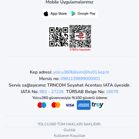
Mobile Uygulamalarımız
Kep adresi:
yolcu360bilisim@hs01.kep.tr
Mersis no:
0981139899000001
Servis sağlayıcımız TRNCOM Seyahat Acentası IATA üyesidir.
IATA No:
882 - 27226
TÜRSAB Belge No:
16078
Yolcu360 güvencesiyle %100 güvenli ödeme
YOLCU360 TÜM HAKLARI SAKLIDIR.
Gizlilik
Kullanım Koşulları