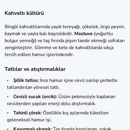
Kahvaltı kültürü
Bingöl kahvaltılarında yayık tereyağı, çökelek, örgü peynir,
kaymak ve yayla balı başroldedir.
Mastuva
(yoğurtlu
bulgur yemeği) ve taş fırında pişen tandır ekmeği sofraları
zenginleştirir. Gömme ve kete de kahvaltılarda sıkça
tercih edilen hamur işlerindendir.
Tatlılar ve atıştırmalıklar
Şillik tatlısı:
İnce hamur içine ceviz sarılıp şerbetle
tatlandırılan yöresel tatlı.
Cevizli sucuk (orcik):
Üzüm pekmeziyle kaplanan
cevizlerden yapılan enerji dolu atıştırmalık.
Tahinli çörek:
Özellikle kış aylarında tüketilen
geleneksel hamur işi.
Kavurmalı ekmek:
Taş fırında hazırlanan, sokak