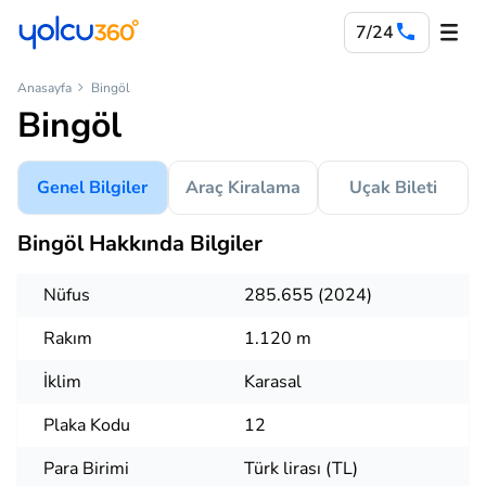
7/24
Anasayfa
Bingöl
Bingöl
Genel Bilgiler
Araç Kiralama
Uçak Bileti
Bingöl Hakkında Bilgiler
Nüfus
285.655 (2024)
Rakım
1.120 m
İklim
Karasal
Plaka Kodu
12
Para Birimi
Türk lirası (TL)