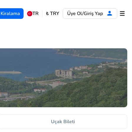
 Kiralama
TR
₺
TRY
Üye Ol/Giriş Yap
Uçak Bileti