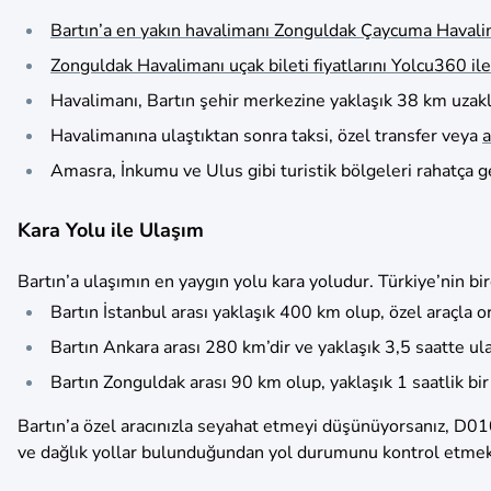
Bartın’a en yakın havalimanı Zonguldak Çaycuma Havali
Zonguldak Havalimanı uçak bileti fiyatlarını Yolcu360 ile k
Havalimanı, Bartın şehir merkezine yaklaşık 38 km uzaklı
Havalimanına ulaştıktan sonra taksi, özel transfer veya
a
Amasra, İnkumu ve Ulus gibi turistik bölgeleri rahatça gez
Kara Yolu ile Ulaşım
Bartın’a ulaşımın en yaygın yolu kara yoludur. Türkiye’nin bi
Bartın İstanbul arası yaklaşık 400 km olup, özel araçla 
Bartın Ankara arası 280 km’dir ve yaklaşık 3,5 saatte ulaş
Bartın Zonguldak arası 90 km olup, yaklaşık 1 saatlik bir
Bartın’a özel aracınızla seyahat etmeyi düşünüyorsanız, D010
ve dağlık yollar bulunduğundan yol durumunu kontrol etmek f