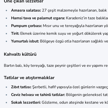
Öne çıkan lezzetler
Amasra salatası:
27 çeşit malzemeyle hazırlanan, balık 
Hamsi tava ve palamut ızgara:
Karadeniz’in taze balıklar
Pumpum çorbası:
Mısır unu ve tereyağıyla hazırlanan yö
Tirit:
Ekmek üzerine kemik suyu ve yoğurt dökülerek yap
Yumurtalı isbut:
Bölgeye özgü otla hazırlanan sağlıklı ve 
Kahvaltı kültürü
Bartın balı, köy tereyağı, taze peynir çeşitleri ve ev yapımı r
Tatlılar ve atıştırmalıklar
Zıbıt tatlısı:
Şerbetli, hafif yapısıyla özel günlerin vazgeç
Ceviz helvası ve tahinli tatlılar:
Bölgenin geleneksel tatl
Sokak lezzetleri:
Gözleme, odun ateşinde kestane ve közd