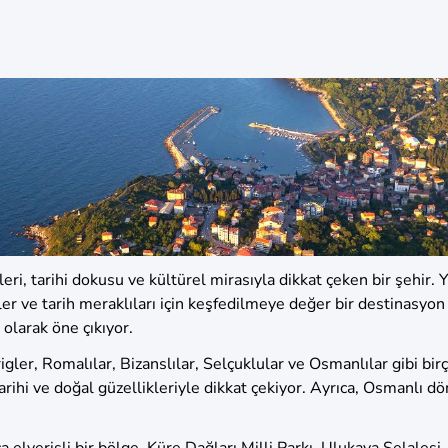
eri, tarihi dokusu ve kültürel mirasıyla dikkat çeken bir şehir. 
r ve tarih meraklıları için keşfedilmeye değer bir destinasyon
 olarak öne çıkıyor.
rigler, Romalılar, Bizanslılar, Selçuklular ve Osmanlılar gibi bi
rihi ve doğal güzellikleriyle dikkat çekiyor. Ayrıca, Osmanlı d
a elverişli bir bölge. Küre Dağları Milli Parkı, Ulukaya Şelales