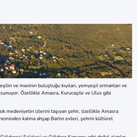
Yeşilin ve mavinin buluştuğu kıyıları, yemyeşil ormanları ve
 sunuyor. Özellikle Amasra, Kurucaşile ve Ulus gibi
rçok medeniyetin izlerini taşıyan şehir, özellikle Amasra
öneminden kalma ahşap Bartın evleri, şehrin kültürel
i, Gölderesi Şelalesi ve Göldere Kanyonu gibi doğal alanlar,