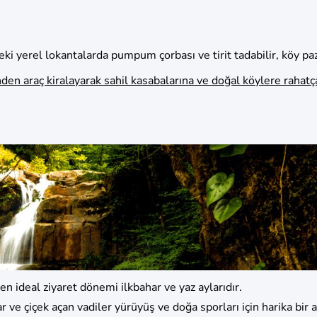
ki yerel lokantalarda pumpum çorbası ve tirit tadabilir, köy paza
nden araç kiralayarak sahil kasabalarına ve doğal köylere rahatça
en ideal ziyaret dönemi ilkbahar ve yaz aylarıdır.
 ve çiçek açan vadiler yürüyüş ve doğa sporları için harika bir