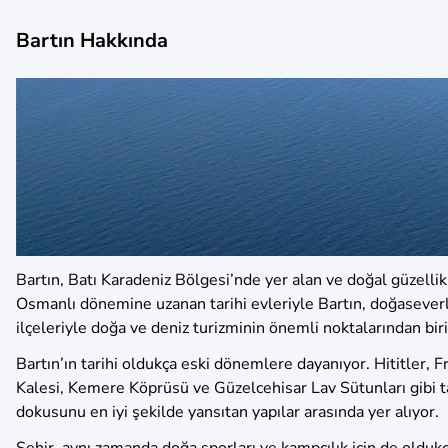
Bartın Hakkında
Bartın, Batı Karadeniz Bölgesi’nde yer alan ve doğal güzellikl
Osmanlı dönemine uzanan tarihi evleriyle Bartın, doğaseverle
ilçeleriyle doğa ve deniz turizminin önemli noktalarından biri
Bartın’ın tarihi oldukça eski dönemlere dayanıyor. Hititler, F
Kalesi, Kemere Köprüsü ve Güzelcehisar Lav Sütunları gibi ta
dokusunu en iyi şekilde yansıtan yapılar arasında yer alıyor.
Şehir, aynı zamanda doğa sporları ve kampçılık için de oldukç