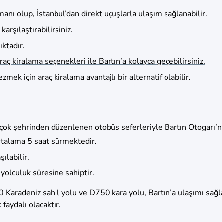
manı olup
, İstanbul’dan direkt uçuşlarla ulaşım sağlanabilir.
arşılaştırabilirsiniz.
ktadır.
raç kiralama seçenekleri ile Bartın’a kolayca geçebilirsiniz
.
mek için araç kiralama avantajlı bir alternatif olabilir.
rçok şehrinden düzenlenen otobüs seferleriyle Bartın Otogarı’na
ortalama 5 saat sürmektedir.
ılabilir.
 yolculuk süresine sahiptir.
 Karadeniz sahil yolu ve D750 kara yolu, Bartın’a ulaşımı sağla
aydalı olacaktır.