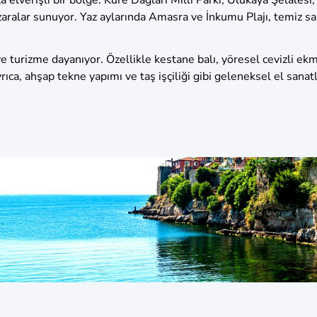
ralar sunuyor. Yaz aylarında Amasra ve İnkumu Plajı, temiz sahi
k ve turizme dayanıyor. Özellikle kestane balı, yöresel cevizli e
ıca, ahşap tekne yapımı ve taş işçiliği gibi geleneksel el sanatla