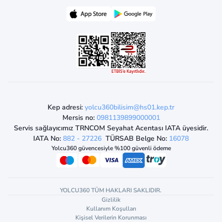
Kep adresi:
yolcu360bilisim@hs01.kep.tr
Mersis no:
0981139899000001
Servis sağlayıcımız TRNCOM Seyahat Acentası IATA üyesidir.
IATA No:
882 - 27226
TÜRSAB Belge No:
16078
Yolcu360 güvencesiyle %100 güvenli ödeme
YOLCU360 TÜM HAKLARI SAKLIDIR.
Gizlilik
Kullanım Koşulları
Kişisel Verilerin Korunması