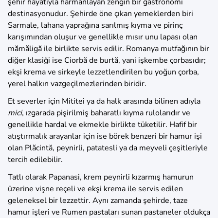
şehir hayatıyla harmanlayan zengin bir gastronomi
destinasyonudur. Şehirde öne çıkan yemeklerden biri
Sarmale, lahana yaprağına sarılmış kıyma ve pirinç
karışımından oluşur ve genellikle mısır unu lapası olan
mămăligă ile birlikte servis edilir. Romanya mutfağının bir
diğer klasiği ise Ciorbă de burtă, yani işkembe çorbasıdır;
ekşi krema ve sirkeyle lezzetlendirilen bu yoğun çorba,
yerel halkın vazgeçilmezlerinden biridir.
Et severler için Mititei ya da halk arasında bilinen adıyla
mici
, ızgarada pişirilmiş baharatlı kıyma rulolarıdır ve
genellikle hardal ve ekmekle birlikte tüketilir. Hafif bir
atıştırmalık arayanlar için ise börek benzeri bir hamur işi
olan Plăcintă, peynirli, patatesli ya da meyveli çeşitleriyle
tercih edilebilir.
Tatlı olarak Papanasi, krem peynirli kızarmış hamurun
üzerine vişne reçeli ve ekşi krema ile servis edilen
geleneksel bir lezzettir. Aynı zamanda şehirde, taze
hamur işleri ve Rumen pastaları sunan pastaneler oldukça