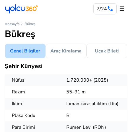
7/24
Anasayfa
Bükreş
Bükreş
Genel Bilgiler
Araç Kiralama
Uçak Bileti
Şehir Künyesi
Nüfus
1.720.000+ (2025)
Rakım
55–91 m
İklim
Ilıman karasal iklim (Dfa)
Plaka Kodu
B
Para Birimi
Rumen Leyi (RON)