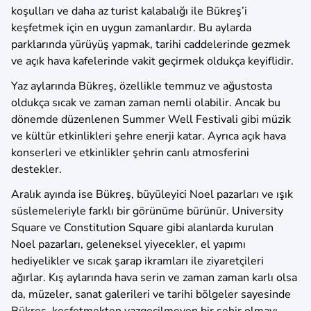
koşulları ve daha az turist kalabalığı ile Bükreş’i
keşfetmek için en uygun zamanlardır. Bu aylarda
parklarında yürüyüş yapmak, tarihi caddelerinde gezmek
ve açık hava kafelerinde vakit geçirmek oldukça keyiflidir.
Yaz aylarında Bükreş, özellikle temmuz ve ağustosta
oldukça sıcak ve zaman zaman nemli olabilir. Ancak bu
dönemde düzenlenen Summer Well Festivali gibi müzik
ve kültür etkinlikleri şehre enerji katar. Ayrıca açık hava
konserleri ve etkinlikler şehrin canlı atmosferini
destekler.
Aralık ayında ise Bükreş, büyüleyici Noel pazarları ve ışık
süslemeleriyle farklı bir görünüme bürünür. University
Square ve Constitution Square gibi alanlarda kurulan
Noel pazarları, geleneksel yiyecekler, el yapımı
hediyelikler ve sıcak şarap ikramları ile ziyaretçileri
ağırlar. Kış aylarında hava serin ve zaman zaman karlı olsa
da, müzeler, sanat galerileri ve tarihi bölgeler sayesinde
Bükreş, keşfetmekten vazgeçilmeyen bir şehir olmayı