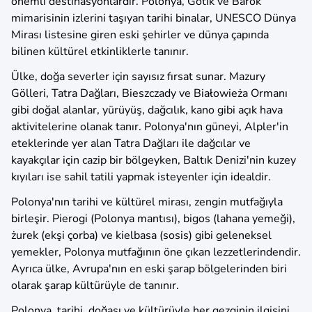
önemli destinasyonlardır. Polonya, Gotik ve Barok
mimarisinin izlerini taşıyan tarihi binalar, UNESCO Dünya
Mirası listesine giren eski şehirler ve dünya çapında
bilinen kültürel etkinliklerle tanınır.
Ülke, doğa severler için sayısız fırsat sunar. Mazury
Gölleri, Tatra Dağları, Bieszczady ve Białowieża Ormanı
gibi doğal alanlar, yürüyüş, dağcılık, kano gibi açık hava
aktivitelerine olanak tanır. Polonya'nın güneyi, Alpler'in
eteklerinde yer alan Tatra Dağları ile dağcılar ve
kayakçılar için cazip bir bölgeyken, Baltık Denizi'nin kuzey
kıyıları ise sahil tatili yapmak isteyenler için idealdir.
Polonya'nın tarihi ve kültürel mirası, zengin mutfağıyla
birleşir. Pierogi (Polonya mantısı), bigos (lahana yemeği),
żurek (ekşi çorba) ve kielbasa (sosis) gibi geleneksel
yemekler, Polonya mutfağının öne çıkan lezzetlerindendir.
Ayrıca ülke, Avrupa'nın en eski şarap bölgelerinden biri
olarak şarap kültürüyle de tanınır.
Polonya, tarihi, doğası ve kültürüyle her gezginin ilgisini