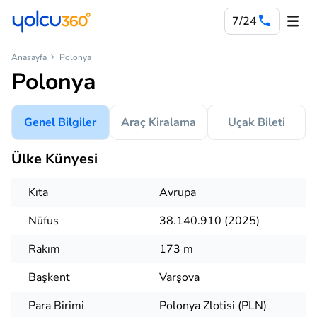
7/24
Anasayfa
Polonya
Polonya
Genel Bilgiler
Araç Kiralama
Uçak Bileti
Ülke Künyesi
Kıta
Avrupa
Nüfus
38.140.910 (2025)
Rakım
173 m
Başkent
Varşova
Para Birimi
Polonya Zlotisi (PLN)