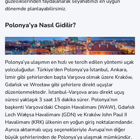
güzelliklerinden faydalanarak seyahatinizi en uygun
dönemde planlayabilirsiniz.
Polonya’ya Nasıl Gidilir?
Polonya’ya ulaşımın en hızlı ve tercih edilen yöntemi uçak
yolculuğudur. Türkiye’den Polonya’ya İstanbul, Ankara,
İzmir gibi şehirlerden başta Varşova olmak üzere Kraków,
Gdańsk ve Wrocław gibi şehirlere direkt uçuşlar
düzenlenmektedir. İstanbul–Varşova arası direkt uçuş
süresi yaklaşık 3 saat 15 dakika sürer. Polonya’nın
başkenti Varşova’daki Chopin Havalimanı (WAW), Gdańsk
Lech Wałęsa Havalimanı (GDN) ve Kraków John Paul II
Havalimanı (KRK) ülkenin en yoğun giriş noktalarındandır.
Ayrıca aktarmalı uçuş seçenekleriyle Avrupa’nın diğer
büyük şehirlerinden de Polonya’ya ulaşmak mümkündür.