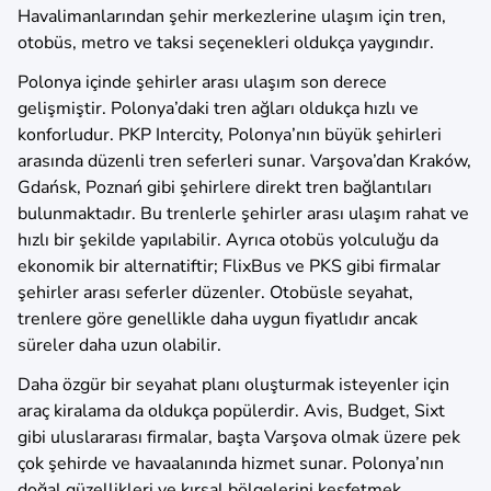
Havalimanlarından şehir merkezlerine ulaşım için tren,
otobüs, metro ve taksi seçenekleri oldukça yaygındır.
Polonya içinde şehirler arası ulaşım son derece
gelişmiştir. Polonya’daki tren ağları oldukça hızlı ve
konforludur. PKP Intercity, Polonya’nın büyük şehirleri
arasında düzenli tren seferleri sunar. Varşova’dan Kraków,
Gdańsk, Poznań gibi şehirlere direkt tren bağlantıları
bulunmaktadır. Bu trenlerle şehirler arası ulaşım rahat ve
hızlı bir şekilde yapılabilir. Ayrıca otobüs yolculuğu da
ekonomik bir alternatiftir; FlixBus ve PKS gibi firmalar
şehirler arası seferler düzenler. Otobüsle seyahat,
trenlere göre genellikle daha uygun fiyatlıdır ancak
süreler daha uzun olabilir.
Daha özgür bir seyahat planı oluşturmak isteyenler için
araç kiralama da oldukça popülerdir. Avis, Budget, Sixt
gibi uluslararası firmalar, başta Varşova olmak üzere pek
çok şehirde ve havaalanında hizmet sunar. Polonya’nın
doğal güzellikleri ve kırsal bölgelerini keşfetmek