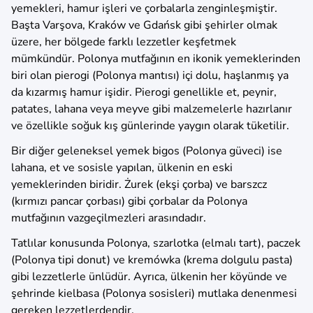
yemekleri, hamur işleri ve çorbalarla zenginleşmiştir.
Başta Varşova, Kraków ve Gdańsk gibi şehirler olmak
üzere, her bölgede farklı lezzetler keşfetmek
mümkündür. Polonya mutfağının en ikonik yemeklerinden
biri olan pierogi (Polonya mantısı) içi dolu, haşlanmış ya
da kızarmış hamur işidir. Pierogi genellikle et, peynir,
patates, lahana veya meyve gibi malzemelerle hazırlanır
ve özellikle soğuk kış günlerinde yaygın olarak tüketilir.
Bir diğer geleneksel yemek bigos (Polonya güveci) ise
lahana, et ve sosisle yapılan, ülkenin en eski
yemeklerinden biridir. Żurek (ekşi çorba) ve barszcz
(kırmızı pancar çorbası) gibi çorbalar da Polonya
mutfağının vazgeçilmezleri arasındadır.
Tatlılar konusunda Polonya, szarlotka (elmalı tart), paczek
(Polonya tipi donut) ve kremówka (krema dolgulu pasta)
gibi lezzetlerle ünlüdür. Ayrıca, ülkenin her köyünde ve
şehrinde kielbasa (Polonya sosisleri) mutlaka denenmesi
gereken lezzetlerdendir.