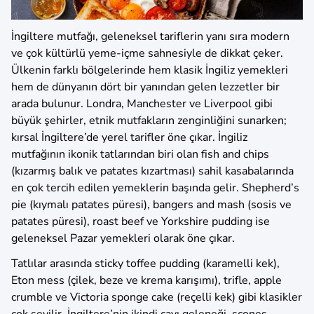
İngiltere mutfağı, geleneksel tariflerin yanı sıra modern
ve çok kültürlü yeme-içme sahnesiyle de dikkat çeker.
Ülkenin farklı bölgelerinde hem klasik İngiliz yemekleri
hem de dünyanın dört bir yanından gelen lezzetler bir
arada bulunur. Londra, Manchester ve Liverpool gibi
büyük şehirler, etnik mutfakların zenginliğini sunarken;
kırsal İngiltere’de yerel tarifler öne çıkar. İngiliz
mutfağının ikonik tatlarından biri olan fish and chips
(kızarmış balık ve patates kızartması) sahil kasabalarında
en çok tercih edilen yemeklerin başında gelir. Shepherd’s
pie (kıymalı patates püresi), bangers and mash (sosis ve
patates püresi), roast beef ve Yorkshire pudding ise
geleneksel Pazar yemekleri olarak öne çıkar.
Tatlılar arasında sticky toffee pudding (karamelli kek),
Eton mess (çilek, beze ve krema karışımı), trifle, apple
crumble ve Victoria sponge cake (reçelli kek) gibi klasikler