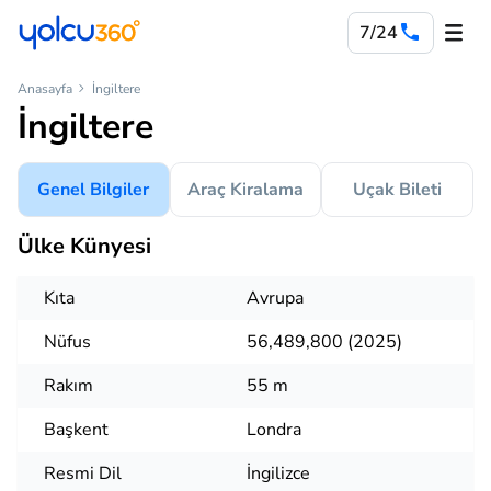
7/24
Anasayfa
İngiltere
İngiltere
Genel Bilgiler
Araç Kiralama
Uçak Bileti
Ülke Künyesi
Kıta
Avrupa
Nüfus
56,489,800 (2025)
Rakım
55 m
Başkent
Londra
Resmi Dil
İngilizce