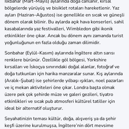
İlkbahar (Mart–Mayıs) aylarında doğa canlanır, kırsal
bölgelerde yürüyüş ve bisiklet rotaları hareketlenir. Yaz
ayları (Haziran–Ağustos) ise genellikle en sıcak ve güneşli
dönem olarak bilinir. Bu aylarda açık hava konserleri, sahil
kasabalarında yaz festivalleri, Wimbledon gibi ikonik
etkinlikler öne çıkar. Ancak bu dönem aynı zamanda turist
yoğunluğunun en fazla olduğu zaman dilimidir.
Sonbahar (Eylül–Kasım) aylarında İngiltere altın sarısı
renklere bürünür. Özellikle göl bölgesi, Yorkshire
kırsalları ve İskoçya sınırındaki doğal alanlar, fotoğraf ve
doğa tutkunları için harika manzaralar sunar. Kış aylarında
(Aralık–Şubat) ise şehirlerde yılbaşı ışıkları, noel pazarları
ve iç mekan aktiviteleri öne çıkar. Londra başta olmak
üzere pek çok şehirde müze ve galeri gezileri, tiyatro
etkinlikleri ve sıcak pub atmosferi kültürel tatiller için
ideal bir alternatif oluşturur.
Seyahatinizin teması kültür, doğa, alışveriş ya da şehir
keşfi üzerine kurulmuşsa, İngiltere’nin dört mevsime