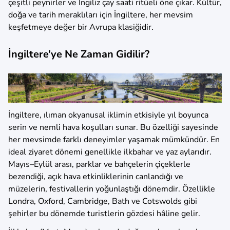
çeşitli peynirler ve İngiliz çay saati ritüeli öne çıkar. Kültür,
doğa ve tarih meraklıları için İngiltere, her mevsim
keşfetmeye değer bir Avrupa klasiğidir.
İngiltere’ye Ne Zaman Gidilir?
İngiltere, ılıman okyanusal iklimin etkisiyle yıl boyunca
serin ve nemli hava koşulları sunar. Bu özelliği sayesinde
her mevsimde farklı deneyimler yaşamak mümkündür. En
ideal ziyaret dönemi genellikle ilkbahar ve yaz aylarıdır.
Mayıs–Eylül arası, parklar ve bahçelerin çiçeklerle
bezendiği, açık hava etkinliklerinin canlandığı ve
müzelerin, festivallerin yoğunlaştığı dönemdir. Özellikle
Londra, Oxford, Cambridge, Bath ve Cotswolds gibi
şehirler bu dönemde turistlerin gözdesi hâline gelir.