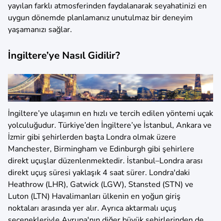
yayılan farklı atmosferinden faydalanarak seyahatinizi en
uygun dönemde planlamanız unutulmaz bir deneyim
yaşamanızı sağlar.
İngiltere’ye Nasıl Gidilir?
İngiltere’ye ulaşımın en hızlı ve tercih edilen yöntemi uçak
yolculuğudur. Türkiye’den İngiltere’ye İstanbul, Ankara ve
İzmir gibi şehirlerden başta Londra olmak üzere
Manchester, Birmingham ve Edinburgh gibi şehirlere
direkt uçuşlar düzenlenmektedir. İstanbul–Londra arası
direkt uçuş süresi yaklaşık 4 saat sürer. Londra'daki
Heathrow (LHR), Gatwick (LGW), Stansted (STN) ve
Luton (LTN) Havalimanları ülkenin en yoğun giriş
noktaları arasında yer alır. Ayrıca aktarmalı uçuş
seçenekleriyle Avrupa'nın diğer büyük şehirlerinden de