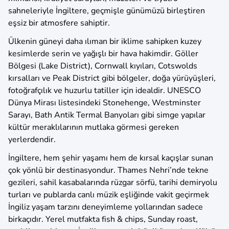
sahneleriyle İngiltere, geçmişle günümüzü birleştiren
eşsiz bir atmosfere sahiptir.
Ülkenin güneyi daha ılıman bir iklime sahipken kuzey
kesimlerde serin ve yağışlı bir hava hakimdir. Göller
Bölgesi (Lake District), Cornwall kıyıları, Cotswolds
kırsalları ve Peak District gibi bölgeler, doğa yürüyüşleri,
fotoğrafçılık ve huzurlu tatiller için idealdir. UNESCO
Dünya Mirası listesindeki Stonehenge, Westminster
Sarayı, Bath Antik Termal Banyoları gibi simge yapılar
kültür meraklılarının mutlaka görmesi gereken
yerlerdendir.
İngiltere, hem şehir yaşamı hem de kırsal kaçışlar sunan
çok yönlü bir destinasyondur. Thames Nehri’nde tekne
gezileri, sahil kasabalarında rüzgar sörfü, tarihi demiryolu
turları ve publarda canlı müzik eşliğinde vakit geçirmek
İngiliz yaşam tarzını deneyimleme yollarından sadece
birkaçıdır. Yerel mutfakta fish & chips, Sunday roast,