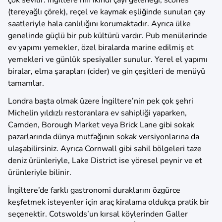
çok sevilir. İngiltere’nin ikindi çayı geleneği, scones
(tereyağlı çörek), reçel ve kaymak eşliğinde sunulan çay
saatleriyle hala canlılığını korumaktadır. Ayrıca ülke
genelinde güçlü bir pub kültürü vardır. Pub menülerinde
ev yapımı yemekler, özel biralarda marine edilmiş et
yemekleri ve günlük spesiyaller sunulur. Yerel el yapımı
biralar, elma şarapları (cider) ve gin çeşitleri de menüyü
tamamlar.
Londra başta olmak üzere İngiltere’nin pek çok şehri
Michelin yıldızlı restoranlara ev sahipliği yaparken,
Camden, Borough Market veya Brick Lane gibi sokak
pazarlarında dünya mutfağının sokak versiyonlarına da
ulaşabilirsiniz. Ayrıca Cornwall gibi sahil bölgeleri taze
deniz ürünleriyle, Lake District ise yöresel peynir ve et
ürünleriyle bilinir.
İngiltere’de farklı gastronomi duraklarını özgürce
keşfetmek isteyenler için araç kiralama oldukça pratik bir
seçenektir. Cotswolds’un kırsal köylerinden Galler