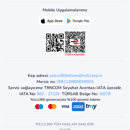
Mobile Uygulamalarımız
Kep adresi:
yolcu360bilisim@hs01.kep.tr
Mersis no:
0981139899000001
Servis sağlayıcımız TRNCOM Seyahat Acentası IATA üyesidir.
IATA No:
882 - 27226
TÜRSAB Belge No:
16078
Yolcu360 güvencesiyle %100 güvenli ödeme
YOLCU360 TÜM HAKLARI SAKLIDIR.
Gizlilik