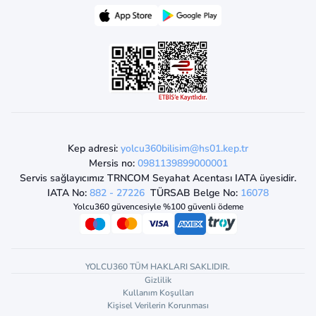
Kep adresi:
yolcu360bilisim@hs01.kep.tr
Mersis no:
0981139899000001
Servis sağlayıcımız TRNCOM Seyahat Acentası IATA üyesidir.
IATA No:
882 - 27226
TÜRSAB Belge No:
16078
Yolcu360 güvencesiyle %100 güvenli ödeme
YOLCU360 TÜM HAKLARI SAKLIDIR.
Gizlilik
Kullanım Koşulları
Kişisel Verilerin Korunması