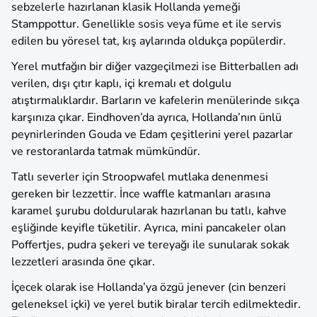
sebzelerle hazırlanan klasik Hollanda yemeği
Stamppottur. Genellikle sosis veya füme et ile servis
edilen bu yöresel tat, kış aylarında oldukça popülerdir.
Yerel mutfağın bir diğer vazgeçilmezi ise Bitterballen adı
verilen, dışı çıtır kaplı, içi kremalı et dolgulu
atıştırmalıklardır. Barların ve kafelerin menülerinde sıkça
karşınıza çıkar. Eindhoven’da ayrıca, Hollanda’nın ünlü
peynirlerinden Gouda ve Edam çeşitlerini yerel pazarlar
ve restoranlarda tatmak mümkündür.
Tatlı severler için Stroopwafel mutlaka denenmesi
gereken bir lezzettir. İnce waffle katmanları arasına
karamel şurubu doldurularak hazırlanan bu tatlı, kahve
eşliğinde keyifle tüketilir. Ayrıca, mini pancakeler olan
Poffertjes, pudra şekeri ve tereyağı ile sunularak sokak
lezzetleri arasında öne çıkar.
İçecek olarak ise Hollanda’ya özgü jenever (cin benzeri
geleneksel içki) ve yerel butik biralar tercih edilmektedir.