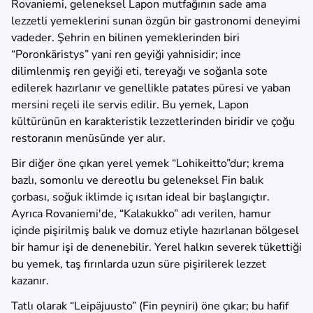
Rovaniemi, geleneksel Lapon mutfağının sade ama
lezzetli yemeklerini sunan özgün bir gastronomi deneyimi
vadeder. Şehrin en bilinen yemeklerinden biri
“Poronkäristys” yani ren geyiği yahnisidir; ince
dilimlenmiş ren geyiği eti, tereyağı ve soğanla sote
edilerek hazırlanır ve genellikle patates püresi ve yaban
mersini reçeli ile servis edilir. Bu yemek, Lapon
kültürünün en karakteristik lezzetlerinden biridir ve çoğu
restoranın menüsünde yer alır.
Bir diğer öne çıkan yerel yemek “Lohikeitto”dur; krema
bazlı, somonlu ve dereotlu bu geleneksel Fin balık
çorbası, soğuk iklimde iç ısıtan ideal bir başlangıçtır.
Ayrıca Rovaniemi'de, “Kalakukko” adı verilen, hamur
içinde pişirilmiş balık ve domuz etiyle hazırlanan bölgesel
bir hamur işi de denenebilir. Yerel halkın severek tükettiği
bu yemek, taş fırınlarda uzun süre pişirilerek lezzet
kazanır.
Tatlı olarak “Leipäjuusto” (Fin peyniri) öne çıkar; bu hafif