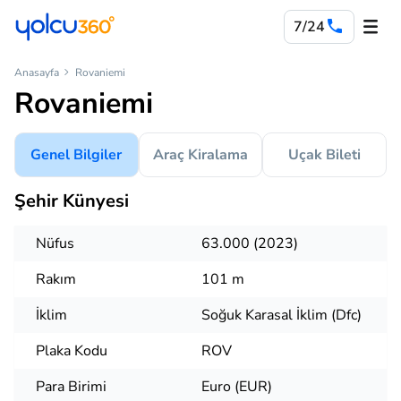
7/24
Anasayfa
Rovaniemi
Rovaniemi
Genel Bilgiler
Araç Kiralama
Uçak Bileti
Şehir Künyesi
Nüfus
63.000 (2023)
Rakım
101 m
İklim
Soğuk Karasal İklim (Dfc)
Plaka Kodu
ROV
Para Birimi
Euro (EUR)