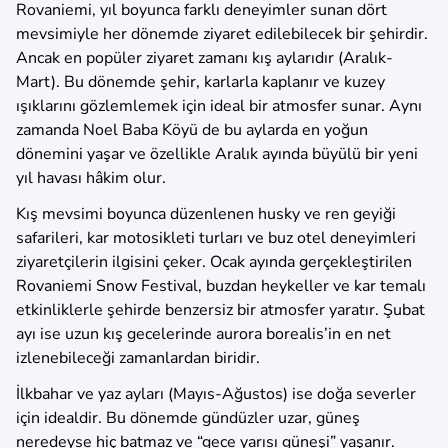
Rovaniemi, yıl boyunca farklı deneyimler sunan dört
mevsimiyle her dönemde ziyaret edilebilecek bir şehirdir.
Ancak en popüler ziyaret zamanı kış aylarıdır (Aralık-
Mart). Bu dönemde şehir, karlarla kaplanır ve kuzey
ışıklarını gözlemlemek için ideal bir atmosfer sunar. Aynı
zamanda Noel Baba Köyü de bu aylarda en yoğun
dönemini yaşar ve özellikle Aralık ayında büyülü bir yeni
yıl havası hâkim olur.
Kış mevsimi boyunca düzenlenen husky ve ren geyiği
safarileri, kar motosikleti turları ve buz otel deneyimleri
ziyaretçilerin ilgisini çeker. Ocak ayında gerçekleştirilen
Rovaniemi Snow Festival, buzdan heykeller ve kar temalı
etkinliklerle şehirde benzersiz bir atmosfer yaratır. Şubat
ayı ise uzun kış gecelerinde aurora borealis’in en net
izlenebileceği zamanlardan biridir.
İlkbahar ve yaz ayları (Mayıs-Ağustos) ise doğa severler
için idealdir. Bu dönemde gündüzler uzar, güneş
neredeyse hiç batmaz ve “gece yarısı güneşi” yaşanır.