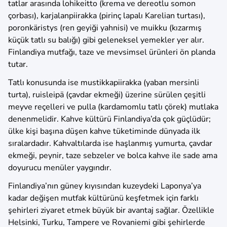
tatlar arasında lohikeitto (krema ve dereotlu somon
çorbası), karjalanpiirakka (pirinç lapalı Karelian turtası),
poronkäristys (ren geyiği yahnisi) ve muikku (kızarmış
küçük tatlı su balığı) gibi geleneksel yemekler yer alır.
Finlandiya mutfağı, taze ve mevsimsel ürünleri ön planda
tutar.
Tatlı konusunda ise mustikkapiirakka (yaban mersinli
turta), ruisleipä (çavdar ekmeği) üzerine sürülen çeşitli
meyve reçelleri ve pulla (kardamomlu tatlı çörek) mutlaka
denenmelidir. Kahve kültürü Finlandiya’da çok güçlüdür;
ülke kişi başına düşen kahve tüketiminde dünyada ilk
sıralardadır. Kahvaltılarda ise haşlanmış yumurta, çavdar
ekmeği, peynir, taze sebzeler ve bolca kahve ile sade ama
doyurucu menüler yaygındır.
Finlandiya’nın güney kıyısından kuzeydeki Laponya’ya
kadar değişen mutfak kültürünü keşfetmek için farklı
şehirleri ziyaret etmek büyük bir avantaj sağlar. Özellikle
Helsinki, Turku, Tampere ve Rovaniemi gibi şehirlerde