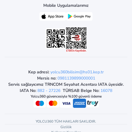
Mobile Uygulamalarımız
Kep adresi:
yolcu360bilisim@hs01.kep.tr
Mersis no:
0981139899000001
Servis sağlayıcımız TRNCOM Seyahat Acentası IATA üyesidir.
IATA No:
882 - 27226
TÜRSAB Belge No:
16078
Yolcu360 güvencesiyle %100 güvenli ödeme
YOLCU360 TÜM HAKLARI SAKLIDIR.
Gizlilik