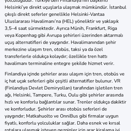
yolculuğudur. Türkiye’den Finlandiya’nın başkenti
Helsinki’ye direkt uçuşlarla ulaşmak mümkündür. İstanbul
çıkışlı direkt seferler genellikle Helsinki-Vantaa
Uluslararası Havalimanı’na (HEL) yöneliktir ve yaklaşık
3,5–4 saat sürmektedir. Ayrıca Münih, Frankfurt, Riga
veya Kopenhag gibi Avrupa şehirleri üzerinden aktarmalı
uçuş alternatifleri de yaygındır. Havalimanından şehir
merkezine ulaşım tren, otobüs, taksi ya da özel
transferlerle oldukça kolaydır; özellikle tren hattı
havalimanı terminaline entegre şekilde hizmet verir.
Finlandiya içinde şehirler arası ulaşım için tren, otobüs ve
iç hat uçak seferleri gibi çeşitli alternatifler bulunur. VR
(Finlandiya Devlet Demiryolları) tarafından işletilen tren
ağı, Helsinki, Tampere, Turku, Oulu gibi şehirler arasında
hızlı ve konforlu bağlantılar sunar. Trenler oldukça dakiktir
ve konforludur. Şehirler arası otobüs seferleri de
yaygındır; Matkahuolto ve OnniBus gibi firmalar uygun
fiyatlı, konforlu yolculuklar sağlar. Daha esnek ve kırsal
rotalara ulaşmak isteyen gezginler için araç kiralama iyi