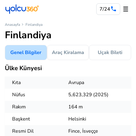
7/24
Anasayfa
Finlandiya
Finlandiya
Genel Bilgiler
Araç Kiralama
Uçak Bileti
Ülke Künyesi
Kıta
Avrupa
Nüfus
5,623,329 (2025)
Rakım
164 m
Başkent
Helsinki
Resmi Dil
Fince, İsveççe