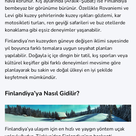
hava korunur. Kış aylarında (Aralık-Şubat) ise Finlandiya
bembeyaz bir görünüme bürünür. Özellikle Rovaniemi ve
Levi gibi kuzey şehirlerinde kuzey ışıkları gözlemi, kar
motosikleti turları, ren geyiği safarileri ve buz otellerde
konaklama gibi eşsiz deneyimler yaşanabilir.
Finlandiya’nın kuzeyden güneye değişen iklimi sayesinde
yıl boyunca farklı temalara uygun seyahat planları
yapılabilir. Doğayla iç içe dingin bir tatil, kış sporları veya
kültürel keşifler gibi farklı deneyimleri mevsime göre
planlayarak bu sakin ve doğal ülkeyi en iyi şekilde
keşfetmek mümkündür.
Finlandiya’ya Nasıl Gidilir?
Finlandiya’ya ulaşım için en hızlı ve yaygın yöntem uçak