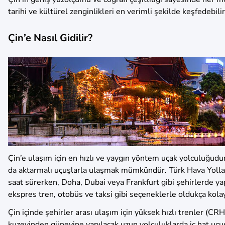
tarihi ve kültürel zenginlikleri en verimli şekilde keşfedebilir
Çin’e Nasıl Gidilir?
Çin’e ulaşım için en hızlı ve yaygın yöntem uçak yolculuğudu
da aktarmalı uçuşlarla ulaşmak mümkündür. Türk Hava Yolları
saat sürerken, Doha, Dubai veya Frankfurt gibi şehirlerde ya
ekspres tren, otobüs ve taksi gibi seçeneklerle oldukça kolay
Çin içinde şehirler arası ulaşım için yüksek hızlı trenler (C
kuzeyinden güneyine yapılacak uzun yolculuklarda iç hat uçuş