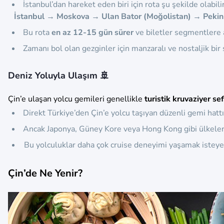
İstanbul’dan hareket eden biri için rota şu şekilde olabilir
İstanbul → Moskova → Ulan Bator (Moğolistan) → Pekin
Bu rota
en az 12-15 gün sürer
ve biletler segmentlere a
Zamanı bol olan gezginler için manzaralı ve nostaljik bir 
Deniz Yoluyla Ulaşım 🚢
Çin’e ulaşan yolcu gemileri genellikle
turistik kruvaziyer sef
Direkt Türkiye’den Çin’e yolcu taşıyan düzenli gemi hattı
Ancak Japonya, Güney Kore veya Hong Kong gibi ülkeler
Bu yolculuklar daha çok cruise deneyimi yaşamak isteye
Çin’de Ne Yenir?