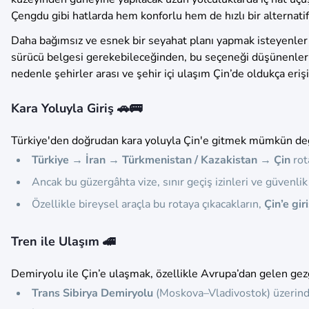
Çengdu gibi hatlarda hem konforlu hem de hızlı bir alternatif
Daha bağımsız ve esnek bir seyahat planı yapmak isteyenler i
sürücü belgesi gerekebileceğinden, bu seçeneği düşünenlerin
nedenle şehirler arası ve şehir içi ulaşım Çin’de oldukça erişi
Kara Yoluyla Giriş 🚗🚌
Türkiye'den doğrudan kara yoluyla Çin'e gitmek mümkün deği
Türkiye → İran → Türkmenistan / Kazakistan → Çin
rota
Ancak bu güzergâhta vize, sınır geçiş izinleri ve güvenl
Özellikle bireysel araçla bu rotaya çıkacakların,
Çin’e gir
Tren ile Ulaşım 🚄
Demiryolu ile Çin’e ulaşmak, özellikle Avrupa’dan gelen gezgi
Trans Sibirya Demiryolu
(Moskova–Vladivostok) üzerin