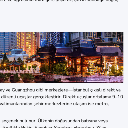
hay ve Guangzhou gibi merkezlere—İstanbul çıkışlı direkt ya
düzenli uçuşlar gerçekleştirir. Direkt uçuşlar ortalama 9–10
Havalimanlarından şehir merkezlerine ulaşım ise metro,
rçok seçenek bulunur. Ülkenin doğusundan batısına veya
ğı, özellikle Pekin-Şanghay, Şanghay-Hangzhou, Xi’an-