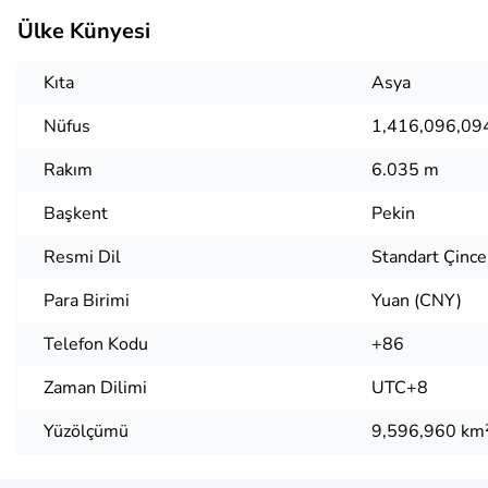
Ülke Künyesi
Kıta
Asya
Nüfus
1,416,096,09
Rakım
6.035 m
Başkent
Pekin
Resmi Dil
Standart Çince
Para Birimi
Yuan (CNY)
Telefon Kodu
+86
Zaman Dilimi
UTC+8
Yüzölçümü
9,596,960 km