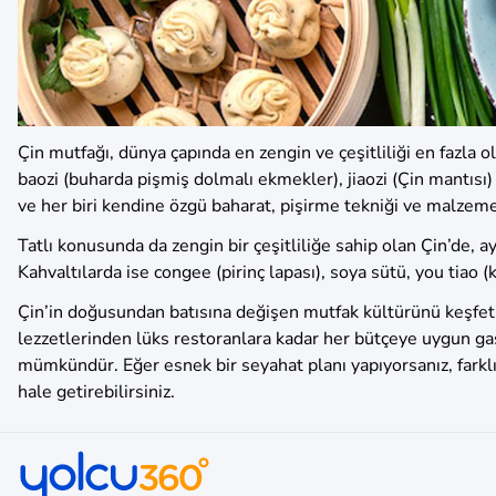
Çin mutfağı, dünya çapında en zengin ve çeşitliliği en fazla o
baozi (buharda pişmiş dolmalı ekmekler), jiaozi (Çin mantısı)
ve her biri kendine özgü baharat, pişirme tekniği ve malzemeler
Tatlı konusunda da zengin bir çeşitliliğe sahip olan Çin’de, a
Kahvaltılarda ise congee (pirinç lapası), soya sütü, you tiao
Çin’in doğusundan batısına değişen mutfak kültürünü keşfetme
lezzetlerinden lüks restoranlara kadar her bütçeye uygun ga
mümkündür. Eğer esnek bir seyahat planı yapıyorsanız, farklı 
hale getirebilirsiniz.