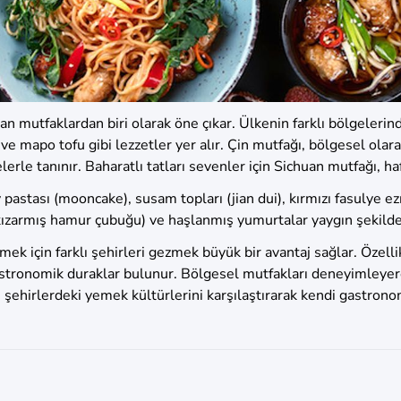
lan mutfaklardan biri olarak öne çıkar. Ülkenin farklı bölgeleri
 ve mapo tofu gibi lezzetler yer alır. Çin mutfağı, bölgesel olar
le tanınır. Baharatlı tatları sevenler için Sichuan mutfağı, hafi
y pastası (mooncake), susam topları (jian dui), kırmızı fasulye e
 (kızarmış hamur çubuğu) ve haşlanmış yumurtalar yaygın şekilde 
k için farklı şehirleri gezmek büyük bir avantaj sağlar. Özelli
stronomik duraklar bulunur. Bölgesel mutfakları deneyimleyere
şehirlerdeki yemek kültürlerini karşılaştırarak kendi gastronom