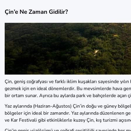
Çin’e Ne Zaman Gidilir?
Çin, geniş coğrafyası ve farklı iklim kuşakları sayesinde yılı
gezmek için en ideal dönemlerdir. Bu mevsimlerde hava genelli
bir ortam sunar. Ayrıca bu aylarda park ve bahçelerde açan çiç
Yaz aylarında (Haziran-Ağustos) Çin’in doğu ve güney bölgele
bölgeler için ideal bir zamandır. Yaz aylarında düzenlenen ge
ve Kar Festivali gibi etkinliklerle kuzey Çin, kış turizmi aç
Çin’in geniş yüzölçümü ve coğrafi çeşitliliği sayesinde her m