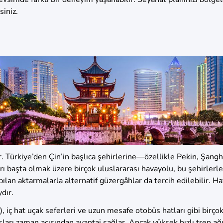
siniz.
r. Türkiye’den Çin’in başlıca şehirlerine—özellikle Pekin, Şang
 başta olmak üzere birçok uluslararası havayolu, bu şehirlerle 
pılan aktarmalarla alternatif güzergâhlar da tercih edilebilir. 
dır.
RH), iç hat uçak seferleri ve uzun mesafe otobüs hatları gibi bi
ları zaman açısından avantaj sağlar. Ancak yüksek hızlı tren a