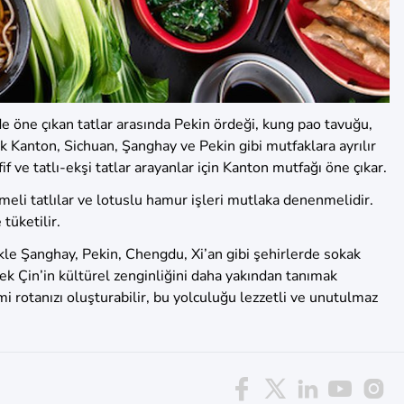
nde öne çıkan tatlar arasında Pekin ördeği, kung pao tavuğu,
ak Kanton, Sichuan, Şanghay ve Pekin gibi mutfaklara ayrılır
f ve tatlı-ekşi tatlar arayanlar için Kanton mutfağı öne çıkar.
zmeli tatlılar ve lotuslu hamur işleri mutlaka denenmelidir.
tüketilir.
kle Şanghay, Pekin, Chengdu, Xi’an gibi şehirlerde sokak
k Çin’in kültürel zenginliğini daha yakından tanımak
i rotanızı oluşturabilir, bu yolculuğu lezzetli ve unutulmaz