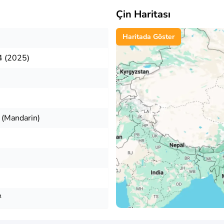
Çin Haritası
Haritada Göster
4 (2025)
 (Mandarin)
²