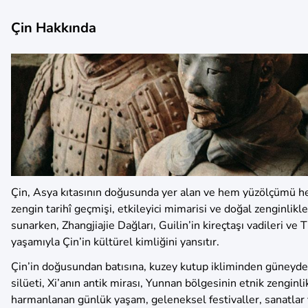
Çin Hakkında
Çin, Asya kıtasının doğusunda yer alan ve hem yüzölçümü he
zengin tarihî geçmişi, etkileyici mimarisi ve doğal zenginlikle
sunarken, Zhangjiajie Dağları, Guilin’in kireçtaşı vadileri v
yaşamıyla Çin’in kültürel kimliğini yansıtır.
Çin’in doğusundan batısına, kuzey kutup ikliminden güneydek
silüeti, Xi’anın antik mirası, Yunnan bölgesinin etnik zenginli
harmanlanan günlük yaşam, geleneksel festivaller, sanatlar 