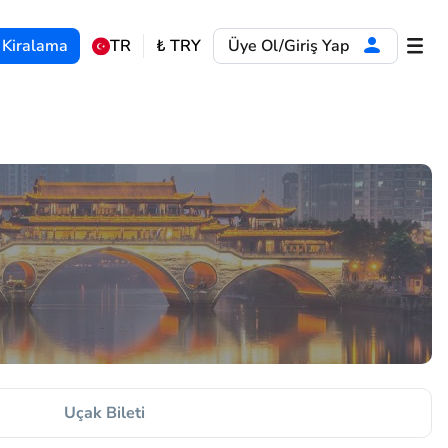
 Kiralama
TR
₺
TRY
Üye Ol/Giriş Yap
Uçak Bileti