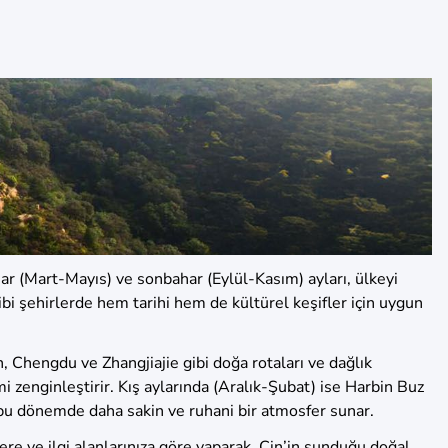
ahar (Mart-Mayıs) ve sonbahar (Eylül-Kasım) ayları, ülkeyi
bi şehirlerde hem tarihi hem de kültürel keşifler için uygun
 Chengdu ve Zhangjiajie gibi doğa rotaları ve dağlık
i zenginleştirir. Kış aylarında (Aralık-Şubat) ise Harbin Buz
er bu dönemde daha sakin ve ruhani bir atmosfer sunar.
ere ve ilgi alanlarınıza göre yaparak, Çin’in sunduğu doğal,