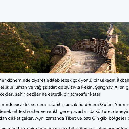
n her döneminde ziyaret edilebilecek çok yönlü bir ülkedir. İlkb
kle ılıman ve yağışsızdır; dolayısıyla Pekin, Şanghay, Xi’an gi
ekler, şehir gezilerine estetik bir atmosfer katar.
rinde sıcaklık ve nem artabilir; ancak bu dönem Guilin, Yunnan,
leneksel festivaller ve renkli gece pazarları da kültürel deneyim
ısından dikkat çeker. Aynı zamanda Tibet ve batı Çin gibi bölgel
evsimde farklı bir deneyim yaşanabilir. Seyahat planınızı bölgel