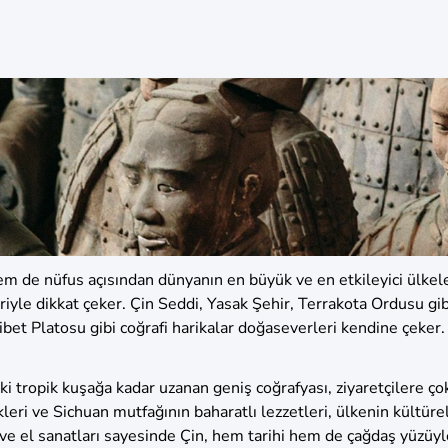
m de nüfus açısından dünyanın en büyük ve en etkileyici ülkel
riyle dikkat çeker. Çin Seddi, Yasak Şehir, Terrakota Ordusu gibi 
e Tibet Platosu gibi coğrafi harikalar doğaseverleri kendine çe
i tropik kuşağa kadar uzanan geniş coğrafyası, ziyaretçilere ç
kleri ve Sichuan mutfağının baharatlı lezzetleri, ülkenin kültüre
ve el sanatları sayesinde Çin, hem tarihi hem de çağdaş yüzüy