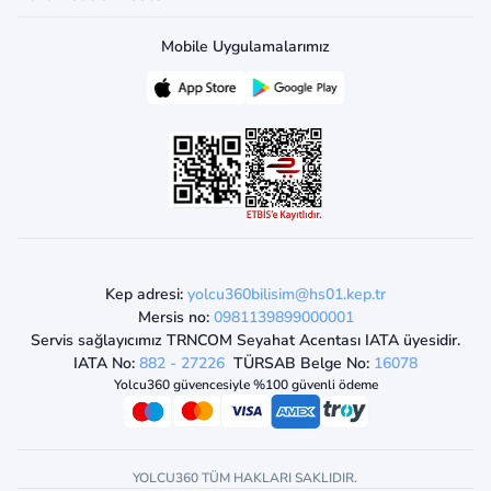
Mobile Uygulamalarımız
Kep adresi:
yolcu360bilisim@hs01.kep.tr
Mersis no:
0981139899000001
Servis sağlayıcımız TRNCOM Seyahat Acentası IATA üyesidir.
IATA No:
882 - 27226
TÜRSAB Belge No:
16078
Yolcu360 güvencesiyle %100 güvenli ödeme
YOLCU360 TÜM HAKLARI SAKLIDIR.