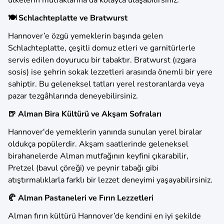
ülkelerin mutfaklarına da kolayca ulaşabilirsiniz.
🍽️ Schlachteplatte ve Bratwurst
Hannover’e özgü yemeklerin başında gelen
Schlachteplatte, çeşitli domuz etleri ve garnitürlerle
servis edilen doyurucu bir tabaktır. Bratwurst (ızgara
sosis) ise şehrin sokak lezzetleri arasında önemli bir yere
sahiptir. Bu geleneksel tatları yerel restoranlarda veya
pazar tezgâhlarında deneyebilirsiniz.
🍺 Alman Bira Kültürü ve Akşam Sofraları
Hannover'de yemeklerin yanında sunulan yerel biralar
oldukça popülerdir. Akşam saatlerinde geleneksel
birahanelerde Alman mutfağının keyfini çıkarabilir,
Pretzel (bavul çöreği) ve peynir tabağı gibi
atıştırmalıklarla farklı bir lezzet deneyimi yaşayabilirsiniz.
🥐 Alman Pastaneleri ve Fırın Lezzetleri
Alman fırın kültürü Hannover’de kendini en iyi şekilde