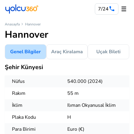
7/24
Anasayfa
Hannover
Hannover
Genel Bilgiler
Araç Kiralama
Uçak Bileti
Şehir Künyesi
Nüfus
540.000 (2024)
Rakım
55 m
İklim
Ilıman Okyanusal İklim
Plaka Kodu
H
Para Birimi
Euro (€)