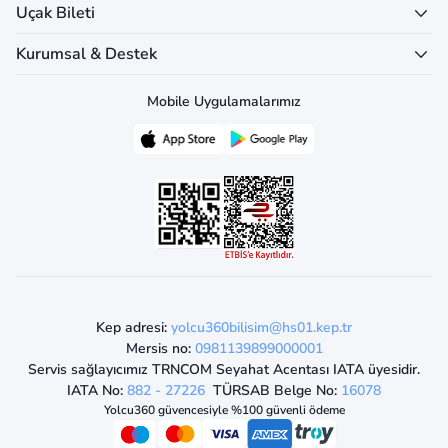
Uçak Bileti
Kurumsal & Destek
Mobile Uygulamalarımız
Kep adresi:
yolcu360bilisim@hs01.kep.tr
Mersis no:
0981139899000001
Servis sağlayıcımız TRNCOM Seyahat Acentası IATA üyesidir.
IATA No:
882 - 27226
TÜRSAB Belge No:
16078
Yolcu360 güvencesiyle %100 güvenli ödeme