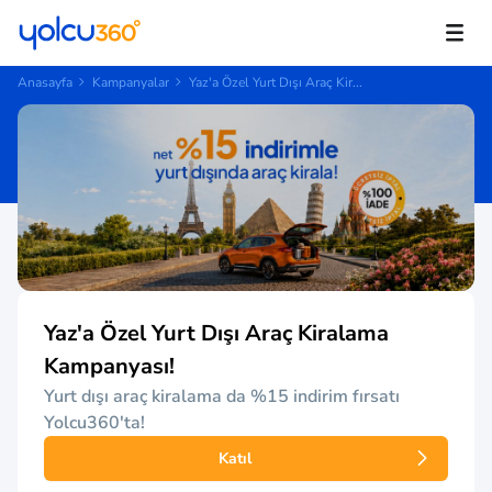
Anasayfa
Kampanyalar
Yaz'a Özel Yurt Dışı Araç Kir...
Yaz'a Özel Yurt Dışı Araç Kiralama
Kampanyası!
Yurt dışı araç kiralama da %15 indirim fırsatı
Yolcu360'ta!
Katıl