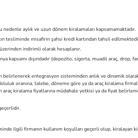
Bu nedenle aylık ve uzun dönem kiralamaları kapsamamaktadır.
acın tesliminde misafirin şahsi kredi kartından tahsil edilmektedi
 üzerinden indirimli olarak hesaplanır.
a kapsamı dışındadır (depozito, sigorta, muadil araç, drop, far
dan belirlenerek entegrasyon sisteminden anlık ve dinamik olara
 doluluk oranına, talebe, döneme göre ya da araç kiralama firmal
ın araç kiralama fiyatlarına müdahale yetkisi ya da fiyat belirle
eçerlidir.
de ilgili firmanın kullanım koşulları geçerli olup, kiralayan ki