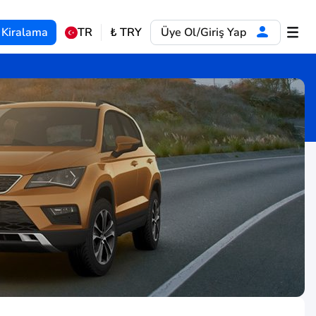
 Kiralama
TR
₺
TRY
Üye Ol/Giriş Yap