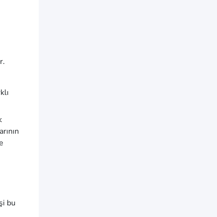
r.
klı
k
arının
me
şi bu