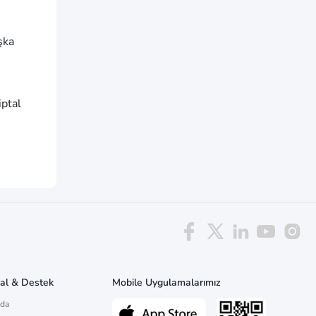
şka
ptal
al & Destek
Mobile Uygulamalarımız
zda