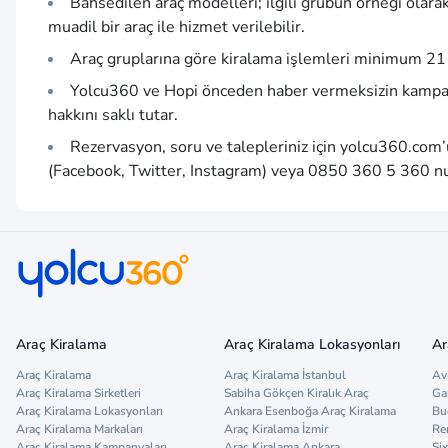
Bahsedilen araç modelleri; ilgili grubun örneği olara
muadil bir araç ile hizmet verilebilir.
Araç gruplarına göre kiralama işlemleri minimum 21 y
Yolcu360 ve Hopi önceden haber vermeksizin kampan
hakkını saklı tutar.
Rezervasyon, soru ve talepleriniz için
yolcu360.com
(Facebook, Twitter, Instagram) veya 0850 360 5 360 num
Araç Kiralama
Araç Kiralama Lokasyonları
Ar
Araç Kiralama
Araç Kiralama İstanbul
Av
Araç Kiralama Sirketleri
Sabiha Gökçen Kiralık Araç
Ga
Araç Kiralama Lokasyonları
Ankara Esenboğa Araç Kiralama
Bu
Araç Kiralama Markaları
Araç Kiralama İzmir
Re
Araç Kiralama Kampanyaları
Araç Kiralama Ankara
Six