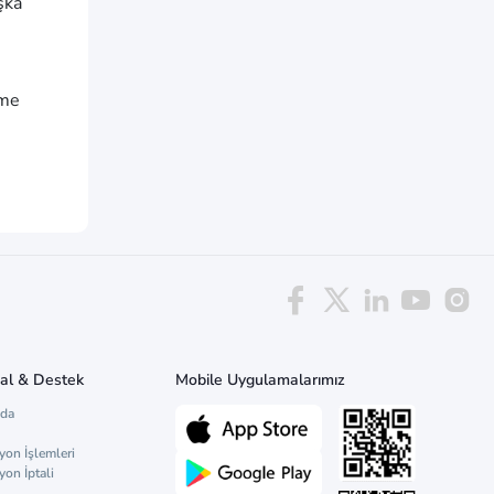
şka
tme
al & Destek
Mobile Uygulamalarımız
zda
yon İşlemleri
yon İptali