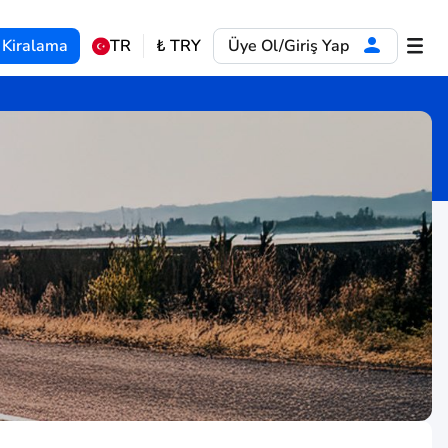
 Kiralama
TR
₺
TRY
Üye Ol/Giriş Yap