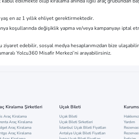
k kabul edilmekte olup kiralama anında ilgili araç grubundan ba
aş en az 1 yıllık ehliyet gerektirmektedir.
ya koşullarında değişiklik yapma ve/veya kampanyayı iptal e
’u ziyaret edebilir, sosyal medya hesaplarımızdan bize ulaşabilir
aralı Yolcu360 Misafir Merkezi’ni arayabilirsiniz.
aç Kiralama Şirketleri
Uçak Bileti
Kurums
is Araç Kiralama
Uçak Bileti
Hakkımı
renta Araç Kiralama
Uçak Bileti Sirketleri
Yardım
dget Araç Kiralama
İstanbul Uçak Bileti Fiyatları
Rezervas
ntgo Araç Kiralama
Antalya Uçak Bileti Fiyatları
Rezervas
t Araç Kiralama
İzmir Uçak Bileti Fiyatları
İletişim