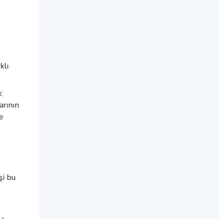
klı
k
arının
me
şi bu