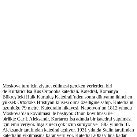
Moskova turu için ziyaret edilmesi gereken yerlerden biri
de Kurtarıcı İsa Rus Ortodoks katedrali. Katedral, Romanya
Bükreş’teki Halk Kurtuluş Katedrali’nden sonra dünyanın ikinci en
yüksek Ortodoks Hristiyan kilisesi olma özelliğine sahip. Katedralin
uzunluğu 79 metre. Katedralin hikayesi, Napolyon’un 1812 yılında
Moskova’dan kovulması ile başlıyor. Onun kovulması ile
birlikte Çar I. Aleksandr, Kurtarıcı İsa adında bir katedral yapılması
için emir veriyor. İnşa süreci çok uzun sürüyor ve 1883 yılında III.
Aleksandr tarafından katedral açılıyor. 1931 yılında Stalin tarafından
katedralin yıkılmasına karar veriliyor. Katedral 2000 yılına kadar