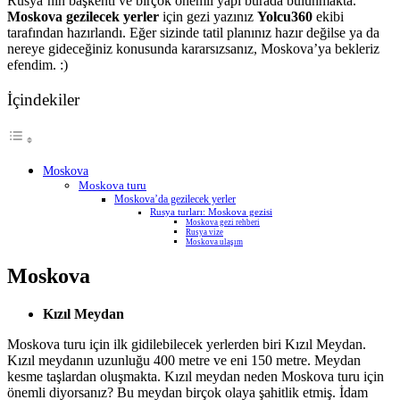
Rusya’nın başkenti ve birçok önemli yapı burada bulunmakta.
Moskova gezilecek yerler
için gezi yazınız
Yolcu360
ekibi
tarafından hazırlandı. Eğer sizinde tatil planınız hazır değilse ya da
nereye gideceğiniz konusunda kararsızsanız, Moskova’ya bekleriz
efendim. :)
İçindekiler
Moskova
Moskova turu
Moskova’da gezilecek yerler
Rusya turları: Moskova gezisi
Moskova gezi rehberi
Rusya vize
Moskova ulaşım
Moskova
Kızıl Meydan
Moskova turu için ilk gidilebilecek yerlerden biri Kızıl Meydan.
Kızıl meydanın uzunluğu 400 metre ve eni 150 metre. Meydan
kesme taşlardan oluşmakta. Kızıl meydan neden Moskova turu için
önemli diyorsanız? Bu meydan birçok olaya şahitlik etmiş. İdam