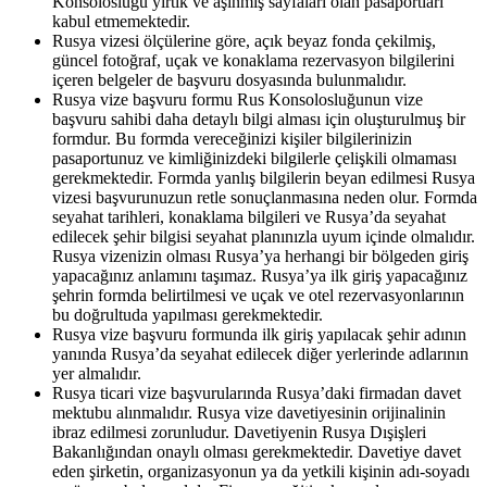
Konsolosluğu yırtık ve aşınmış sayfaları olan pasaportları
kabul etmemektedir.
Rusya vizesi ölçülerine göre, açık beyaz fonda çekilmiş,
güncel fotoğraf, uçak ve konaklama rezervasyon bilgilerini
içeren belgeler de başvuru dosyasında bulunmalıdır.
Rusya vize başvuru formu Rus Konsolosluğunun vize
başvuru sahibi daha detaylı bilgi alması için oluşturulmuş bir
formdur. Bu formda vereceğinizi kişiler bilgilerinizin
pasaportunuz ve kimliğinizdeki bilgilerle çelişkili olmaması
gerekmektedir. Formda yanlış bilgilerin beyan edilmesi Rusya
vizesi başvurunuzun retle sonuçlanmasına neden olur. Formda
seyahat tarihleri, konaklama bilgileri ve Rusya’da seyahat
edilecek şehir bilgisi seyahat planınızla uyum içinde olmalıdır.
Rusya vizenizin olması Rusya’ya herhangi bir bölgeden giriş
yapacağınız anlamını taşımaz. Rusya’ya ilk giriş yapacağınız
şehrin formda belirtilmesi ve uçak ve otel rezervasyonlarının
bu doğrultuda yapılması gerekmektedir.
Rusya vize başvuru formunda ilk giriş yapılacak şehir adının
yanında Rusya’da seyahat edilecek diğer yerlerinde adlarının
yer almalıdır.
Rusya ticari vize başvurularında Rusya’daki firmadan davet
mektubu alınmalıdır. Rusya vize davetiyesinin orijinalinin
ibraz edilmesi zorunludur. Davetiyenin Rusya Dışişleri
Bakanlığından onaylı olması gerekmektedir. Davetiye davet
eden şirketin, organizasyonun ya da yetkili kişinin adı-soyadı