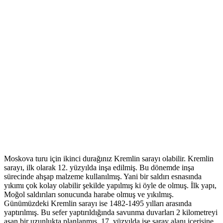
Moskova turu için ikinci durağınız Kremlin sarayı olabilir. Kremlin
sarayı, ilk olarak 12. yüzyılda inşa edilmiş. Bu dönemde inşa
sürecinde ahşap malzeme kullanılmış. Yani bir saldırı esnasında
yıkımı çok kolay olabilir şekilde yapılmış ki öyle de olmuş. İlk yapı,
Moğol saldırıları sonucunda harabe olmuş ve yıkılmış.
Günümüzdeki Kremlin sarayı ise 1482-1495 yılları arasında
yaptırılmış. Bu sefer yaptırıldığında savunma duvarları 2 kilometreyi
aşan bir uzunlukta planlanmış. 17. yüzyılda ise saray alanı içerisine