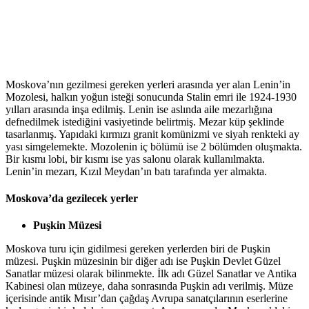
Moskova’nın gezilmesi gereken yerleri arasında yer alan Lenin’in
Mozolesi, halkın yoğun isteği sonucunda Stalin emri ile 1924-1930
yılları arasında inşa edilmiş. Lenin ise aslında aile mezarlığına
defnedilmek istediğini vasiyetinde belirtmiş. Mezar küp şeklinde
tasarlanmış. Yapıdaki kırmızı granit komünizmi ve siyah renkteki ay
yası simgelemekte. Mozolenin iç bölümü ise 2 bölümden oluşmakta.
Bir kısmı lobi, bir kısmı ise yas salonu olarak kullanılmakta.
Lenin’in mezarı, Kızıl Meydan’ın batı tarafında yer almakta.
Moskova’da gezilecek yerler
Puşkin Müzesi
Moskova turu için gidilmesi gereken yerlerden biri de Puşkin
müzesi. Puşkin müzesinin bir diğer adı ise Puşkin Devlet Güzel
Sanatlar müzesi olarak bilinmekte. İlk adı Güzel Sanatlar ve Antika
Kabinesi olan müzeye, daha sonrasında Puşkin adı verilmiş. Müze
içerisinde antik Mısır’dan çağdaş Avrupa sanatçılarının eserlerine