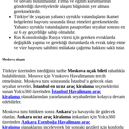
ve ünvanı bulunmalıdır. Firma ve eğitim kurumlarının
gönderdiği davetiyelerde ulaşım bilgisinin yer alması
gerekmektedir.
Türkiye’de yaşayan yabancı uyruklu vatandaşların ikamet
belgelerini başvuru sırasında ibraz etmeleri gerekmektedir.
Yabancı uyruklu vatandaşların pasaportları seyahat sonrası en
az 6 ay geçerliliğe sahip olmalıdır.
Rus Konsolosluğu Rusya vizesi için gereken evraklarda
değişiklik yapma ve gerektiği durumlarda ek evrak talep etme
ve vize başvuru sahibini mülakata çağırma hakkını saklı tutar.
Moskova ulaşım
Türkiye üzerinden istediğiniz tarihe
Moskova uçak bileti
rahatlıkla
bulabilirsiniz. Mosova için Vnukovo Havalimanını tercih
etmelisiniz. Moskova turu sonrasında İstanbul‘a gelecek olan
seyahat severler,
İstanbul en ucuz araç kiralama
seçeneklerini
sunan Yolcu360 üzerinden
İstanbul Havalimanı araç
kiralama
olanaklarından yararlanarak seyahatlerine kolayca devam
edebilirler.
Moskova turu bittikten sonra
Ankara
‘ya havayolu ile gidecek
olanlar,
Ankara ucuz araç kiralama
imkanları için Yolcu360
üzerinden
Ankara Esenboğa Havalimanı araç
kiralama
olanaklarını inceleyerek bir sonraki gezileri için konforlu