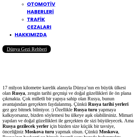
OTOMOTİV
HABERLERİ
TRAFİK
CEZALARI
HAKKIMIZDA
Dünya Gezi Rehberi
Moskova Turu | Moskova
Gezilecek Yerler
Yazar
Yolcu360 Blog
06/12/2019
0
793
18 Dk
17 milyon kilometre karelik alanıyla Dünya’nın en büyük ülkesi
olan
Rusya
, zengin tarihi geçmişi ve doğal güzellikleri ile ön plana
çıkmakta. Çok milletli bir yapıya sahip olan Rusya, bunun
avantajından gerçekten faydalanmış. Çünkü
Rusya tarihi yerleri
gez gez bitmek bilmiyor. :) Özellikle
Rusya turu
yapmaya
kalkıyorsanız, bizden söylemesi bu ülkeye aşık olabilirsiniz. Mimari
yapıları ve doğal güzellikleri ile gerçekten de sizi büyüleyecek. Ama
Rusya gezilecek yerler
için bizden size küçük bir tavsiye,
önceliğiniz
Moskova turu
yapmak olsun. Çünkü
Moskova
,