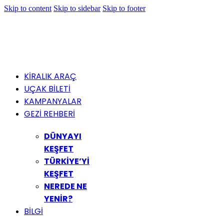
Skip to content
Skip to sidebar
Skip to footer
KİRALIK ARAÇ
UÇAK BİLETİ
KAMPANYALAR
GEZİ REHBERİ
DÜNYAYI
KEŞFET
TÜRKİYE’Yİ
KEŞFET
NEREDE NE
YENİR?
BİLGİ