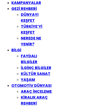
KAMPANYALAR
GEZİ REHBERİ
DÜNYAYI
KEŞFET
TÜRKİYE’Yİ
KEŞFET
NEREDE NE
YENİR?
BİLGİ
FAYDALI
BİLGİLER
İLGİNÇ BİLGİLER
KÜLTÜR SANAT
YAŞAM
OTOMOTİV DÜNYASI
ARAÇ İNCELEME
KİRALIK ARAÇ
REHBERİ