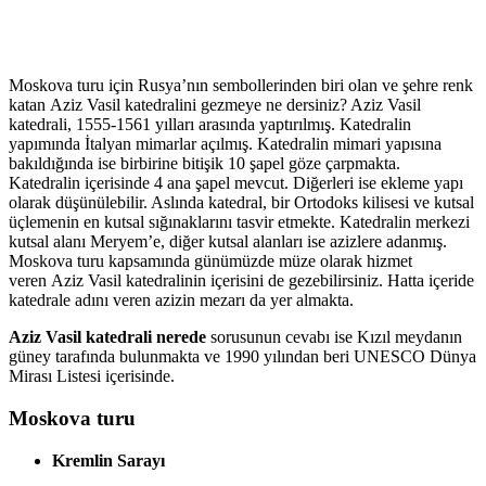
Moskova turu için Rusya’nın sembollerinden biri olan ve şehre renk
katan Aziz Vasil katedralini gezmeye ne dersiniz? Aziz Vasil
katedrali, 1555-1561 yılları arasında yaptırılmış. Katedralin
yapımında İtalyan mimarlar açılmış. Katedralin mimari yapısına
bakıldığında ise birbirine bitişik 10 şapel göze çarpmakta.
Katedralin içerisinde 4 ana şapel mevcut. Diğerleri ise ekleme yapı
olarak düşünülebilir. Aslında katedral, bir Ortodoks kilisesi ve kutsal
üçlemenin en kutsal sığınaklarını tasvir etmekte. Katedralin merkezi
kutsal alanı Meryem’e, diğer kutsal alanları ise azizlere adanmış.
Moskova turu kapsamında günümüzde müze olarak hizmet
veren Aziz Vasil katedralinin içerisini de gezebilirsiniz. Hatta içeride
katedrale adını veren azizin mezarı da yer almakta.
Aziz Vasil katedrali nerede
sorusunun cevabı ise Kızıl meydanın
güney tarafında bulunmakta ve 1990 yılından beri UNESCO Dünya
Mirası Listesi içerisinde.
Moskova turu
Kremlin Sarayı