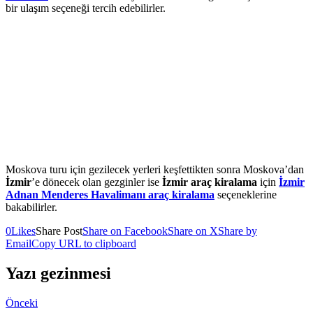
bir ulaşım seçeneği tercih edebilirler.
Moskova turu için gezilecek yerleri keşfettikten sonra Moskova’dan
İzmir
’e dönecek olan gezginler ise
İzmir araç kiralama
için
İzmir
Adnan Menderes Havalimanı araç kiralama
seçeneklerine
bakabilirler.
0
Likes
Share Post
Share on Facebook
Share on X
Share by
Email
Copy URL to clipboard
Yazı gezinmesi
Önceki