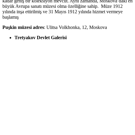
kadar geniş bir koleksiyon mevcut. Aynı zamanda, Moskova’daki en
büyük Avrupa sanatı müzesi olma özelliğine sahip. Müze 1912
yılında inşa ettirilmiş ve 31 Mayıs 1912 yılında hizmet vermeye
başlamış
Puşkin müzesi adres
: Ulitsa Volkhonka, 12, Moskova
Tretyakov Devlet Galerisi