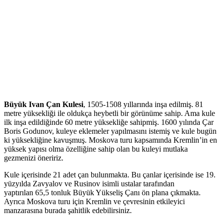
Büyük Ivan Çan Kulesi
, 1505-1508 yıllarında inşa edilmiş. 81
metre yüksekliği ile oldukça heybetli bir görünüme sahip. Ama kule
ilk inşa edildiğinde 60 metre yüksekliğe sahipmiş. 1600 yılında Çar
Boris Godunov, kuleye eklemeler yapılmasını istemiş ve kule bugün
ki yüksekliğine kavuşmuş. Moskova turu kapsamında Kremlin’in en
yüksek yapısı olma özelliğine sahip olan bu kuleyi mutlaka
gezmenizi öneririz.
Kule içerisinde 21 adet çan bulunmakta. Bu çanlar içerisinde ise 19.
yüzyılda Zavyalov ve Rusinov isimli ustalar tarafından
yaptırılan 65,5 tonluk Büyük Yükseliş Çanı ön plana çıkmakta.
Ayrıca Moskova turu için Kremlin ve çevresinin etkileyici
manzarasına burada şahitlik edebilirsiniz.