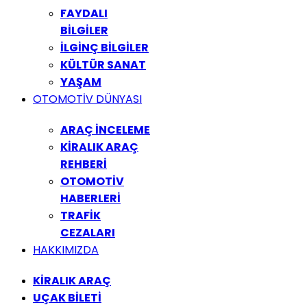
FAYDALI
BİLGİLER
İLGİNÇ BİLGİLER
KÜLTÜR SANAT
YAŞAM
OTOMOTİV DÜNYASI
ARAÇ İNCELEME
KİRALIK ARAÇ
REHBERİ
OTOMOTİV
HABERLERİ
TRAFİK
CEZALARI
HAKKIMIZDA
KİRALIK ARAÇ
UÇAK BİLETİ