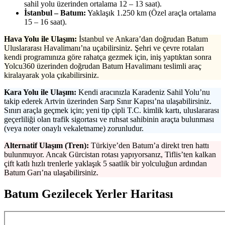
sahil yolu üzerinden ortalama 12 – 13 saat).
İstanbul – Batum:
Yaklaşık 1.250 km (Özel araçla ortalama
15 – 16 saat).
Hava Yolu ile Ulaşım:
İstanbul ve Ankara’dan doğrudan Batum
Uluslararası Havalimanı’na uçabilirsiniz. Şehri ve çevre rotaları
kendi programınıza göre rahatça gezmek için, iniş yaptıktan sonra
Yolcu360 üzerinden doğrudan Batum Havalimanı teslimli araç
kiralayarak yola çıkabilirsiniz.
Kara Yolu ile Ulaşım:
Kendi aracınızla Karadeniz Sahil Yolu’nu
takip ederek Artvin üzerinden Sarp Sınır Kapısı’na ulaşabilirsiniz.
Sınırı araçla geçmek için; yeni tip çipli T.C. kimlik kartı, uluslararası
geçerliliği olan trafik sigortası ve ruhsat sahibinin araçta bulunması
(veya noter onaylı vekaletname) zorunludur.
Alternatif Ulaşım (Tren):
Türkiye’den Batum’a direkt tren hattı
bulunmuyor. Ancak Gürcistan rotası yapıyorsanız, Tiflis’ten kalkan
çift katlı hızlı trenlerle yaklaşık 5 saatlik bir yolculuğun ardından
Batum Garı’na ulaşabilirsiniz.
Batum Gezilecek Yerler Haritası