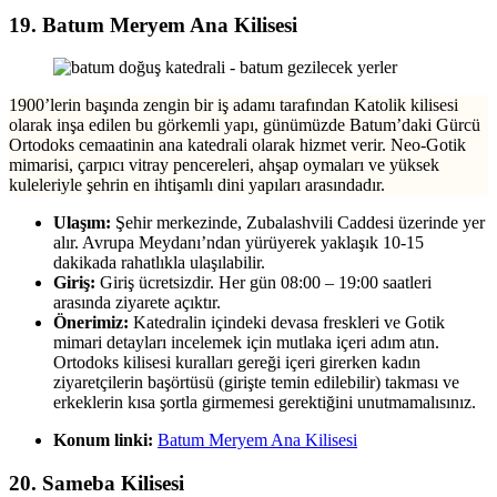
19. Batum Meryem Ana Kilisesi
1900’lerin başında zengin bir iş adamı tarafından Katolik kilisesi
olarak inşa edilen bu görkemli yapı, günümüzde Batum’daki Gürcü
Ortodoks cemaatinin ana katedrali olarak hizmet verir. Neo-Gotik
mimarisi, çarpıcı vitray pencereleri, ahşap oymaları ve yüksek
kuleleriyle şehrin en ihtişamlı dini yapıları arasındadır.
Ulaşım:
Şehir merkezinde, Zubalashvili Caddesi üzerinde yer
alır. Avrupa Meydanı’ndan yürüyerek yaklaşık 10-15
dakikada rahatlıkla ulaşılabilir.
Giriş:
Giriş ücretsizdir. Her gün 08:00 – 19:00 saatleri
arasında ziyarete açıktır.
Önerimiz:
Katedralin içindeki devasa freskleri ve Gotik
mimari detayları incelemek için mutlaka içeri adım atın.
Ortodoks kilisesi kuralları gereği içeri girerken kadın
ziyaretçilerin başörtüsü (girişte temin edilebilir) takması ve
erkeklerin kısa şortla girmemesi gerektiğini unutmamalısınız.
Konum linki:
Batum Meryem Ana Kilisesi
20. Sameba Kilisesi