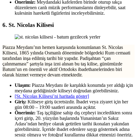
Önerimiz:
Meydandaki kafelerden birinde oturup sıkça
düzenlenen canlı müzik performanslarını dinleyebilir, saat
kulesinin hareketli figürlerini inceleyebilirsiniz.
6. St. Nicolas Kilisesi
Piazza Meydanı’nın hemen karşısında konumlanan St. Nicolas
Kilisesi, 1865 yılında Osmanlı döneminde bölgedeki Rum cemaati
tarafından inşa edilmiş tarihi bir yapıdır. Padişahtan “çan
çalınmaması” şartıyla inşa izni alınan bu taş kilise, günümüzde
Batum’un en önemli ve aktif Ortodoks ibadethanelerinden biri
olarak hizmet vermeye devam etmektedir.
Ulaşım:
Piazza Meydanı ile karşılıklı konumda yer aldığı için
meydana geldiğinizde kiliseyi doğrudan görebilirsiniz.
[St. Nicolas Kilisesi’ni haritada göster]
Giriş:
Kiliseye giriş ücretsizdir. İbadet veya ziyaret için her
gün 08:00 – 19:00 saatleri arasında açıktır.
Önerimiz:
Taş işçiliğine sahip dış cepheyi inceledikten sonra
içeri girip, 20. yüzyılın başlarında Yunanistan’ın Sakız
Adası’ndan hediye olarak getirilen tarihi ikonaları yakından
görebilirsiniz. İçeride ibadet edenlere saygı göstermek adına
sessiz olmaya ve fotoğraf kurallarına dikkat etmenizi öneririz.