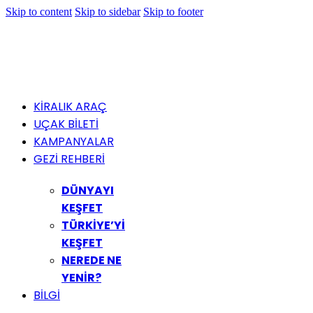
Skip to content
Skip to sidebar
Skip to footer
KİRALIK ARAÇ
UÇAK BİLETİ
KAMPANYALAR
GEZİ REHBERİ
DÜNYAYI
KEŞFET
TÜRKİYE’Yİ
KEŞFET
NEREDE NE
YENİR?
BİLGİ