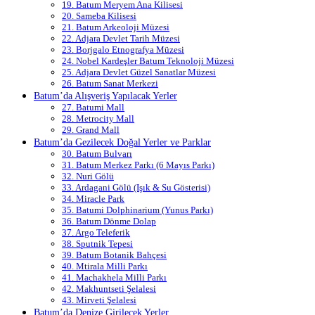
19. Batum Meryem Ana Kilisesi
20. Sameba Kilisesi
21. Batum Arkeoloji Müzesi
22. Adjara Devlet Tarih Müzesi
23. Borjgalo Etnografya Müzesi
24. Nobel Kardeşler Batum Teknoloji Müzesi
25. Adjara Devlet Güzel Sanatlar Müzesi
26. Batum Sanat Merkezi
Batum’da Alışveriş Yapılacak Yerler
27. Batumi Mall
28. Metrocity Mall
29. Grand Mall
Batum’da Gezilecek Doğal Yerler ve Parklar
30. Batum Bulvarı
31. Batum Merkez Parkı (6 Mayıs Parkı)
32. Nuri Gölü
33. Ardagani Gölü (Işık & Su Gösterisi)
34. Miracle Park
35. Batumi Dolphinarium (Yunus Parkı)
36. Batum Dönme Dolap
37. Argo Teleferik
38. Sputnik Tepesi
39. Batum Botanik Bahçesi
40. Mtirala Milli Parkı
41. Machakhela Milli Parkı
42. Makhuntseti Şelalesi
43. Mirveti Şelalesi
Batum’da Denize Girilecek Yerler