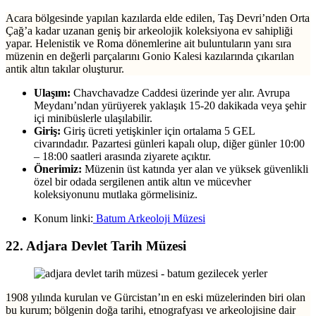
Acara bölgesinde yapılan kazılarda elde edilen, Taş Devri’nden Orta
Çağ’a kadar uzanan geniş bir arkeolojik koleksiyona ev sahipliği
yapar. Helenistik ve Roma dönemlerine ait buluntuların yanı sıra
müzenin en değerli parçalarını Gonio Kalesi kazılarında çıkarılan
antik altın takılar oluşturur.
Ulaşım:
Chavchavadze Caddesi üzerinde yer alır. Avrupa
Meydanı’ndan yürüyerek yaklaşık 15-20 dakikada veya şehir
içi minibüslerle ulaşılabilir.
Giriş:
Giriş ücreti yetişkinler için ortalama 5 GEL
civarındadır. Pazartesi günleri kapalı olup, diğer günler 10:00
– 18:00 saatleri arasında ziyarete açıktır.
Önerimiz:
Müzenin üst katında yer alan ve yüksek güvenlikli
özel bir odada sergilenen antik altın ve mücevher
koleksiyonunu mutlaka görmelisiniz.
Konum linki:
Batum Arkeoloji Müzesi
22. Adjara Devlet Tarih Müzesi
1908 yılında kurulan ve Gürcistan’ın en eski müzelerinden biri olan
bu kurum; bölgenin doğa tarihi, etnografyası ve arkeolojisine dair