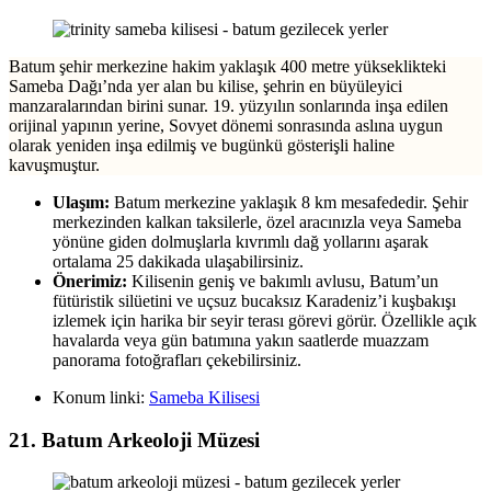
Batum şehir merkezine hakim yaklaşık 400 metre yükseklikteki
Sameba Dağı’nda yer alan bu kilise, şehrin en büyüleyici
manzaralarından birini sunar. 19. yüzyılın sonlarında inşa edilen
orijinal yapının yerine, Sovyet dönemi sonrasında aslına uygun
olarak yeniden inşa edilmiş ve bugünkü gösterişli haline
kavuşmuştur.
Ulaşım:
Batum merkezine yaklaşık 8 km mesafededir. Şehir
merkezinden kalkan taksilerle, özel aracınızla veya Sameba
yönüne giden dolmuşlarla kıvrımlı dağ yollarını aşarak
ortalama 25 dakikada ulaşabilirsiniz.
Önerimiz:
Kilisenin geniş ve bakımlı avlusu, Batum’un
fütüristik silüetini ve uçsuz bucaksız Karadeniz’i kuşbakışı
izlemek için harika bir seyir terası görevi görür. Özellikle açık
havalarda veya gün batımına yakın saatlerde muazzam
panorama fotoğrafları çekebilirsiniz.
Konum linki:
Sameba Kilisesi
21. Batum Arkeoloji Müzesi