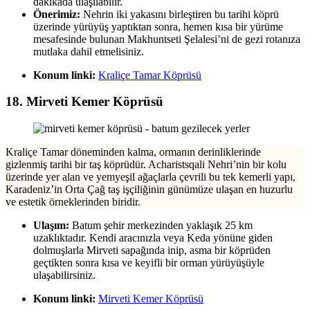
dakikada ulaşılabilir.
Önerimiz:
Nehrin iki yakasını birleştiren bu tarihi köprü
üzerinde yürüyüş yaptıktan sonra, hemen kısa bir yürüme
mesafesinde bulunan Makhuntseti Şelalesi’ni de gezi rotanıza
mutlaka dahil etmelisiniz.
Konum linki:
Kraliçe Tamar Köprüsü
18. Mirveti Kemer Köprüsü
Kraliçe Tamar döneminden kalma, ormanın derinliklerinde
gizlenmiş tarihi bir taş köprüdür. Acharistsqali Nehri’nin bir kolu
üzerinde yer alan ve yemyeşil ağaçlarla çevrili bu tek kemerli yapı,
Karadeniz’in Orta Çağ taş işçiliğinin günümüze ulaşan en huzurlu
ve estetik örneklerinden biridir.
Ulaşım:
Batum şehir merkezinden yaklaşık 25 km
uzaklıktadır. Kendi aracınızla veya Keda yönüne giden
dolmuşlarla Mirveti sapağında inip, asma bir köprüden
geçtikten sonra kısa ve keyifli bir orman yürüyüşüyle
ulaşabilirsiniz.
Konum linki:
Mirveti Kemer Köprüsü