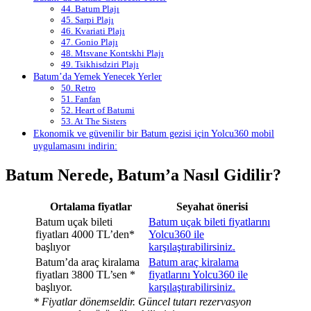
44. Batum Plajı
45. Sarpi Plajı
46. Kvariati Plajı
47. Gonio Plajı
48. Mtsvane Kontskhi Plajı
49. Tsikhisdziri Plajı
Batum’da Yemek Yenecek Yerler
50. Retro
51. Fanfan
52. Heart of Batumi
53. At The Sisters
Ekonomik ve güvenilir bir Batum gezisi için Yolcu360 mobil
uygulamasını indirin:
Batum Nerede, Batum’a Nasıl Gidilir?
Ortalama fiyatlar
Seyahat önerisi
Batum uçak bileti
Batum uçak bileti fiyatlarını
fiyatları 4000 TL’den*
Yolcu360 ile
başlıyor
karşılaştırabilirsiniz.
Batum’da araç kiralama
Batum araç kiralama
fiyatları 3800 TL’sen *
fiyatlarını Yolcu360 ile
başlıyor.
karşılaştırabilirsiniz.
* Fiyatlar dönemseldir. Güncel tutarı rezervasyon