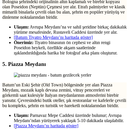
Bologna şehrindeki orijinalinin altın kaplamalı ve birebir kopyası
olan Poseidon (Neptün) Çeşmesi yer alır. Etrafı palmiyeler ve klasik
mimarili binalarla çevrili olan bu alan, şehrin en popüler yürüyüş ve
dinlenme noktalarından biridir.
Ulaşım:
Avrupa Meydanı’na ve sahil şeridine birkaç dakikalık
yürüme mesafesinde, Rustaveli Caddesi üzerinde yer alır.
[Batum Tiyatro Meydanı’nı haritada göster]
Önerimiz:
Tiyatro binasının ön cephesi ve altın rengi
Poseidon heykeli, özellikle akşam saatlerinde
ışıklandırıldığında harika bir fotoğraf arka planı oluşturur.
5. Piazza Meydanı
Batum’un Eski Şehir (Old Town) bölgesinde yer alan Piazza
Meydanı, mozaik kaplı devasa zemini, vitray pencereleri ve
görkemli saat kulesiyle İtalyan meydanlarının atmosferini birebir
yansıtır. Çevresindeki butik oteller, şık restoranlar ve kafelerle çevrili
bu kompleks, şehrin en turistik ve hareketli noktalarından biridir.
Ulaşım:
Parnavaz Mepe Caddesi üzerinde bulunur; Avrupa
Meydanı’ndan yürüyerek yaklaşık 5-10 dakikada ulaşılabilir.
[Piazza Meydanı’nı haritada göster]