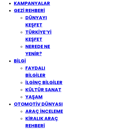
KAMPANYALAR
GEZİ REHBERİ
DÜNYAYI
KEŞFET
TÜRKİYE’Yİ
KEŞFET
NEREDE NE
YENİR?
BİLGİ
FAYDALI
BİLGİLER
İLGİNÇ BİLGİLER
KÜLTÜR SANAT
YAŞAM
OTOMOTİV DÜNYASI
ARAÇ İNCELEME
KİRALIK ARAÇ
REHBERİ