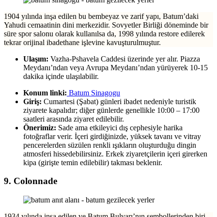
1904 yılında inşa edilen bu bembeyaz ve zarif yapı, Batum’daki
Yahudi cemaatinin dini merkezidir. Sovyetler Birliği döneminde bir
süre spor salonu olarak kullanılsa da, 1998 yılında restore edilerek
tekrar orijinal ibadethane işlevine kavuşturulmuştur.
Ulaşım:
Vazha-Pshavela Caddesi üzerinde yer alır. Piazza
Meydanı’ndan veya Avrupa Meydanı’ndan yürüyerek 10-15
dakika içinde ulaşılabilir.
Konum linki:
Batum Sinagogu
Giriş:
Cumartesi (Şabat) günleri ibadet nedeniyle turistik
ziyarete kapalıdır; diğer günlerde genellikle 10:00 – 17:00
saatleri arasında ziyaret edilebilir.
Önerimiz:
Sade ama etkileyici dış cephesiyle harika
fotoğraflar verir. İçeri girdiğinizde, yüksek tavanı ve vitray
pencerelerden süzülen renkli ışıkların oluşturduğu dingin
atmosferi hissedebilirsiniz. Erkek ziyaretçilerin içeri girerken
kipa (girişte temin edilebilir) takması beklenir.
9. Colonnade
1934 yılında inşa edilen ve Batum Bulvarı’nın sembollerinden biri