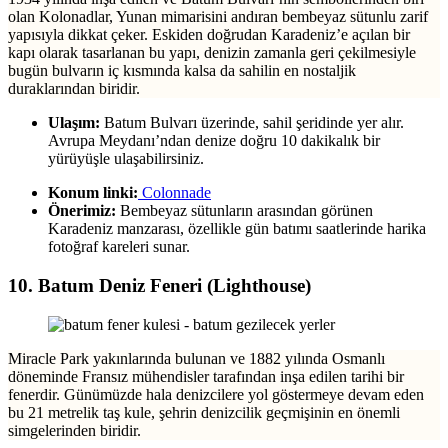
olan Kolonadlar, Yunan mimarisini andıran bembeyaz sütunlu zarif
yapısıyla dikkat çeker. Eskiden doğrudan Karadeniz’e açılan bir
kapı olarak tasarlanan bu yapı, denizin zamanla geri çekilmesiyle
bugün bulvarın iç kısmında kalsa da sahilin en nostaljik
duraklarından biridir.
Ulaşım:
Batum Bulvarı üzerinde, sahil şeridinde yer alır.
Avrupa Meydanı’ndan denize doğru 10 dakikalık bir
yürüyüşle ulaşabilirsiniz.
Konum linki:
Colonnade
Önerimiz:
Bembeyaz sütunların arasından görünen
Karadeniz manzarası, özellikle gün batımı saatlerinde harika
fotoğraf kareleri sunar.
10. Batum Deniz Feneri (Lighthouse)
Miracle Park yakınlarında bulunan ve 1882 yılında Osmanlı
döneminde Fransız mühendisler tarafından inşa edilen tarihi bir
fenerdir. Günümüzde hala denizcilere yol göstermeye devam eden
bu 21 metrelik taş kule, şehrin denizcilik geçmişinin en önemli
simgelerinden biridir.