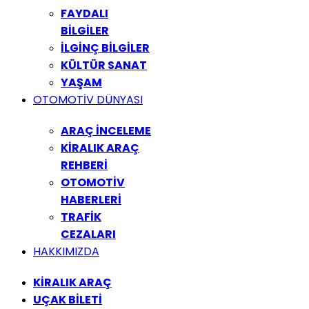
FAYDALI
BİLGİLER
İLGİNÇ BİLGİLER
KÜLTÜR SANAT
YAŞAM
OTOMOTİV DÜNYASI
ARAÇ İNCELEME
KİRALIK ARAÇ
REHBERİ
OTOMOTİV
HABERLERİ
TRAFİK
CEZALARI
HAKKIMIZDA
KİRALIK ARAÇ
UÇAK BİLETİ