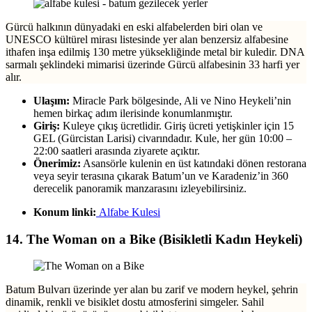
Gürcü halkının dünyadaki en eski alfabelerden biri olan ve
UNESCO kültürel mirası listesinde yer alan benzersiz alfabesine
ithafen inşa edilmiş 130 metre yüksekliğinde metal bir kuledir. DNA
sarmalı şeklindeki mimarisi üzerinde Gürcü alfabesinin 33 harfi yer
alır.
Ulaşım:
Miracle Park bölgesinde, Ali ve Nino Heykeli’nin
hemen birkaç adım ilerisinde konumlanmıştır.
Giriş:
Kuleye çıkış ücretlidir. Giriş ücreti yetişkinler için 15
GEL (Gürcistan Larisi) civarındadır. Kule, her gün 10:00 –
22:00 saatleri arasında ziyarete açıktır.
Önerimiz:
Asansörle kulenin en üst katındaki dönen restorana
veya seyir terasına çıkarak Batum’un ve Karadeniz’in 360
derecelik panoramik manzarasını izleyebilirsiniz.
Konum linki:
Alfabe Kulesi
14. The Woman on a Bike (Bisikletli Kadın Heykeli)
Batum Bulvarı üzerinde yer alan bu zarif ve modern heykel, şehrin
dinamik, renkli ve bisiklet dostu atmosferini simgeler. Sahil