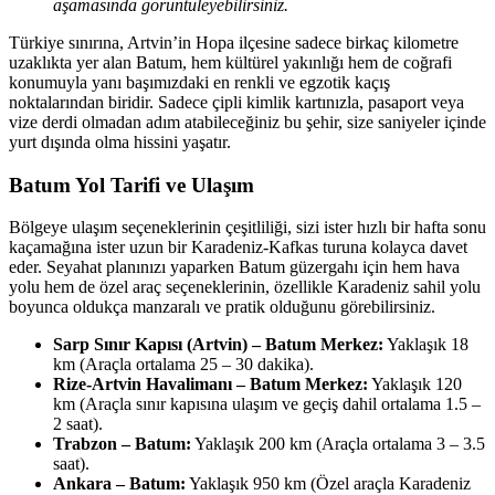
aşamasında görüntüleyebilirsiniz.
Türkiye sınırına, Artvin’in Hopa ilçesine sadece birkaç kilometre
uzaklıkta yer alan Batum, hem kültürel yakınlığı hem de coğrafi
konumuyla yanı başımızdaki en renkli ve egzotik kaçış
noktalarından biridir. Sadece çipli kimlik kartınızla, pasaport veya
vize derdi olmadan adım atabileceğiniz bu şehir, size saniyeler içinde
yurt dışında olma hissini yaşatır.
Batum Yol Tarifi ve Ulaşım
Bölgeye ulaşım seçeneklerinin çeşitliliği, sizi ister hızlı bir hafta sonu
kaçamağına ister uzun bir Karadeniz-Kafkas turuna kolayca davet
eder. Seyahat planınızı yaparken Batum güzergahı için hem hava
yolu hem de özel araç seçeneklerinin, özellikle Karadeniz sahil yolu
boyunca oldukça manzaralı ve pratik olduğunu görebilirsiniz.
Sarp Sınır Kapısı (Artvin) – Batum Merkez:
Yaklaşık 18
km (Araçla ortalama 25 – 30 dakika).
Rize-Artvin Havalimanı – Batum Merkez:
Yaklaşık 120
km (Araçla sınır kapısına ulaşım ve geçiş dahil ortalama 1.5 –
2 saat).
Trabzon – Batum:
Yaklaşık 200 km (Araçla ortalama 3 – 3.5
saat).
Ankara – Batum:
Yaklaşık 950 km (Özel araçla Karadeniz