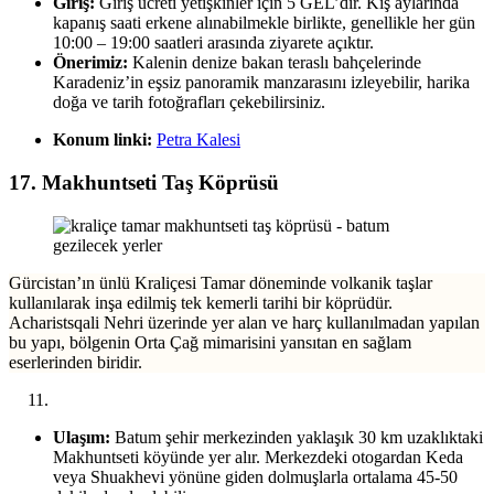
Giriş:
Giriş ücreti yetişkinler için 5 GEL’dir. Kış aylarında
kapanış saati erkene alınabilmekle birlikte, genellikle her gün
10:00 – 19:00 saatleri arasında ziyarete açıktır.
Önerimiz:
Kalenin denize bakan teraslı bahçelerinde
Karadeniz’in eşsiz panoramik manzarasını izleyebilir, harika
doğa ve tarih fotoğrafları çekebilirsiniz.
Konum linki:
Petra Kalesi
17. Makhuntseti Taş Köprüsü
Gürcistan’ın ünlü Kraliçesi Tamar döneminde volkanik taşlar
kullanılarak inşa edilmiş tek kemerli tarihi bir köprüdür.
Acharistsqali Nehri üzerinde yer alan ve harç kullanılmadan yapılan
bu yapı, bölgenin Orta Çağ mimarisini yansıtan en sağlam
eserlerinden biridir.
Ulaşım:
Batum şehir merkezinden yaklaşık 30 km uzaklıktaki
Makhuntseti köyünde yer alır. Merkezdeki otogardan Keda
veya Shuakhevi yönüne giden dolmuşlarla ortalama 45-50