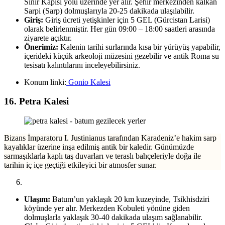
Sınır Kapısı yolu üzerinde yer alır. Şehir merkezinden kalkan
Sarpi (Sarp) dolmuşlarıyla 20-25 dakikada ulaşılabilir.
Giriş:
Giriş ücreti yetişkinler için 5 GEL (Gürcistan Larisi)
olarak belirlenmiştir. Her gün 09:00 – 18:00 saatleri arasında
ziyarete açıktır.
Önerimiz:
Kalenin tarihi surlarında kısa bir yürüyüş yapabilir,
içerideki küçük arkeoloji müzesini gezebilir ve antik Roma su
tesisatı kalıntılarını inceleyebilirsiniz.
Konum linki:
Gonio Kalesi
16. Petra Kalesi
Bizans İmparatoru I. Justinianus tarafından Karadeniz’e hakim sarp
kayalıklar üzerine inşa edilmiş antik bir kaledir. Günümüzde
sarmaşıklarla kaplı taş duvarları ve teraslı bahçeleriyle doğa ile
tarihin iç içe geçtiği etkileyici bir atmosfer sunar.
Ulaşım:
Batum’un yaklaşık 20 km kuzeyinde, Tsikhisdziri
köyünde yer alır. Merkezden Kobuleti yönüne giden
dolmuşlarla yaklaşık 30-40 dakikada ulaşım sağlanabilir.