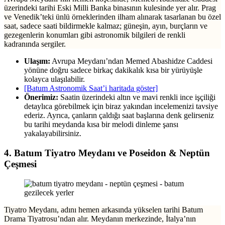
üzerindeki tarihi Eski Milli Banka binasının kulesinde yer alır. Prag
ve Venedik’teki ünlü örneklerinden ilham alınarak tasarlanan bu özel
saat, sadece saati bildirmekle kalmaz; güneşin, ayın, burçların ve
gezegenlerin konumları gibi astronomik bilgileri de renkli
kadranında sergiler.
Ulaşım:
Avrupa Meydanı’ndan Memed Abashidze Caddesi
yönüne doğru sadece birkaç dakikalık kısa bir yürüyüşle
kolayca ulaşılabilir.
[Batum Astronomik Saat’i haritada göster]
Önerimiz:
Saatin üzerindeki altın ve mavi renkli ince işçiliği
detaylıca görebilmek için biraz yakından incelemenizi tavsiye
ederiz. Ayrıca, çanların çaldığı saat başlarına denk gelirseniz
bu tarihi meydanda kısa bir melodi dinleme şansı
yakalayabilirsiniz.
4. Batum Tiyatro Meydanı ve Poseidon & Neptün
Çeşmesi
Tiyatro Meydanı, adını hemen arkasında yükselen tarihi Batum
Drama Tiyatrosu’ndan alır. Meydanın merkezinde, İtalya’nın