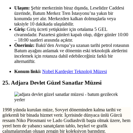
Ulaşım:
Şehir merkezinin biraz dışında, Leselidze Caddesi
üzerinde, Batum Merkez Tren İstasyonu’na yakın bir
konumda yer alır. Merkezden kalkan dolmuşlarla veya
taksiyle 10 dakikada ulaşılabilir.
Giriş:
Giriş ücreti yetişkinler için ortalama 5 GEL
civarındadır. Pazartesi günleri kapalı olup, diğer günler 10:00
– 18:00 saatleri arasında açıktır.
Önerimiz:
Bakü’den Avrupa’ya uzanan tarihi petrol rotasının
Batum ayağını anlamak ve dönemin eski teknolojik aletlerini
incelemek için rotanıza dahil edebileceğiniz farklı bir
alternatiftir.
Konum linki:
Nobel Kardeşler Teknoloji Müzesi
25. Adjara Devlet Güzel Sanatlar Müzesi
1998 yılında kurulan müze, Sovyet döneminden kalma tarihi ve
görkemli bir binada hizmet verir. İçerisinde dünyaca ünlü Gürcü
ressam Niko Pirosmani ve Lado Gudiashvili başta olmak üzere, hem
yerel hem de yabancı sanatçıların tablo, heykel ve grafik
çalışmalarından oluşan zengin bir koleksiyon barındırır.