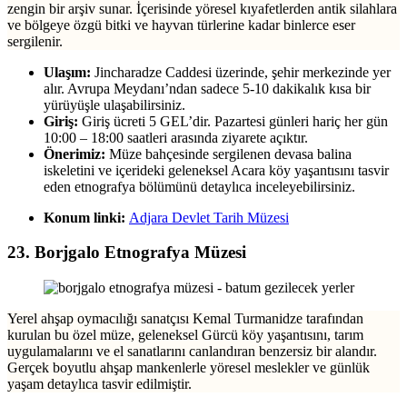
zengin bir arşiv sunar. İçerisinde yöresel kıyafetlerden antik silahlara
ve bölgeye özgü bitki ve hayvan türlerine kadar binlerce eser
sergilenir.
Ulaşım:
Jincharadze Caddesi üzerinde, şehir merkezinde yer
alır. Avrupa Meydanı’ndan sadece 5-10 dakikalık kısa bir
yürüyüşle ulaşabilirsiniz.
Giriş:
Giriş ücreti 5 GEL’dir. Pazartesi günleri hariç her gün
10:00 – 18:00 saatleri arasında ziyarete açıktır.
Önerimiz:
Müze bahçesinde sergilenen devasa balina
iskeletini ve içerideki geleneksel Acara köy yaşantısını tasvir
eden etnografya bölümünü detaylıca inceleyebilirsiniz.
Konum linki:
Adjara Devlet Tarih Müzesi
23. Borjgalo Etnografya Müzesi
Yerel ahşap oymacılığı sanatçısı Kemal Turmanidze tarafından
kurulan bu özel müze, geleneksel Gürcü köy yaşantısını, tarım
uygulamalarını ve el sanatlarını canlandıran benzersiz bir alandır.
Gerçek boyutlu ahşap mankenlerle yöresel meslekler ve günlük
yaşam detaylıca tasvir edilmiştir.