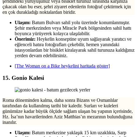
şeridindeki yürüyüşünüz veya bisiklet turunuz sırasında karşınıza
çıkacak olan bu eser, şehri ziyaret edenlerin fotoğraf çektirmek için
en çok durakladığı noktalardan biridir.
Ulaşım:
Batum Bulvarı sahil yolu üzerinde konumlanmıştır.
Şehir merkezinden veya Miracle Park bölgesinden sahil hattı
boyunca yürüyerek kolayca ulaşılabilir.
Önerimiz:
Heykelin konseptine uyum sağlayarak yaratıcı ve
eğlenceli hatıra fotoğrafları çekebilir, hemen yanındaki
istasyonlardan bir bisiklet kiralayarak sahil turunuza kaldığınız
yerden devam edebilirsiniz.
[The Woman on a Bike heykelini haritada göster]
15. Gonio Kalesi
Roma döneminden kalma, daha sonra Bizans ve Osmanlılar
tarafından da kullanılmış tarihi bir kaledir. Surları ve kuleleri
günümüze kadar büyük ölçüde sağlam ulaşan bu yapının içerisinde,
Hz. İsa’nın havarilerinden Aziz Matthias’ın mezarının bulunduğuna
inanılır.
Ulaşım:
Batum merkezine yaklaşık 15 km uzaklıkta, Sarp