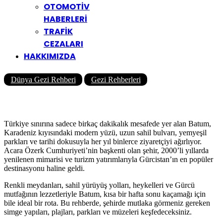
OTOMOTİV
HABERLERİ
TRAFİK
CEZALARI
HAKKIMIZDA
Dünya Gezi Rehberi
Gezi Rehberleri
Batum’da Gezilecek Yerler
Yazar
Yolcu360 Blog
30/06/2026
0
3K
64 Dk
Türkiye sınırına sadece birkaç dakikalık mesafede yer alan Batum,
Karadeniz kıyısındaki modern yüzü, uzun sahil bulvarı, yemyeşil
parkları ve tarihi dokusuyla her yıl binlerce ziyaretçiyi ağırlıyor.
Acara Özerk Cumhuriyeti’nin başkenti olan şehir, 2000’li yıllarda
yenilenen mimarisi ve turizm yatırımlarıyla Gürcistan’ın en popüler
destinasyonu haline geldi.
Renkli meydanları, sahil yürüyüş yolları, heykelleri ve Gürcü
mutfağının lezzetleriyle Batum, kısa bir hafta sonu kaçamağı için
bile ideal bir rota. Bu rehberde, şehirde mutlaka görmeniz gereken
simge yapıları, plajları, parkları ve müzeleri keşfedeceksiniz.