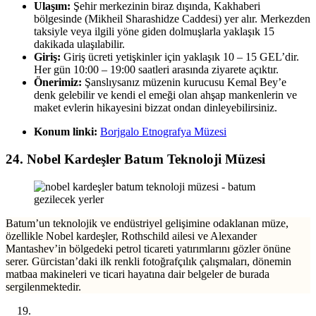
Ulaşım:
Şehir merkezinin biraz dışında, Kakhaberi
bölgesinde (Mikheil Sharashidze Caddesi) yer alır. Merkezden
taksiyle veya ilgili yöne giden dolmuşlarla yaklaşık 15
dakikada ulaşılabilir.
Giriş:
Giriş ücreti yetişkinler için yaklaşık 10 – 15 GEL’dir.
Her gün 10:00 – 19:00 saatleri arasında ziyarete açıktır.
Önerimiz:
Şanslıysanız müzenin kurucusu Kemal Bey’e
denk gelebilir ve kendi el emeği olan ahşap mankenlerin ve
maket evlerin hikayesini bizzat ondan dinleyebilirsiniz.
Konum linki:
Borjgalo Etnografya Müzesi
24. Nobel Kardeşler Batum Teknoloji Müzesi
Batum’un teknolojik ve endüstriyel gelişimine odaklanan müze,
özellikle Nobel kardeşler, Rothschild ailesi ve Alexander
Mantashev’in bölgedeki petrol ticareti yatırımlarını gözler önüne
serer. Gürcistan’daki ilk renkli fotoğrafçılık çalışmaları, dönemin
matbaa makineleri ve ticari hayatına dair belgeler de burada
sergilenmektedir.