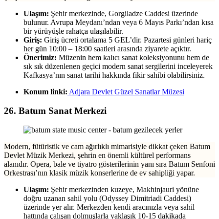
Ulaşım:
Şehir merkezinde, Gorgiladze Caddesi üzerinde
bulunur. Avrupa Meydanı’ndan veya 6 Mayıs Parkı’ndan kısa
bir yürüyüşle rahatça ulaşılabilir.
Giriş:
Giriş ücreti ortalama 5 GEL’dir. Pazartesi günleri hariç
her gün 10:00 – 18:00 saatleri arasında ziyarete açıktır.
Önerimiz:
Müzenin hem kalıcı sanat koleksiyonunu hem de
sık sık düzenlenen geçici modern sanat sergilerini inceleyerek
Kafkasya’nın sanat tarihi hakkında fikir sahibi olabilirsiniz.
Konum linki:
Adjara Devlet Güzel Sanatlar Müzesi
26. Batum Sanat Merkezi
Modern, fütüristik ve cam ağırlıklı mimarisiyle dikkat çeken Batum
Devlet Müzik Merkezi, şehrin en önemli kültürel performans
alanıdır. Opera, bale ve tiyatro gösterilerinin yanı sıra Batum Senfoni
Orkestrası’nın klasik müzik konserlerine de ev sahipliği yapar.
Ulaşım:
Şehir merkezinden kuzeye, Makhinjauri yönüne
doğru uzanan sahil yolu (Odyssey Dimitriadi Caddesi)
üzerinde yer alır. Merkezden kendi aracınızla veya sahil
hattında çalışan dolmuşlarla yaklaşık 10-15 dakikada