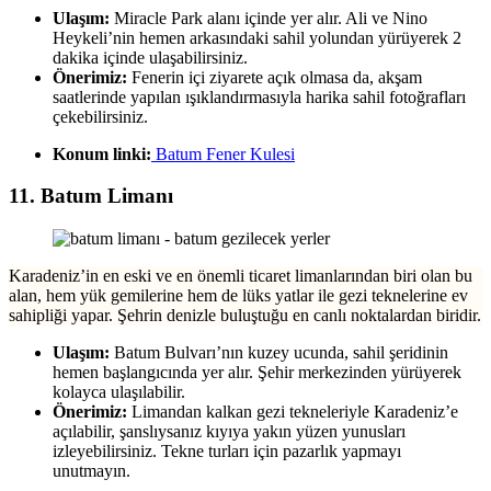
Ulaşım:
Miracle Park alanı içinde yer alır. Ali ve Nino
Heykeli’nin hemen arkasındaki sahil yolundan yürüyerek 2
dakika içinde ulaşabilirsiniz.
Önerimiz:
Fenerin içi ziyarete açık olmasa da, akşam
saatlerinde yapılan ışıklandırmasıyla harika sahil fotoğrafları
çekebilirsiniz.
Konum linki:
Batum Fener Kulesi
11. Batum Limanı
Karadeniz’in en eski ve en önemli ticaret limanlarından biri olan bu
alan, hem yük gemilerine hem de lüks yatlar ile gezi teknelerine ev
sahipliği yapar. Şehrin denizle buluştuğu en canlı noktalardan biridir.
Ulaşım:
Batum Bulvarı’nın kuzey ucunda, sahil şeridinin
hemen başlangıcında yer alır. Şehir merkezinden yürüyerek
kolayca ulaşılabilir.
Önerimiz:
Limandan kalkan gezi tekneleriyle Karadeniz’e
açılabilir, şanslıysanız kıyıya yakın yüzen yunusları
izleyebilirsiniz. Tekne turları için pazarlık yapmayı
unutmayın.