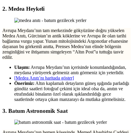
2. Medea Heykeli
Avrupa Meydanı’nın tam merkezinde gökyüzüne doğru yükselen
Medea Anıtı, Gürcistan’ın antik köklerine ve Avrupa ile olan tarihi
bağlarına vurgu yapar. Yunan mitolojisindeki Argonotlar efsanesine
dayanan bu görkemli anıtta, Prenses Medea’nın elinde bölgenin
zenginliğini ve ihtişamını simgeleyen “Altın Post”u tuttuğu tasvir
edilir.
Ulaşım:
Avrupa Meydanı’nın içerisinde konumlandığından,
meydana yürüyerek gelmeniz anıtı görmeniz için yeterlidir.
[Medea Anıtı’nı haritada göster]
Önerimiz:
Altın kaplamalı detayların güneş ışığında parladığı
gündüz saatleri fotoğraf çekimi için ideal olsa da, anıtın ve
etrafındaki binaların özel olarak ışıklandırıldığı gece
saatlerinde ortaya çıkan manzarayı da mutlaka görmelisiniz.
3. Batum Astronomik Saat
Avrupa Meydanı’nın hemen köşesinde, Memed Abashidze Caddesi