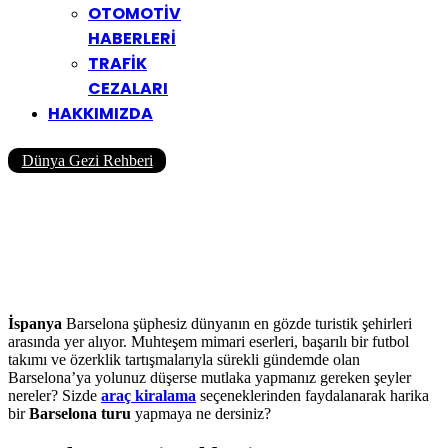
OTOMOTİV
HABERLERİ
TRAFİK
CEZALARI
HAKKIMIZDA
Dünya Gezi Rehberi
Barselona Gezilecek Yerler |
Barselona Gezi Rehberi |
Barselona Turu
Yazar
Yolcu360 Blog
18/01/2019
0
972
6 Dk
İspanya
Barselona şüphesiz dünyanın en gözde turistik şehirleri
arasında yer alıyor. Muhteşem mimari eserleri, başarılı bir futbol
takımı ve özerklik tartışmalarıyla sürekli gündemde olan
Barselona’ya yolunuz düşerse mutlaka yapmanız gereken şeyler
nereler? Sizde
araç kiralama
seçeneklerinden faydalanarak harika
bir
Barselona turu
yapmaya ne dersiniz?