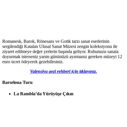
Romanesk, Barok, Rönesans ve Gotik tarzı sanat eserlerinin
sergilendiği Katalan Ulusal Sanat Müzesi zengin koleksiyonu ile
ziyaret edilmeye değer yerlerin başında geliyor. Ruhunuzu sanata
doyurmak isterseniz yarım gününüzü ayırmanız gereken müzeyi 12
euro ücret ödeyerek gezebilirsiniz.
Valensiya gezi rehberi için tıklayınız.
Barselona Turu
La Rambla’da Yürüyüşe Çıkın