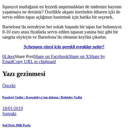
İspanyol mutfağının en lezzetli atıştırmalıkları ile midenize bayram
yaşatmaya ne dersiniz? Özellikle akşam üzerinden itibaren içki ile
servis edilen tapas açlığınızı bastırmak için harika bir seçenek.
Barselona’da neredeyse her sokak başında bir tapas bar bulunuyor.
8-10 euro arası fiyatlarla servis edilen tapasın yanına buz gibi bir
sangria söyleyin ve Barselona’da olmanın keyfini çıkartın.
Schengen vizesi için gerekli evraklar neler?
0
Likes
Share Post
Share on Facebook
Share on X
Share by
Email
Copy URL to clipboard
Yazı gezinmesi
Önceki
Paşabağ Vadisi : Kapadokya’nın dokusu / Rahipler Vadisi
18/01/2019
Sonraki
Spil Dağı Milli Parkı