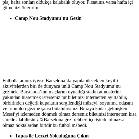
plaj hafta sonları oldukça kalabalık oluyor. Fırsatınız varsa hafta içi
gitmenizi öneririm.
Camp Nou Stadyumu’nu Gezin
Futbolla aranız iyiyse Barselona’da yapılabilecek en keyifli
aktivitelerden biri de dünyaca ünlü Camp Nou Stadyumu’nu
gezmek. Barselona’nın maçlarını oynadığı stadın atmosferini
yakından hissetmek isterseniz tur biletinizi internetten ayırtabilir,
birbirinden değerli kupaların sergilendiği müzeyi, soyunma odasını
ve tribünleri gezme şansı bulabilirsiniz. Buraya kadar gelmişken
Messi’yi izlemeden dönmek olmaz derseniz biletinizi internetten kısa
sürede alabilirsiniz☺Barselona gezi rehberi içerisinde olmazsa
olmaz noktalardan biridir bu futbol mabedi.
Tapas ile Lezzet Yolculuğuna Çıkın