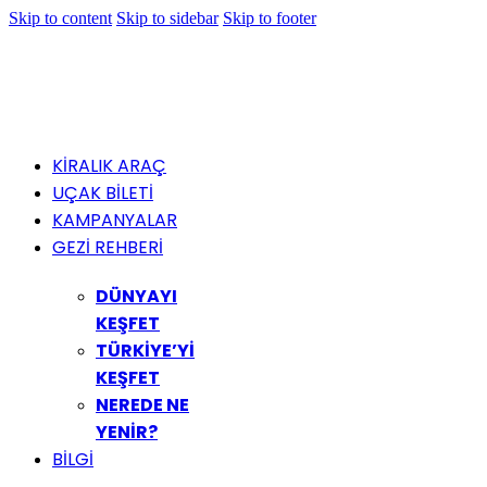
Skip to content
Skip to sidebar
Skip to footer
KİRALIK ARAÇ
UÇAK BİLETİ
KAMPANYALAR
GEZİ REHBERİ
DÜNYAYI
KEŞFET
TÜRKİYE’Yİ
KEŞFET
NEREDE NE
YENİR?
BİLGİ