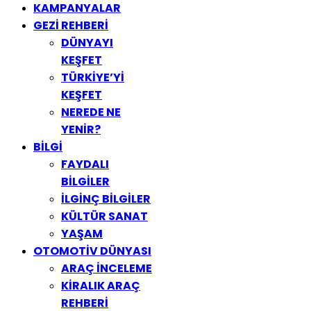
KAMPANYALAR
GEZİ REHBERİ
DÜNYAYI
KEŞFET
TÜRKİYE’Yİ
KEŞFET
NEREDE NE
YENİR?
BİLGİ
FAYDALI
BİLGİLER
İLGİNÇ BİLGİLER
KÜLTÜR SANAT
YAŞAM
OTOMOTİV DÜNYASI
ARAÇ İNCELEME
KİRALIK ARAÇ
REHBERİ