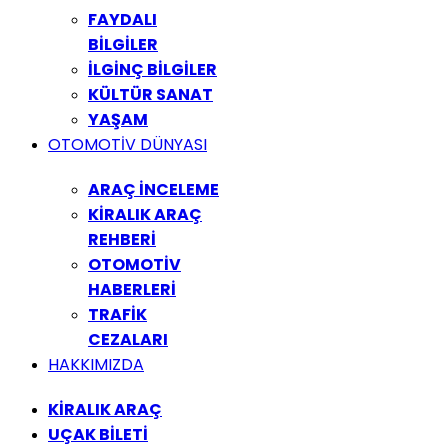
FAYDALI
BİLGİLER
İLGİNÇ BİLGİLER
KÜLTÜR SANAT
YAŞAM
OTOMOTİV DÜNYASI
ARAÇ İNCELEME
KİRALIK ARAÇ
REHBERİ
OTOMOTİV
HABERLERİ
TRAFİK
CEZALARI
HAKKIMIZDA
KİRALIK ARAÇ
UÇAK BİLETİ