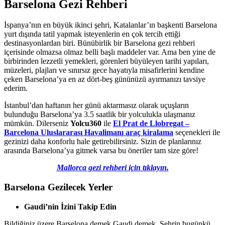
Barselona Gezi Rehberi
İspanya’nın en büyük ikinci şehri, Katalanlar’ın başkenti Barselona
yurt dışında tatil yapmak isteyenlerin en çok tercih ettiği
destinasyonlardan biri. Bünübirlik bir Barselona gezi rehberi
içerisinde olmazsa olmaz belli başlı maddeler var. Ama ben yine de
birbirinden lezzetli yemekleri, görenleri büyüleyen tarihi yapıları,
müzeleri, plajları ve sınırsız gece hayatıyla misafirlerini kendine
çeken Barselona’ya en az dört-beş gününüzü ayırmanızı tavsiye
ederim.
İstanbul’dan haftanın her günü aktarmasız olarak uçuşların
bulunduğu Barselona’ya 3.5 saatlik bir yolculukla ulaşmanız
mümkün. Dilerseniz
Yolcu360
ile
El Prat de Llobregat –
Barcelona Uluslararası Havalimanı araç kiralama
seçenekleri ile
gezinizi daha konforlu hale getirebilirsiniz. Sizin de planlarınız
arasında Barselona’ya gitmek varsa bu öneriler tam size göre!
Mallorca gezi rehberi için tıklayın.
Barselona Gezilecek Yerler
Gaudi’nin İzini Takip Edin
Bildiğiniz üzere Barselona demek Gaudi demek. Şehrin bugünkü