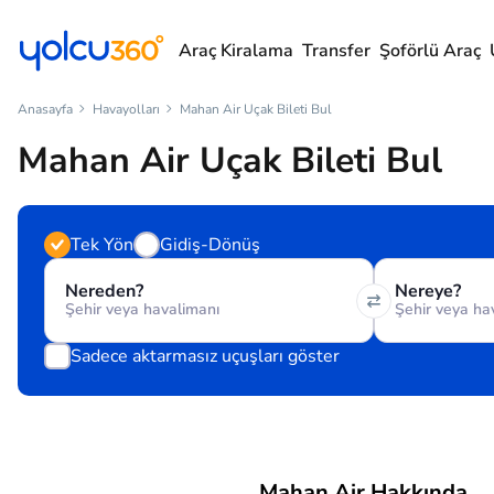
Araç Kiralama
Transfer
Şoförlü Araç
Anasayfa
Havayolları
Mahan Air Uçak Bileti Bul
Mahan Air Uçak Bileti Bul
Tek Yön
Gidiş-Dönüş
Nereden?
Nereye?
Sadece aktarmasız uçuşları göster
Mahan Air Hakkında