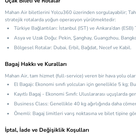
Uçak Bileti ve Rotalar
Mahan Air biletlerini Yolcu360 üzerinden sorgulayabilir; Tahr
stratejik rotalarda yoğun operasyon yürütmektedir:
Türkiye Bağlantıları:
İstanbul (IST) ve Ankara’dan (ESB) 
Asya ve Uzak Doğu:
Pekin, Şanghay, Guangzhou, Bangko
Bölgesel Rotalar:
Dubai, Erbil, Bağdat, Necef ve Kabil.
Bagaj Hakkı ve Kuralları
Mahan Air, tam hizmet (full-service) veren bir hava yolu olara
El Bagajı:
Ekonomi sınıfı yolcuları için genellikle 5 kg; B
Kayıtlı Bagaj - Ekonomi Sınıfı:
Uluslararası uçuşlarda gen
Business Class:
Genellikle 40 kg ağırlığında daha cömert
Önemli:
Bagaj limitleri varış noktasına ve bilet tipine gö
İptal, İade ve Değişiklik Koşulları