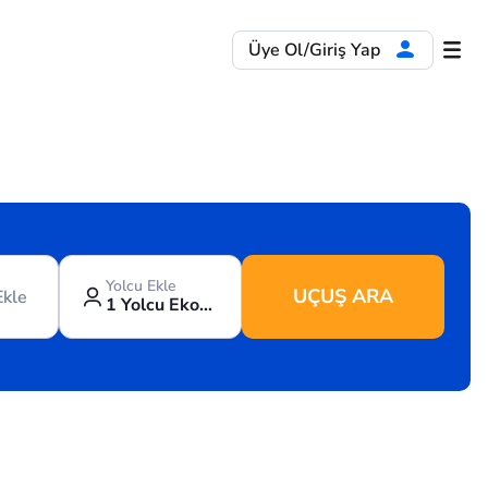
Üye Ol/Giriş Yap
Yolcu Ekle
UÇUŞ ARA
Ekle
1 Yolcu Ekonomi