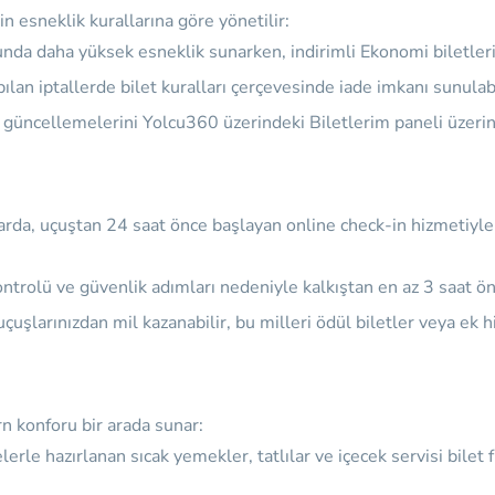
nin esneklik kurallarına göre yönetilir:
nda daha yüksek esneklik sunarken, indirimli Ekonomi biletlerind
ılan iptallerde bilet kuralları çerçevesinde iade imkanı sunulabi
l güncellemelerini Yolcu360 üzerindeki Biletlerim paneli üzerind
larda, uçuştan 24 saat önce başlayan online check-in hizmetiyl
ntrolü ve güvenlik adımları nedeniyle kalkıştan en az 3 saat ön
şlarınızdan mil kazanabilir, bu milleri ödül biletler veya ek hiz
n konforu bir arada sunar:
e hazırlanan sıcak yemekler, tatlılar ve içecek servisi bilet fiy