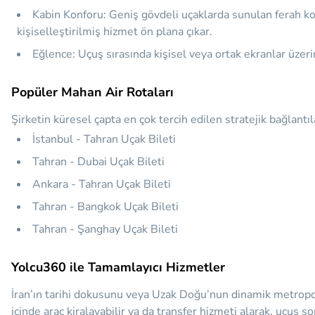
Kabin Konforu:
Geniş gövdeli uçaklarda sunulan ferah kol
kişiselleştirilmiş hizmet ön plana çıkar.
Eğlence:
Uçuş sırasında kişisel veya ortak ekranlar üzer
Popüler Mahan Air Rotaları
Şirketin küresel çapta en çok tercih edilen stratejik bağlantıl
İstanbul - Tahran Uçak Bileti
Tahran - Dubai Uçak Bileti
Ankara - Tahran Uçak Bileti
Tahran - Bangkok Uçak Bileti
Tahran - Şanghay Uçak Bileti
Yolcu360 ile Tamamlayıcı Hizmetler
İran’ın tarihi dokusunu veya Uzak Doğu’nun dinamik metropol
içinde araç kiralayabilir ya da transfer hizmeti alarak, uçuş s