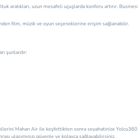
tuk aralıkları, uzun mesafeli uçuşlarda konforu artırır. Busine
inden film, müzik ve oyun seçeneklerine erişim sağlanabilir.
arı şunlardır:
lerini Mahan Air ile keşfettikten sonra seyahatinize Yolcu360 
onrası ulaşımınızı güvenle ve kolayca sağlayabilirsiniz.